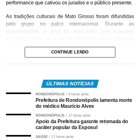
performance que cativou os jurados e o público presente.
As tradições culturais de Mato Grosso foram difundidas
pelo grupo no palco internacional. Durante as
apresentações, o siriri foi executado com maestria,
enquanto a viola de cocho foi utilizada como instrumento
central para a valorização da identidade regional.
CONTINUE LENDO
O desempenho do grupo foi avaliado positivamente pela
banca examinadora, que destacou a autenticidade e a
riqueza técnica das coreografias apresentadas. Com esta
vitória, a trajetória do Flor Ribeirinha é consolidada como
ÚLTIMAS NOTÍCIAS
uma das maiores referências do folclore brasileiro no
RONDONÓPOLIS
9 horas atrás
cenário global.
Prefeitura de Rondonópolis lamenta morte
do médico Maurício Alves
COMENTE ABAIXO:
RONDONÓPOLIS
17 horas atrás
Apoio da Prefeitura garante retomada do
caráter popular da Exposul
WhatsApp
Facebook
Twitter
Messenger
LinkedIn
Share
SAÚDE
17 horas atrás