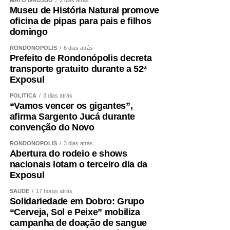
MATO GROSSO
2 dias atrás
Museu de História Natural promove
oficina de pipas para pais e filhos
domingo
RONDONÓPOLIS
6 dias atrás
Prefeito de Rondonópolis decreta
transporte gratuito durante a 52ª
Exposul
POLÍTICA
3 dias atrás
“Vamos vencer os gigantes”,
afirma Sargento Jucá durante
convenção do Novo
RONDONÓPOLIS
3 dias atrás
Abertura do rodeio e shows
nacionais lotam o terceiro dia da
Exposul
SAÚDE
17 horas atrás
Solidariedade em Dobro: Grupo
“Cerveja, Sol e Peixe” mobiliza
campanha de doação de sangue