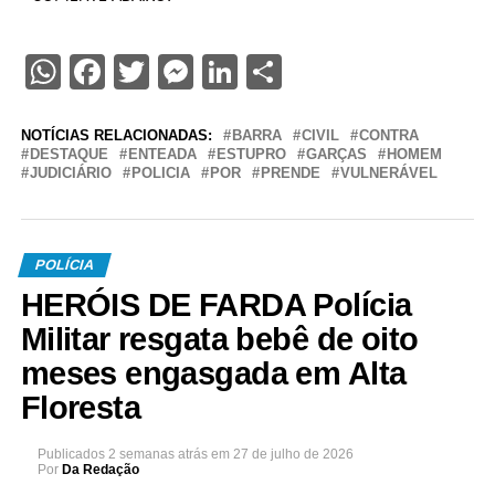
WhatsApp
Facebook
Twitter
Messenger
LinkedIn
Share
NOTÍCIAS RELACIONADAS:
BARRA
CIVIL
CONTRA
DESTAQUE
ENTEADA
ESTUPRO
GARÇAS
HOMEM
JUDICIÁRIO
POLICIA
POR
PRENDE
VULNERÁVEL
POLÍCIA
HERÓIS DE FARDA Polícia
Militar resgata bebê de oito
meses engasgada em Alta
Floresta
Publicados
2 semanas atrás
em
27 de julho de 2026
Por
Da Redação