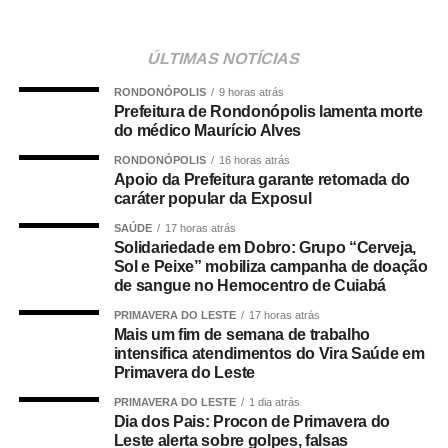
imediatamente as manobras de desobstrução,
conseguindo restabelecer a respiração da vítima.
ÚLTIMAS NOTÍCIAS
Após o atendimento inicial, o bebê foi levado ao Hospital
RONDONÓPOLIS
9 horas atrás
Regional, acompanhado da mãe, onde permaneceu sob
Prefeitura de Rondonópolis lamenta morte
os cuidados da equipe médica. A bebê foi atendida pela
do médico Maurício Alves
pediatra de plantão, que deu continuidade às avaliações
RONDONÓPOLIS
16 horas atrás
e aos procedimentos necessários.
Apoio da Prefeitura garante retomada do
caráter popular da Exposul
COMENTE ABAIXO:
SAÚDE
17 horas atrás
Solidariedade em Dobro: Grupo “Cerveja,
Sol e Peixe” mobiliza campanha de doação
WhatsApp
Facebook
Twitter
Messenger
LinkedIn
Share
de sangue no Hemocentro de Cuiabá
PRIMAVERA DO LESTE
17 horas atrás
Mais um fim de semana de trabalho
intensifica atendimentos do Vira Saúde em
Primavera do Leste
PRIMAVERA DO LESTE
1 dia atrás
Dia dos Pais: Procon de Primavera do
Leste alerta sobre golpes, falsas