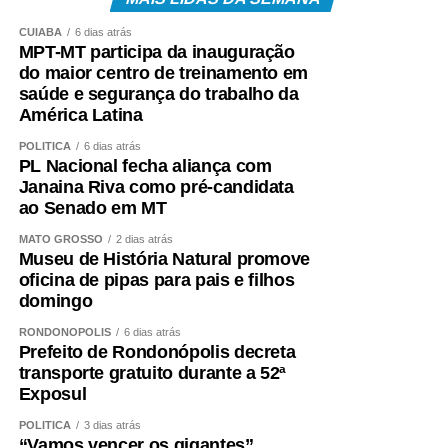
CUIABÁ
6 dias atrás
MPT-MT participa da inauguração
do maior centro de treinamento em
saúde e segurança do trabalho da
América Latina
POLÍTICA
6 dias atrás
PL Nacional fecha aliança com
Janaina Riva como pré-candidata
ao Senado em MT
MATO GROSSO
2 dias atrás
Museu de História Natural promove
oficina de pipas para pais e filhos
domingo
RONDONÓPOLIS
6 dias atrás
Prefeito de Rondonópolis decreta
transporte gratuito durante a 52ª
Exposul
POLÍTICA
3 dias atrás
“Vamos vencer os gigantes”,