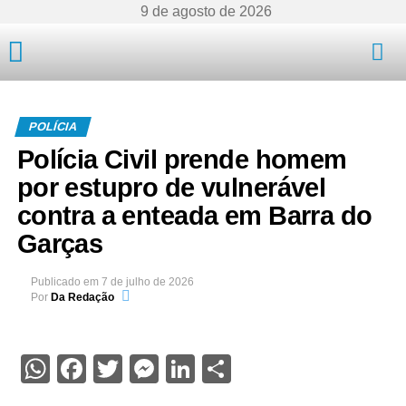
9 de agosto de 2026
Mato Grosso
POLÍCIA
Polícia Civil prende homem
por estupro de vulnerável
contra a enteada em Barra do
Garças
Publicado em
7 de julho de 2026
Por
Da Redação
WhatsApp
Facebook
Twitter
Messenger
LinkedIn
Share