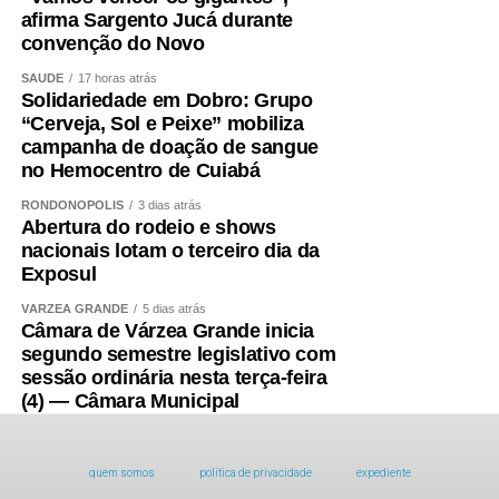
afirma Sargento Jucá durante
convenção do Novo
SAÚDE
17 horas atrás
Solidariedade em Dobro: Grupo
“Cerveja, Sol e Peixe” mobiliza
campanha de doação de sangue
no Hemocentro de Cuiabá
RONDONÓPOLIS
3 dias atrás
Abertura do rodeio e shows
nacionais lotam o terceiro dia da
Exposul
VÁRZEA GRANDE
5 dias atrás
Câmara de Várzea Grande inicia
segundo semestre legislativo com
sessão ordinária nesta terça-feira
(4) — Câmara Municipal
quem somos
política de privacidade
expediente