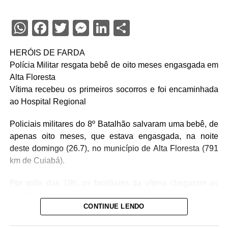
WhatsApp
Facebook
Twitter
Messenger
LinkedIn
Share
HERÓIS DE FARDA
Polícia Militar resgata bebê de oito meses engasgada em
Alta Floresta
Vítima recebeu os primeiros socorros e foi encaminhada
ao Hospital Regional
Policiais militares do 8º Batalhão salvaram uma bebê, de
apenas oito meses, que estava engasgada, na noite
deste domingo (26.7), no município de Alta Floresta (791
km de Cuiabá).
Por volta das 19h, os familiares da vítima chegaram ao
quartel da unidade carregando a bebê, que apresentava
CONTINUE LENDO
um quadro de obstrução das vias aéreas com leite
materno. Diante da urgência, a equipe policial realizou