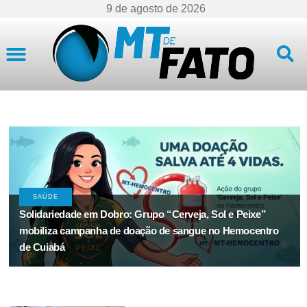
9 de agosto de 2026
Mato Grosso
RONDONÓPOLIS
Prefeitura de Rondonópolis lamenta morte do médico
Maurício Alves