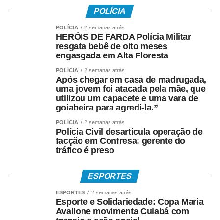
• Crédito em conta corrente ou poupança da Caixa;
POLÍCIA
POLÍCIA
2 semanas atrás
• Depósito em Poupança Social Digital, movimentada
HERÓIS DE FARDA Polícia Militar
pelo aplicativo Caixa Tem.
resgata bebê de oito meses
engasgada em Alta Floresta
Quem não possui conta pode sacar:
POLÍCIA
2 semanas atrás
Após chegar em casa de madrugada,
• Com Cartão Social e senha em lotéricas, caixas
uma jovem foi atacada pela mãe, que
utilizou um capacete e uma vara de
eletrônicos e correspondentes CAIXA Aqui;
goiabeira para agredi-la.”
• Nas agências, com documento oficial com foto;
POLÍCIA
2 semanas atrás
Polícia Civil desarticula operação de
facção em Confresa; gerente do
• Sem cartão, por meio de biometria cadastrada.
tráfico é preso
Para servidores públicos
ESPORTES
(Pasep)
ESPORTES
2 semanas atrás
Esporte e Solidariedade: Copa Maria
O Banco do Brasil faz o pagamento por:
Avallone movimenta Cuiabá com