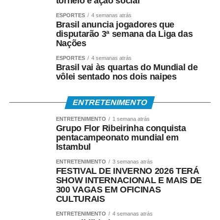
torneio e ação social
• Crédito em conta bancária;
ESPORTES
4 semanas atrás
Brasil anuncia jogadores que
• Transferência via TED ou Pix;
disputarão 3ª semana da Liga das
Nações
• Saque presencial nas agências, para quem não é
ESPORTES
4 semanas atrás
correntista e não possui chave Pix.
Brasil vai às quartas do Mundial de
vôlei sentado nos dois naipes
Como consultar
ENTRETENIMENTO
Os trabalhadores podem verificar informações sobre
ENTRETENIMENTO
1 semana atrás
valor, data e habilitação pelos seguintes canais:
Grupo Flor Ribeirinha conquista
pentacampeonato mundial em
• Aplicativo Carteira de Trabalho Digital;
Istambul
ENTRETENIMENTO
3 semanas atrás
• Portal Gov.br;
FESTIVAL DE INVERNO 2026 TERÁ
SHOW INTERNACIONAL E MAIS DE
• Telefone 158 (Ministério do Trabalho);
300 VAGAS EM OFICINAS
CULTURAIS
• Aplicativos Caixa Tem e Benefícios Sociais Caixa;
ENTRETENIMENTO
4 semanas atrás