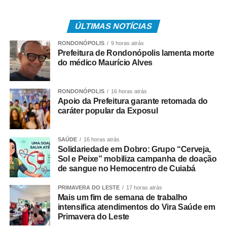
• 3.840.487 são trabalhadores da iniciativa privada,
inscritos no Programa de Integração Social (PIS), com
pagamento feito pela Caixa Econômica Federal,
ÚLTIMAS NOTÍCIAS
somando R$ 4,8 bilhões;
RONDONÓPOLIS
9 horas atrás
Prefeitura de Rondonópolis lamenta morte
• 499.509 são servidores públicos, inscritos no Programa
do médico Maurício Alves
de Formação do Patrimônio do Servidor Público (Pasep),
pagos pelo Banco do Brasil, com total de cerca de R$
RONDONÓPOLIS
16 horas atrás
600 milhões.
Apoio da Prefeitura garante retomada do
caráter popular da Exposul
Quem tem direito ao Abono
Salarial
SAÚDE
16 horas atrás
Solidariedade em Dobro: Grupo “Cerveja,
Sol e Peixe” mobiliza campanha de doação
Tem direito ao benefício o trabalhador que:
de sangue no Hemocentro de Cuiabá
• Está inscrito no Pis/Pasep há pelo menos cinco anos;
PRIMAVERA DO LESTE
17 horas atrás
Mais um fim de semana de trabalho
intensifica atendimentos do Vira Saúde em
• Trabalhou com carteira assinada por no mínimo 30 dias
Primavera do Leste
em 2024;