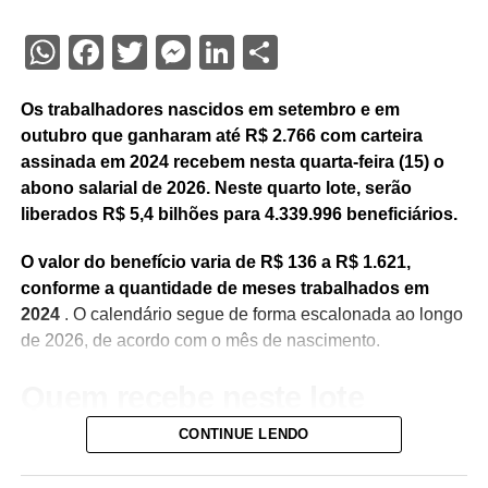
WhatsApp
Facebook
Twitter
Messenger
LinkedIn
Share
Os trabalhadores nascidos em setembro e em
outubro que ganharam até R$ 2.766 com carteira
assinada em 2024 recebem nesta quarta-feira (15) o
abono salarial de 2026. Neste quarto lote, serão
liberados R$ 5,4 bilhões para 4.339.996 beneficiários.
O valor do benefício varia de R$ 136 a R$ 1.621,
conforme a quantidade de meses trabalhados em
2024
. O calendário segue de forma escalonada ao longo
de 2026, de acordo com o mês de nascimento.
Quem recebe neste lote
CONTINUE LENDO
Do total de contemplados em maio: