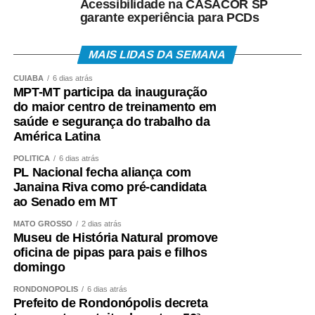
Acessibilidade na CASACOR SP
• Atendimento Caixa ao Cidadão: 0800-726-0207.
garante experiência para PCDs
A expectativa é que, em 2026, cerca de 22,2 milhões
MAIS LIDAS DA SEMANA
de trabalhadores recebam o abono salarial.
CUIABÁ
6 dias atrás
MPT-MT participa da inauguração
do maior centro de treinamento em
saúde e segurança do trabalho da
América Latina
COMENTE ABAIXO:
POLÍTICA
6 dias atrás
PL Nacional fecha aliança com
WhatsApp
Facebook
Twitter
Messenger
LinkedIn
Share
Janaina Riva como pré-candidata
ao Senado em MT
MATO GROSSO
2 dias atrás
Museu de História Natural promove
oficina de pipas para pais e filhos
domingo
RONDONÓPOLIS
6 dias atrás
Prefeito de Rondonópolis decreta