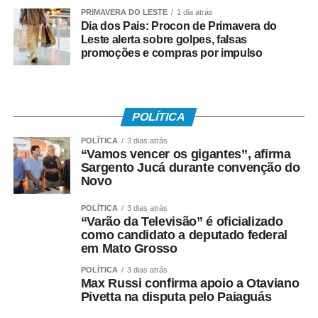
PRIMAVERA DO LESTE
1 dia atrás
• Recebeu remuneração média mensal de até R$ 2.766
Dia dos Pais: Procon de Primavera do
Leste alerta sobre golpes, falsas
no ano-base;
promoções e compras por impulso
• Teve os dados corretamente informados pelo
empregador no e-Social.
POLÍTICA
Instituído pela Lei nº 7.998/90, o abono salarial pode
chegar até a um salário mínimo, proporcional ao
POLÍTICA
3 dias atrás
“Vamos vencer os gigantes”, afirma
período trabalhado. Os recursos vêm do Fundo de
Sargento Jucá durante convenção do
Amparo ao Trabalhador (FAT), com a habilitação feita
Novo
pelo Ministério do Trabalho e Emprego.
POLÍTICA
3 dias atrás
Como o pagamento é feito
“Varão da Televisão” é oficializado
como candidato a deputado federal
em Mato Grosso
Para trabalhadores da iniciativa privada (PIS)
POLÍTICA
3 dias atrás
Max Russi confirma apoio a Otaviano
• A Caixa Econômica Federal realiza o pagamento
Pivetta na disputa pelo Paiaguás
prioritariamente por: