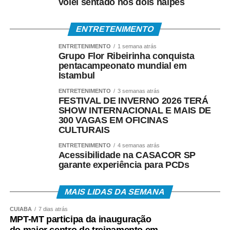
vôlei sentado nos dois naipes
• Saque presencial nas agências, para quem não é
correntista e não possui chave Pix.
ENTRETENIMENTO
Como consultar
ENTRETENIMENTO
1 semana atrás
Grupo Flor Ribeirinha conquista
pentacampeonato mundial em
Os trabalhadores podem verificar informações sobre
Istambul
valor, data e habilitação pelos seguintes canais:
ENTRETENIMENTO
3 semanas atrás
FESTIVAL DE INVERNO 2026 TERÁ
• Aplicativo Carteira de Trabalho Digital;
SHOW INTERNACIONAL E MAIS DE
300 VAGAS EM OFICINAS
CULTURAIS
• Portal Gov.br;
ENTRETENIMENTO
4 semanas atrás
• Telefone 158 (Ministério do Trabalho);
Acessibilidade na CASACOR SP
garante experiência para PCDs
• Aplicativos Caixa Tem e Benefícios Sociais Caixa;
MAIS LIDAS DA SEMANA
• Atendimento Caixa ao Cidadão: 0800-726-0207.
CUIABÁ
7 dias atrás
MPT-MT participa da inauguração
A expectativa é que, em 2026, cerca de 22,2 milhões
do maior centro de treinamento em