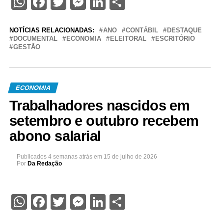
WhatsApp
Facebook
Twitter
Messenger
LinkedIn
Share
NOTÍCIAS RELACIONADAS:
ANO
CONTÁBIL
DESTAQUE
DOCUMENTAL
ECONOMIA
ELEITORAL
ESCRITÓRIO
GESTÃO
ECONOMIA
Trabalhadores nascidos em
setembro e outubro recebem
abono salarial
Publicados
4 semanas atrás
em
15 de julho de 2026
Por
Da Redação
WhatsApp
Facebook
Twitter
Messenger
LinkedIn
Share