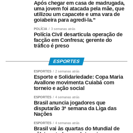
pelo aplicativo Caixa Tem.
Após chegar em casa de madrugada,
uma jovem foi atacada pela mãe, que
utilizou um capacete e uma vara de
Quem não possui conta pode sacar:
goiabeira para agredi-la.”
• Com Cartão Social e senha em lotéricas, caixas
POLÍCIA
3 semanas atrás
Polícia Civil desarticula operação de
eletrônicos e correspondentes CAIXA Aqui;
facção em Confresa; gerente do
tráfico é preso
• Nas agências, com documento oficial com foto;
• Sem cartão, por meio de biometria cadastrada.
ESPORTES
ESPORTES
2 semanas atrás
Para servidores públicos
Esporte e Solidariedade: Copa Maria
Avallone movimenta Cuiabá com
(Pasep)
torneio e ação social
ESPORTES
4 semanas atrás
O Banco do Brasil faz o pagamento por:
Brasil anuncia jogadores que
disputarão 3ª semana da Liga das
Nações
• Crédito em conta bancária;
ESPORTES
4 semanas atrás
• Transferência via TED ou Pix;
Brasil vai às quartas do Mundial de