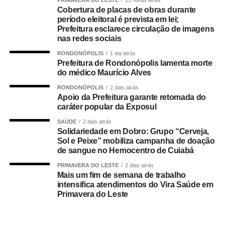
Cobertura de placas de obras durante
• 499.509 são servidores públicos, inscritos no Programa
período eleitoral é prevista em lei;
de Formação do Patrimônio do Servidor Público (Pasep),
Prefeitura esclarece circulação de imagens
nas redes sociais
pagos pelo Banco do Brasil, com total de cerca de R$
600 milhões.
RONDONÓPOLIS
1 dia atrás
Prefeitura de Rondonópolis lamenta morte
do médico Maurício Alves
Quem tem direito ao Abono
RONDONÓPOLIS
2 dias atrás
Salarial
Apoio da Prefeitura garante retomada do
caráter popular da Exposul
Tem direito ao benefício o trabalhador que:
SAÚDE
2 dias atrás
Solidariedade em Dobro: Grupo “Cerveja,
Sol e Peixe” mobiliza campanha de doação
• Está inscrito no Pis/Pasep há pelo menos cinco anos;
de sangue no Hemocentro de Cuiabá
• Trabalhou com carteira assinada por no mínimo 30 dias
PRIMAVERA DO LESTE
2 dias atrás
Mais um fim de semana de trabalho
em 2024;
intensifica atendimentos do Vira Saúde em
Primavera do Leste
• Recebeu remuneração média mensal de até R$ 2.766
no ano-base;