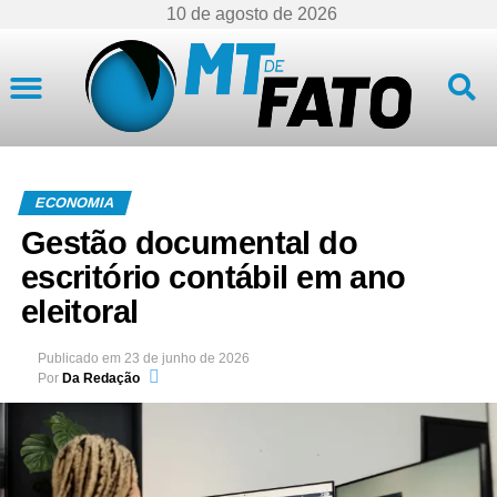
10 de agosto de 2026
Mato Grosso
ECONOMIA
Gestão documental do
escritório contábil em ano
eleitoral
Publicado em
23 de junho de 2026
Por
Da Redação