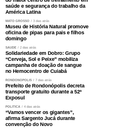
de trabalhadores recebam o abono salarial.
saúde e segurança do trabalho da
América Latina
MATO GROSSO
3 dias atrás
Museu de História Natural promove
oficina de pipas para pais e filhos
COMENTE ABAIXO:
domingo
SAÚDE
2 dias atrás
WhatsApp
Facebook
Twitter
Messenger
LinkedIn
Share
Solidariedade em Dobro: Grupo
“Cerveja, Sol e Peixe” mobiliza
campanha de doação de sangue
no Hemocentro de Cuiabá
RONDONÓPOLIS
7 dias atrás
Prefeito de Rondonópolis decreta
transporte gratuito durante a 52ª
Exposul
POLÍTICA
4 dias atrás
“Vamos vencer os gigantes”,
afirma Sargento Jucá durante
convenção do Novo