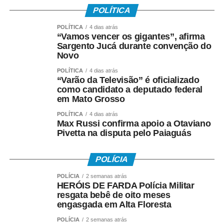
• Teve os dados corretamente informados pelo
POLÍTICA
empregador no e-Social.
POLÍTICA
4 dias atrás
“Vamos vencer os gigantes”, afirma
Instituído pela Lei nº 7.998/90, o abono salarial pode
Sargento Jucá durante convenção do
chegar até a um salário mínimo, proporcional ao
Novo
período trabalhado. Os recursos vêm do Fundo de
POLÍTICA
4 dias atrás
Amparo ao Trabalhador (FAT), com a habilitação feita
“Varão da Televisão” é oficializado
como candidato a deputado federal
pelo Ministério do Trabalho e Emprego.
em Mato Grosso
Como o pagamento é feito
POLÍTICA
4 dias atrás
Max Russi confirma apoio a Otaviano
Pivetta na disputa pelo Paiaguás
Para trabalhadores da iniciativa privada (PIS)
• A Caixa Econômica Federal realiza o pagamento
POLÍCIA
prioritariamente por:
POLÍCIA
2 semanas atrás
HERÓIS DE FARDA Polícia Militar
• Crédito em conta corrente ou poupança da Caixa;
resgata bebê de oito meses
engasgada em Alta Floresta
• Depósito em Poupança Social Digital, movimentada
POLÍCIA
2 semanas atrás