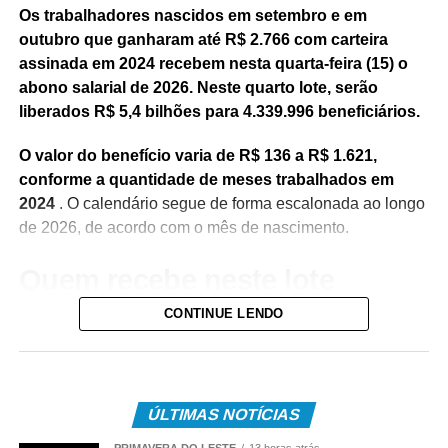
Os trabalhadores nascidos em setembro e em
outubro que ganharam até R$ 2.766 com carteira
assinada em 2024 recebem nesta quarta-feira (15) o
abono salarial de 2026. Neste quarto lote, serão
liberados R$ 5,4 bilhões para 4.339.996 beneficiários.
O valor do benefício varia de R$ 136 a R$ 1.621,
conforme a quantidade de meses trabalhados em
2024
. O calendário segue de forma escalonada ao longo
de 2026, de acordo com o mês de nascimento.
Quem recebe neste lote
CONTINUE LENDO
Do total de contemplados em maio:
• 3.840.487 são trabalhadores da iniciativa privada,
inscritos no Programa de Integração Social (PIS), com
pagamento feito pela Caixa Econômica Federal,
ÚLTIMAS NOTÍCIAS
somando R$ 4,8 bilhões;
PRIMAVERA DO LESTE
13 horas atrás