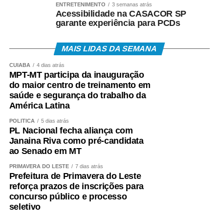
valor, data e habilitação pelos seguintes canais:
ENTRETENIMENTO
3 semanas atrás
Acessibilidade na CASACOR SP
garante experiência para PCDs
• Aplicativo Carteira de Trabalho Digital;
• Portal Gov.br;
MAIS LIDAS DA SEMANA
CUIABÁ
4 dias atrás
• Telefone 158 (Ministério do Trabalho);
MPT-MT participa da inauguração
do maior centro de treinamento em
• Aplicativos Caixa Tem e Benefícios Sociais Caixa;
saúde e segurança do trabalho da
América Latina
• Atendimento Caixa ao Cidadão: 0800-726-0207.
POLÍTICA
5 dias atrás
PL Nacional fecha aliança com
A expectativa é que, em 2026, cerca de 22,2 milhões
Janaina Riva como pré-candidata
de trabalhadores recebam o abono salarial.
ao Senado em MT
PRIMAVERA DO LESTE
7 dias atrás
Prefeitura de Primavera do Leste
reforça prazos de inscrições para
concurso público e processo
COMENTE ABAIXO:
seletivo