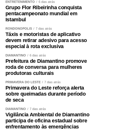
ENTRETENIMENTO
6 dias atrás
Grupo Flor Ribeirinha conquista
pentacampeonato mundial em
WhatsApp
Istambul
Facebook
RONDONÓPOLIS
7 dias atrás
Twitter
Táxis e motoristas de aplicativo
devem retirar adesivo para acesso
Messenger
especial à rota exclusiva
LinkedIn
DIAMANTINO
6 dias atrás
Share
Prefeitura de Diamantino promove
roda de conversa para mulheres
produtoras culturais
PRIMAVERA DO LESTE
7 dias atrás
Primavera do Leste reforça alerta
sobre queimadas durante período
de seca
DIAMANTINO
7 dias atrás
Vigilância Ambiental de Diamantino
participa de oficina estadual sobre
enfrentamento às emergências