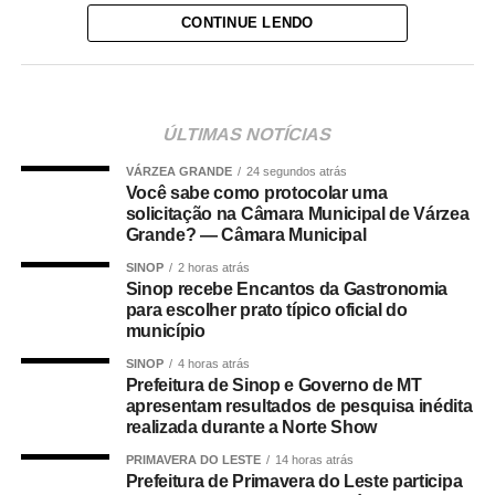
O valor do benefício varia de R$ 136 a R$ 1.621,
CONTINUE LENDO
conforme a quantidade de meses trabalhados em
2024
. O calendário segue de forma escalonada ao longo
de 2026, de acordo com o mês de nascimento.
Quem recebe neste lote
ÚLTIMAS NOTÍCIAS
VÁRZEA GRANDE
24 segundos atrás
Do total de contemplados em maio:
Você sabe como protocolar uma
solicitação na Câmara Municipal de Várzea
• 3.840.487 são trabalhadores da iniciativa privada,
Grande? — Câmara Municipal
inscritos no Programa de Integração Social (PIS), com
SINOP
2 horas atrás
pagamento feito pela Caixa Econômica Federal,
Sinop recebe Encantos da Gastronomia
para escolher prato típico oficial do
somando R$ 4,8 bilhões;
município
• 499.509 são servidores públicos, inscritos no Programa
SINOP
4 horas atrás
Prefeitura de Sinop e Governo de MT
de Formação do Patrimônio do Servidor Público (Pasep),
apresentam resultados de pesquisa inédita
pagos pelo Banco do Brasil, com total de cerca de R$
realizada durante a Norte Show
600 milhões.
PRIMAVERA DO LESTE
14 horas atrás
Prefeitura de Primavera do Leste participa