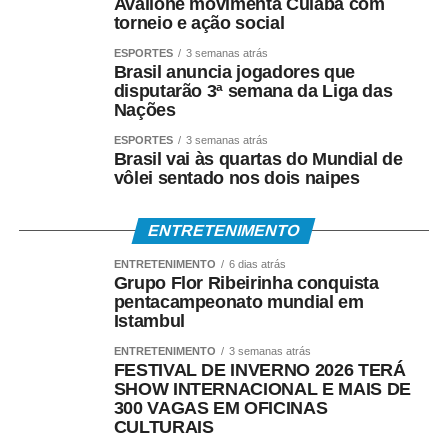
Avallone movimenta Cuiabá com
• Nas agências, com documento oficial com foto;
torneio e ação social
• Sem cartão, por meio de biometria cadastrada.
ESPORTES
3 semanas atrás
Brasil anuncia jogadores que
disputarão 3ª semana da Liga das
Para servidores públicos
Nações
(Pasep)
ESPORTES
3 semanas atrás
Brasil vai às quartas do Mundial de
vôlei sentado nos dois naipes
O Banco do Brasil faz o pagamento por:
• Crédito em conta bancária;
ENTRETENIMENTO
ENTRETENIMENTO
6 dias atrás
• Transferência via TED ou Pix;
Grupo Flor Ribeirinha conquista
pentacampeonato mundial em
• Saque presencial nas agências, para quem não é
Istambul
correntista e não possui chave Pix.
ENTRETENIMENTO
3 semanas atrás
FESTIVAL DE INVERNO 2026 TERÁ
Como consultar
SHOW INTERNACIONAL E MAIS DE
300 VAGAS EM OFICINAS
CULTURAIS
Os trabalhadores podem verificar informações sobre