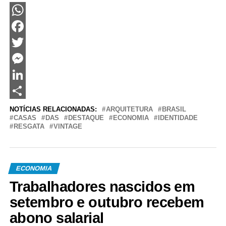
WhatsApp
Facebook
Twitter
Messenger
LinkedIn
Share
NOTÍCIAS RELACIONADAS:
ARQUITETURA
BRASIL
CASAS
DAS
DESTAQUE
ECONOMIA
IDENTIDADE
RESGATA
VINTAGE
ECONOMIA
Trabalhadores nascidos em
setembro e outubro recebem
abono salarial