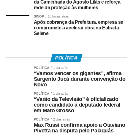
Quem tem direito ao Abono
da Caminhada do Agosto Lilás e reforça
rede de proteção às mulheres
Salarial
SINOP
18 horas atrás
Após cobrança da Prefeitura, empresa se
Tem direito ao benefício o trabalhador que:
compromete a acelerar obra na Estrada
Selene
• Está inscrito no Pis/Pasep há pelo menos cinco anos;
• Trabalhou com carteira assinada por no mínimo 30 dias
POLÍTICA
em 2024;
POLÍTICA
1 dia atrás
• Recebeu remuneração média mensal de até R$ 2.766
“Vamos vencer os gigantes”, afirma
Sargento Jucá durante convenção do
no ano-base;
Novo
• Teve os dados corretamente informados pelo
POLÍTICA
1 dia atrás
“Varão da Televisão” é oficializado
empregador no e-Social.
como candidato a deputado federal
em Mato Grosso
Instituído pela Lei nº 7.998/90, o abono salarial pode
chegar até a um salário mínimo, proporcional ao
POLÍTICA
2 dias atrás
Max Russi confirma apoio a Otaviano
período trabalhado. Os recursos vêm do Fundo de
Pivetta na disputa pelo Paiaguás