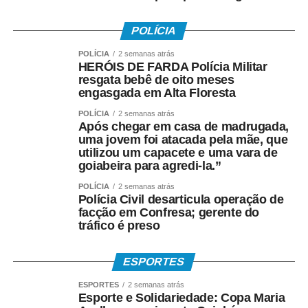
Amparo ao Trabalhador (FAT), com a habilitação feita
pelo Ministério do Trabalho e Emprego.
POLÍCIA
Como o pagamento é feito
POLÍCIA
2 semanas atrás
HERÓIS DE FARDA Polícia Militar
resgata bebê de oito meses
Para trabalhadores da iniciativa privada (PIS)
engasgada em Alta Floresta
• A Caixa Econômica Federal realiza o pagamento
POLÍCIA
2 semanas atrás
Após chegar em casa de madrugada,
prioritariamente por:
uma jovem foi atacada pela mãe, que
utilizou um capacete e uma vara de
• Crédito em conta corrente ou poupança da Caixa;
goiabeira para agredi-la.”
POLÍCIA
2 semanas atrás
• Depósito em Poupança Social Digital, movimentada
Polícia Civil desarticula operação de
pelo aplicativo Caixa Tem.
facção em Confresa; gerente do
tráfico é preso
Quem não possui conta pode sacar:
ESPORTES
• Com Cartão Social e senha em lotéricas, caixas
eletrônicos e correspondentes CAIXA Aqui;
ESPORTES
2 semanas atrás
Esporte e Solidariedade: Copa Maria