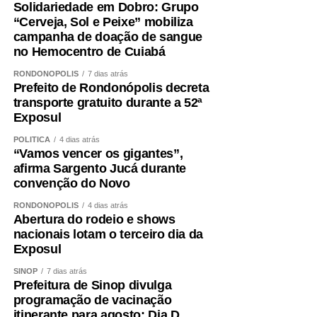
WhatsApp
Facebook
Twitter
Messenger
LinkedIn
Share
Solidariedade em Dobro: Grupo
“Cerveja, Sol e Peixe” mobiliza
campanha de doação de sangue
no Hemocentro de Cuiabá
RONDONÓPOLIS
7 dias atrás
Prefeito de Rondonópolis decreta
transporte gratuito durante a 52ª
Exposul
POLÍTICA
4 dias atrás
“Vamos vencer os gigantes”,
afirma Sargento Jucá durante
convenção do Novo
RONDONÓPOLIS
4 dias atrás
Abertura do rodeio e shows
nacionais lotam o terceiro dia da
Exposul
SINOP
7 dias atrás
Prefeitura de Sinop divulga
programação de vacinação
itinerante para agosto; Dia D