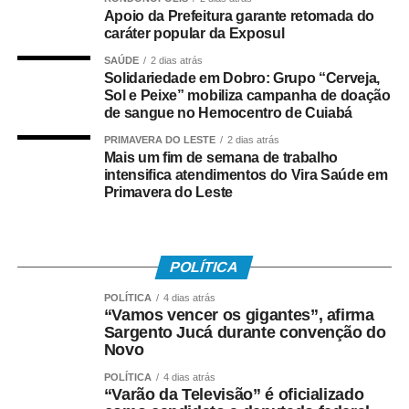
Salarial
Apoio da Prefeitura garante retomada do
caráter popular da Exposul
Tem direito ao benefício o trabalhador que:
SAÚDE
2 dias atrás
Solidariedade em Dobro: Grupo “Cerveja,
Sol e Peixe” mobiliza campanha de doação
• Está inscrito no Pis/Pasep há pelo menos cinco anos;
de sangue no Hemocentro de Cuiabá
• Trabalhou com carteira assinada por no mínimo 30 dias
PRIMAVERA DO LESTE
2 dias atrás
Mais um fim de semana de trabalho
em 2024;
intensifica atendimentos do Vira Saúde em
Primavera do Leste
• Recebeu remuneração média mensal de até R$ 2.766
no ano-base;
• Teve os dados corretamente informados pelo
POLÍTICA
empregador no e-Social.
POLÍTICA
4 dias atrás
“Vamos vencer os gigantes”, afirma
Instituído pela Lei nº 7.998/90, o abono salarial pode
Sargento Jucá durante convenção do
chegar até a um salário mínimo, proporcional ao
Novo
período trabalhado. Os recursos vêm do Fundo de
POLÍTICA
4 dias atrás
Amparo ao Trabalhador (FAT), com a habilitação feita
“Varão da Televisão” é oficializado