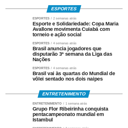
• Sem cartão, por meio de biometria cadastrada.
ESPORTES
ESPORTES
2 semanas atrás
Para servidores públicos
Esporte e Solidariedade: Copa Maria
Avallone movimenta Cuiabá com
(Pasep)
torneio e ação social
ESPORTES
4 semanas atrás
O Banco do Brasil faz o pagamento por:
Brasil anuncia jogadores que
disputarão 3ª semana da Liga das
Nações
• Crédito em conta bancária;
ESPORTES
4 semanas atrás
• Transferência via TED ou Pix;
Brasil vai às quartas do Mundial de
vôlei sentado nos dois naipes
• Saque presencial nas agências, para quem não é
correntista e não possui chave Pix.
ENTRETENIMENTO
Como consultar
ENTRETENIMENTO
1 semana atrás
Grupo Flor Ribeirinha conquista
pentacampeonato mundial em
Os trabalhadores podem verificar informações sobre
Istambul
valor, data e habilitação pelos seguintes canais: