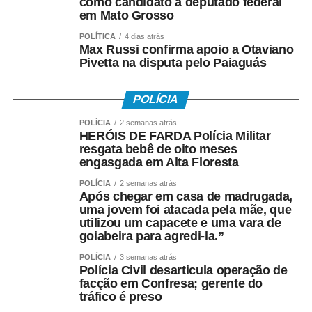
como candidato a deputado federal
pelo Ministério do Trabalho e Emprego.
em Mato Grosso
Como o pagamento é feito
POLÍTICA
4 dias atrás
Max Russi confirma apoio a Otaviano
Pivetta na disputa pelo Paiaguás
Para trabalhadores da iniciativa privada (PIS)
• A Caixa Econômica Federal realiza o pagamento
POLÍCIA
prioritariamente por:
POLÍCIA
2 semanas atrás
HERÓIS DE FARDA Polícia Militar
• Crédito em conta corrente ou poupança da Caixa;
resgata bebê de oito meses
engasgada em Alta Floresta
• Depósito em Poupança Social Digital, movimentada
POLÍCIA
2 semanas atrás
pelo aplicativo Caixa Tem.
Após chegar em casa de madrugada,
uma jovem foi atacada pela mãe, que
utilizou um capacete e uma vara de
Quem não possui conta pode sacar:
goiabeira para agredi-la.”
• Com Cartão Social e senha em lotéricas, caixas
POLÍCIA
3 semanas atrás
Polícia Civil desarticula operação de
eletrônicos e correspondentes CAIXA Aqui;
facção em Confresa; gerente do
tráfico é preso
• Nas agências, com documento oficial com foto;