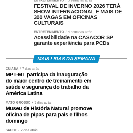
ENTRETENIMENTO
3 semanas atrás
FESTIVAL DE INVERNO 2026 TERÁ
• Aplicativo Carteira de Trabalho Digital;
SHOW INTERNACIONAL E MAIS DE
300 VAGAS EM OFICINAS
CULTURAIS
• Portal Gov.br;
ENTRETENIMENTO
4 semanas atrás
• Telefone 158 (Ministério do Trabalho);
Acessibilidade na CASACOR SP
garante experiência para PCDs
• Aplicativos Caixa Tem e Benefícios Sociais Caixa;
MAIS LIDAS DA SEMANA
• Atendimento Caixa ao Cidadão: 0800-726-0207.
CUIABÁ
7 dias atrás
MPT-MT participa da inauguração
A expectativa é que, em 2026, cerca de 22,2 milhões
do maior centro de treinamento em
de trabalhadores recebam o abono salarial.
saúde e segurança do trabalho da
América Latina
MATO GROSSO
3 dias atrás
Museu de História Natural promove
oficina de pipas para pais e filhos
COMENTE ABAIXO:
domingo
SAÚDE
2 dias atrás