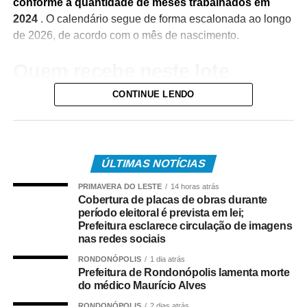
conforme a quantidade de meses trabalhados em
2024
. O calendário segue de forma escalonada ao longo
de 2026, de acordo com o mês de nascimento.
Quem recebe neste lote
CONTINUE LENDO
Do total de contemplados em maio:
• 3.840.487 são trabalhadores da iniciativa privada,
inscritos no Programa de Integração Social (PIS), com
pagamento feito pela Caixa Econômica Federal,
ÚLTIMAS NOTÍCIAS
somando R$ 4,8 bilhões;
PRIMAVERA DO LESTE
14 horas atrás
Cobertura de placas de obras durante
• 499.509 são servidores públicos, inscritos no Programa
período eleitoral é prevista em lei;
de Formação do Patrimônio do Servidor Público (Pasep),
Prefeitura esclarece circulação de imagens
nas redes sociais
pagos pelo Banco do Brasil, com total de cerca de R$
600 milhões.
RONDONÓPOLIS
1 dia atrás
Prefeitura de Rondonópolis lamenta morte
do médico Maurício Alves
Quem tem direito ao Abono
RONDONÓPOLIS
2 dias atrás