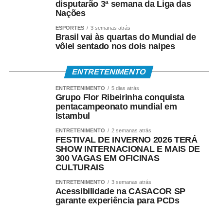
disputarão 3ª semana da Liga das
Nações
• Transferência via TED ou Pix;
ESPORTES
3 semanas atrás
Brasil vai às quartas do Mundial de
• Saque presencial nas agências, para quem não é
vôlei sentado nos dois naipes
correntista e não possui chave Pix.
ENTRETENIMENTO
Como consultar
ENTRETENIMENTO
5 dias atrás
Grupo Flor Ribeirinha conquista
Os trabalhadores podem verificar informações sobre
pentacampeonato mundial em
valor, data e habilitação pelos seguintes canais:
Istambul
• Aplicativo Carteira de Trabalho Digital;
ENTRETENIMENTO
2 semanas atrás
FESTIVAL DE INVERNO 2026 TERÁ
SHOW INTERNACIONAL E MAIS DE
• Portal Gov.br;
300 VAGAS EM OFICINAS
CULTURAIS
• Telefone 158 (Ministério do Trabalho);
ENTRETENIMENTO
3 semanas atrás
Acessibilidade na CASACOR SP
• Aplicativos Caixa Tem e Benefícios Sociais Caixa;
garante experiência para PCDs
• Atendimento Caixa ao Cidadão: 0800-726-0207.