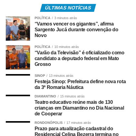
inscritos no Programa de Integração Social (PIS), com
pagamento feito pela Caixa Econômica Federal,
ÚLTIMAS NOTÍCIAS
somando R$ 4,8 bilhões;
POLÍTICA
3 minutos atrás
“Vamos vencer os gigantes”, afirma
• 499.509 são servidores públicos, inscritos no Programa
Sargento Jucá durante convenção do
de Formação do Patrimônio do Servidor Público (Pasep),
Novo
pagos pelo Banco do Brasil, com total de cerca de R$
POLÍTICA
10 minutos atrás
600 milhões.
“Varão da Televisão” é oficializado como
candidato a deputado federal em Mato
Quem tem direito ao Abono
Grosso
Salarial
SINOP
13 minutos atrás
Festeja Sinop: Prefeitura define nova rota
da 3ª Romaria Náutica
Tem direito ao benefício o trabalhador que:
DIAMANTINO
15 minutos atrás
Teatro educativo reúne mais de 130
• Está inscrito no Pis/Pasep há pelo menos cinco anos;
crianças em Diamantino no Dia Nacional
de Cooperar
• Trabalhou com carteira assinada por no mínimo 30 dias
RONDONÓPOLIS
17 minutos atrás
em 2024;
Prazo para atualização cadastral do
Residencial Celina Bezerra termina no