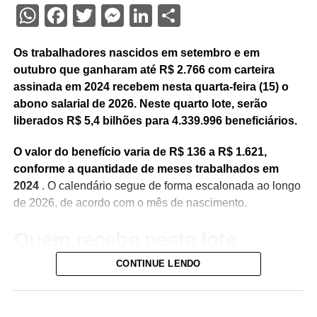
WhatsApp
Facebook
Twitter
Messenger
LinkedIn
Share
Os trabalhadores nascidos em setembro e em
outubro que ganharam até R$ 2.766 com carteira
assinada em 2024 recebem nesta quarta-feira (15) o
abono salarial de 2026. Neste quarto lote, serão
liberados R$ 5,4 bilhões para 4.339.996 beneficiários.
O valor do benefício varia de R$ 136 a R$ 1.621,
conforme a quantidade de meses trabalhados em
2024
. O calendário segue de forma escalonada ao longo
de 2026, de acordo com o mês de nascimento.
Quem recebe neste lote
CONTINUE LENDO
Do total de contemplados em maio:
• 3.840.487 são trabalhadores da iniciativa privada,