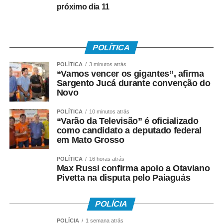
• Recebeu remuneração média mensal de até R$ 2.766
próximo dia 11
no ano-base;
• Teve os dados corretamente informados pelo
POLÍTICA
empregador no e-Social.
POLÍTICA
3 minutos atrás
Instituído pela Lei nº 7.998/90, o abono salarial pode
“Vamos vencer os gigantes”, afirma
Sargento Jucá durante convenção do
chegar até a um salário mínimo, proporcional ao
Novo
período trabalhado. Os recursos vêm do Fundo de
Amparo ao Trabalhador (FAT), com a habilitação feita
POLÍTICA
10 minutos atrás
pelo Ministério do Trabalho e Emprego.
“Varão da Televisão” é oficializado
como candidato a deputado federal
em Mato Grosso
Como o pagamento é feito
POLÍTICA
16 horas atrás
Para trabalhadores da iniciativa privada (PIS)
Max Russi confirma apoio a Otaviano
Pivetta na disputa pelo Paiaguás
• A Caixa Econômica Federal realiza o pagamento
prioritariamente por:
POLÍCIA
• Crédito em conta corrente ou poupança da Caixa;
POLÍCIA
1 semana atrás