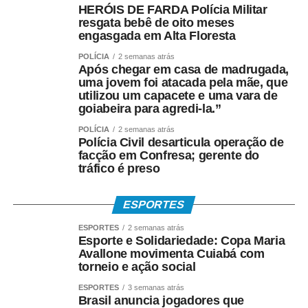
HERÓIS DE FARDA Polícia Militar
resgata bebê de oito meses
• Depósito em Poupança Social Digital, movimentada
engasgada em Alta Floresta
pelo aplicativo Caixa Tem.
POLÍCIA
2 semanas atrás
Após chegar em casa de madrugada,
Quem não possui conta pode sacar:
uma jovem foi atacada pela mãe, que
utilizou um capacete e uma vara de
• Com Cartão Social e senha em lotéricas, caixas
goiabeira para agredi-la.”
eletrônicos e correspondentes CAIXA Aqui;
POLÍCIA
2 semanas atrás
Polícia Civil desarticula operação de
• Nas agências, com documento oficial com foto;
facção em Confresa; gerente do
tráfico é preso
• Sem cartão, por meio de biometria cadastrada.
ESPORTES
Para servidores públicos
ESPORTES
2 semanas atrás
Esporte e Solidariedade: Copa Maria
(Pasep)
Avallone movimenta Cuiabá com
torneio e ação social
O Banco do Brasil faz o pagamento por:
ESPORTES
3 semanas atrás
Brasil anuncia jogadores que
• Crédito em conta bancária;