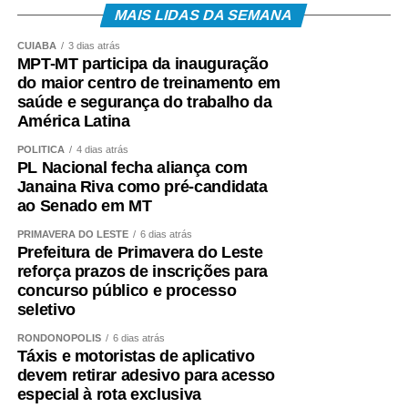
MAIS LIDAS DA SEMANA
A expectativa é que, em 2026, cerca de 22,2 milhões
CUIABÁ
3 dias atrás
de trabalhadores recebam o abono salarial.
MPT-MT participa da inauguração
do maior centro de treinamento em
saúde e segurança do trabalho da
América Latina
POLÍTICA
4 dias atrás
COMENTE ABAIXO:
PL Nacional fecha aliança com
Janaina Riva como pré-candidata
ao Senado em MT
WhatsApp
Facebook
Twitter
Messenger
LinkedIn
Share
PRIMAVERA DO LESTE
6 dias atrás
Prefeitura de Primavera do Leste
reforça prazos de inscrições para
concurso público e processo
seletivo
RONDONÓPOLIS
6 dias atrás
Táxis e motoristas de aplicativo
devem retirar adesivo para acesso
especial à rota exclusiva