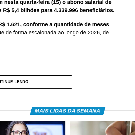
nesta quarta-feira (15) o abono salarial de
s R$ 5,4 bilhões para 4.339.996 beneficiários.
a R$ 1.621, conforme a quantidade de meses
ue de forma escalonada ao longo de 2026, de
TINUE LENDO
va privada, inscritos no Programa de Integração
Caixa Econômica Federal, somando R$ 4,8 bilhões;
itos no Programa de Formação do Patrimônio do
MAIS LIDAS DA SEMANA
co do Brasil, com total de cerca de R$ 600