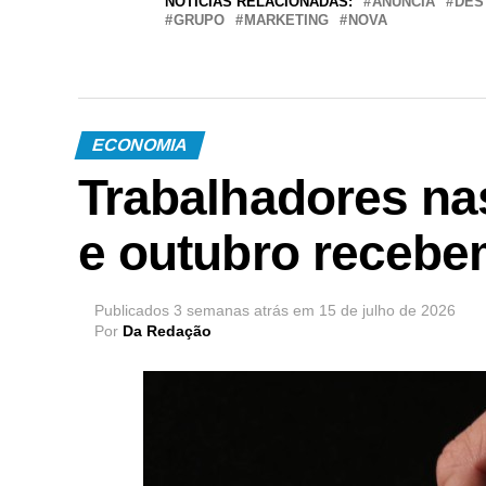
NOTÍCIAS RELACIONADAS:
ANUNCIA
DES
GRUPO
MARKETING
NOVA
ECONOMIA
Trabalhadores n
e outubro recebe
Publicados
3 semanas atrás
em
15 de julho de 2026
Por
Da Redação