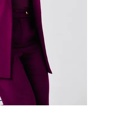
r
In
re