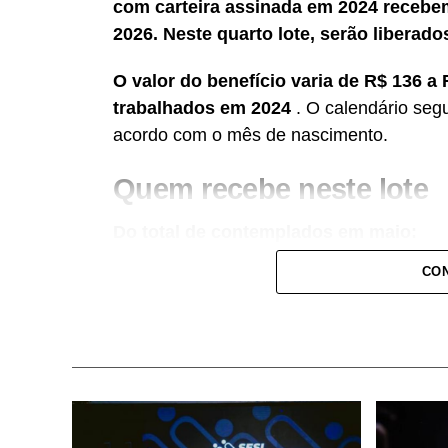
com carteira assinada em 2024 recebem 
2026. Neste quarto lote, serão liberado
O valor do benefício varia de R$ 136 
trabalhados em 2024
. O calendário seg
acordo com o mês de nascimento.
Quem recebe neste lote
Do total de contemplados em maio:
CON
• 3.840.487 são trabalhadores da iniciati
Social (PIS), com pagamento feito pela 
• 499.509 são servidores públicos, inscr
Servidor Público (Pasep), pagos pelo Ban
milhões.