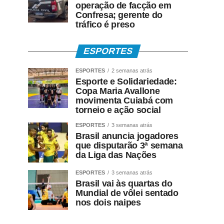
operação de facção em
Confresa; gerente do
tráfico é preso
ESPORTES
ESPORTES
2 semanas atrás
Esporte e Solidariedade:
Copa Maria Avallone
movimenta Cuiabá com
torneio e ação social
ESPORTES
3 semanas atrás
Brasil anuncia jogadores
que disputarão 3ª semana
da Liga das Nações
ESPORTES
3 semanas atrás
Brasil vai às quartas do
Mundial de vôlei sentado
nos dois naipes