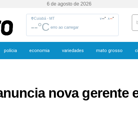
6 de agosto de 2026
Cuiabá - MT
--
°
--
°
∨
∧
--
°C
erro ao carregar
polícia
economia
variedades
mato grosso
c
nuncia nova gerente e