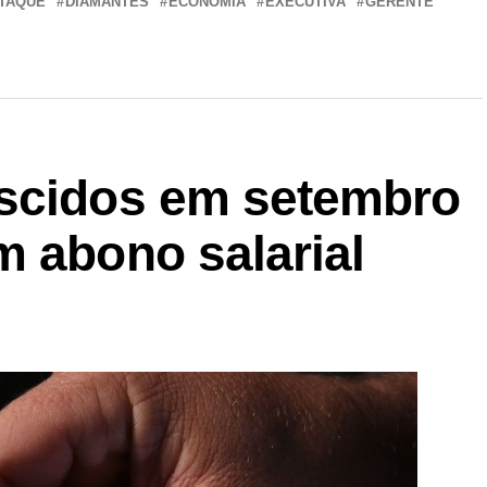
TAQUE
DIAMANTES
ECONOMIA
EXECUTIVA
GERENTE
ascidos em setembro
m abono salarial