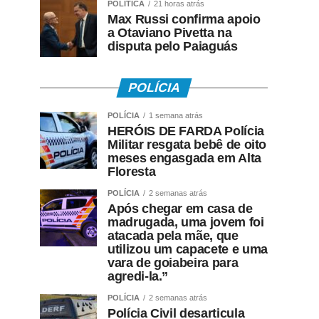
POLÍTICA
21 horas atrás
Max Russi confirma apoio
a Otaviano Pivetta na
disputa pelo Paiaguás
POLÍCIA
POLÍCIA
1 semana atrás
HERÓIS DE FARDA Polícia
Militar resgata bebê de oito
meses engasgada em Alta
Floresta
POLÍCIA
2 semanas atrás
Após chegar em casa de
madrugada, uma jovem foi
atacada pela mãe, que
utilizou um capacete e uma
vara de goiabeira para
agredi-la.”
POLÍCIA
2 semanas atrás
Polícia Civil desarticula