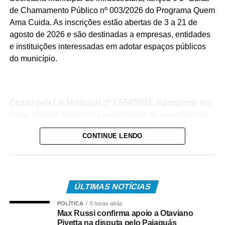
de Chamamento Público nº 003/2026 do Programa Quem
Ama Cuida. As inscrições estão abertas de 3 a 21 de
agosto de 2026 e são destinadas a empresas, entidades
e instituições interessadas em adotar espaços públicos
do município.
Criado pela Lei Municipal nº 1.554/2015, o programa tem
como objetivo fortalecer a participação da sociedade na
urbanização, conservação e manutenção de praças,
CONTINUE LENDO
parques, canteiros centrais, rotatórias e demais
equipamentos públicos comunitários, em parceria com o
Poder Público Municipal.
ÚLTIMAS NOTÍCIAS
POLÍTICA
5 horas atrás
Além de contribuir para uma cidade mais bonita e bem
Max Russi confirma apoio a Otaviano
cuidada, a iniciativa busca conscientizar a população
Pivetta na disputa pelo Paiaguás