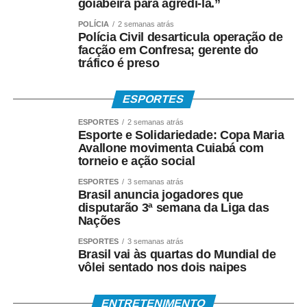
goiabeira para agredi-la.”
As propostas serão avaliadas por uma comissão formada
POLÍCIA
2 semanas atrás
Polícia Civil desarticula operação de
por representantes da Secretaria de Governo, Secretaria
facção em Confresa; gerente do
de Agricultura e Meio Ambiente, Procuradoria Jurídica e
tráfico é preso
Secretaria Municipal de Infraestrutura, que analisarão a
viabilidade técnica de cada projeto.
ESPORTES
ESPORTES
2 semanas atrás
Esporte e Solidariedade: Copa Maria
Avallone movimenta Cuiabá com
A Prefeitura reforça que o Programa Quem Ama Cuida é
torneio e ação social
uma importante ferramenta de cooperação entre o poder
ESPORTES
3 semanas atrás
público e a sociedade, permitindo que empresas e
Brasil anuncia jogadores que
instituições contribuam diretamente para a melhoria dos
disputarão 3ª semana da Liga das
espaços urbanos e para a qualidade de vida da
Nações
população.
ESPORTES
3 semanas atrás
Brasil vai às quartas do Mundial de
vôlei sentado nos dois naipes
Mais informações
ENTRETENIMENTO