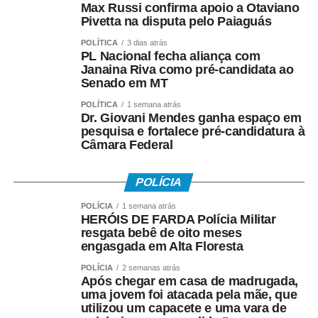
com o município.
Max Russi confirma apoio a Otaviano
Pivetta na disputa pelo Paiaguás
POLÍTICA
3 dias atrás
PL Nacional fecha aliança com
Os interessados também poderão apresentar propostas
Janaina Riva como pré-candidata ao
Senado em MT
para equipamentos públicos que não estejam
contemplados no edital, desde que indiquem a
POLÍTICA
1 semana atrás
localização exata do espaço e apresentem um projeto de
Dr. Giovani Mendes ganha espaço em
pesquisa e fortalece pré-candidatura à
reforma, revitalização, conservação ou recuperação, que
Câmara Federal
será analisado pela comissão técnica responsável.
POLÍCIA
POLÍCIA
1 semana atrás
Para participar, é necessário apresentar documentação
HERÓIS DE FARDA Polícia Militar
como ato constitutivo ou contrato social, inscrição no
resgata bebê de oito meses
engasgada em Alta Floresta
CNPJ, comprovante de regularidade junto à Fazenda
Municipal, indicação do espaço de interesse e o projeto
POLÍCIA
2 semanas atrás
Após chegar em casa de madrugada,
que será executado.
uma jovem foi atacada pela mãe, que
utilizou um capacete e uma vara de