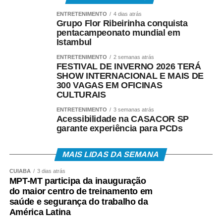
ENTRETENIMENTO
4 dias atrás
Grupo Flor Ribeirinha conquista
pentacampeonato mundial em
Período de inscrições: 3 a 21 de agosto de 2026.
Istambul
ENTRETENIMENTO
2 semanas atrás
E-mail:
[email protected]
FESTIVAL DE INVERNO 2026 TERÁ
SHOW INTERNACIONAL E MAIS DE
300 VAGAS EM OFICINAS
WhatsApp: (66) 3498-1730
CULTURAIS
ENTRETENIMENTO
3 semanas atrás
Telefone: (66) 3500-4670
Acessibilidade na CASACOR SP
garante experiência para PCDs
COMENTE ABAIXO:
MAIS LIDAS DA SEMANA
WhatsApp
Facebook
Twitter
Messenger
LinkedIn
Share
CUIABÁ
3 dias atrás
MPT-MT participa da inauguração
do maior centro de treinamento em
saúde e segurança do trabalho da
América Latina