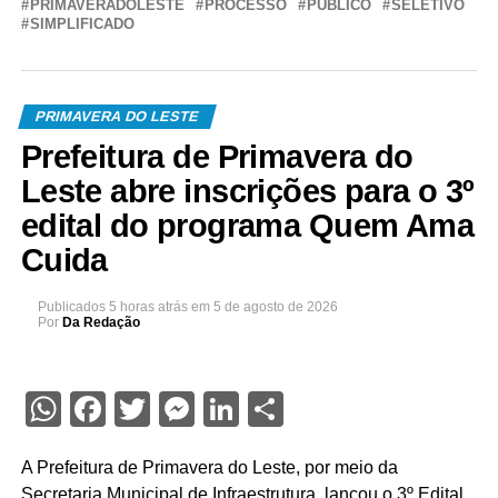
PRIMAVERADOLESTE
PROCESSO
PÚBLICO
SELETIVO
SIMPLIFICADO
PRIMAVERA DO LESTE
Prefeitura de Primavera do
Leste abre inscrições para o 3º
edital do programa Quem Ama
Cuida
Publicados
5 horas atrás
em
5 de agosto de 2026
Por
Da Redação
WhatsApp
Facebook
Twitter
Messenger
LinkedIn
Share
A Prefeitura de Primavera do Leste, por meio da
Secretaria Municipal de Infraestrutura, lançou o 3º Edital