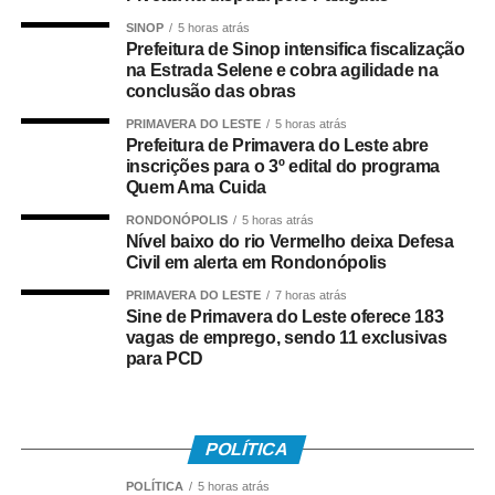
sobre a importância da preservação dos espaços
SINOP
5 horas atrás
públicos e incentivar a responsabilidade compartilhada
Prefeitura de Sinop intensifica fiscalização
entre o município e a comunidade.
na Estrada Selene e cobra agilidade na
conclusão das obras
PRIMAVERA DO LESTE
5 horas atrás
Prefeitura de Primavera do Leste abre
Podem participar do programa empresas, pessoas
inscrições para o 3º edital do programa
Quem Ama Cuida
jurídicas de direito público ou privado, associações de
moradores, sociedades civis organizadas, clubes de
RONDONÓPOLIS
5 horas atrás
Nível baixo do rio Vermelho deixa Defesa
serviço, centros comunitários, entidades do setor
Civil em alerta em Rondonópolis
econômico e demais interessados que atendam aos
requisitos previstos no edital.
PRIMAVERA DO LESTE
7 horas atrás
Sine de Primavera do Leste oferece 183
vagas de emprego, sendo 11 exclusivas
para PCD
Como contrapartida, as entidades participantes terão o
direito de associar sua marca ao programa, por meio da
instalação de placas padronizadas nos espaços
POLÍTICA
adotados, reconhecendo publicamente a parceria firmada
POLÍTICA
5 horas atrás