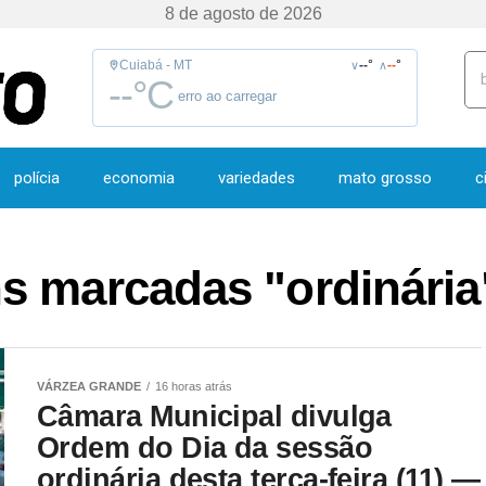
8 de agosto de 2026
Cuiabá - MT
--
°
--
°
∨
∧
--
°C
erro ao carregar
polícia
economia
variedades
mato grosso
c
s marcadas "ordinária
VÁRZEA GRANDE
16 horas atrás
Câmara Municipal divulga
Ordem do Dia da sessão
ordinária desta terça-feira (11) —