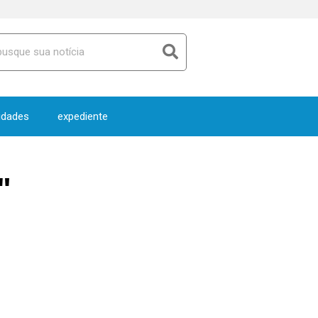
idades
expediente
"