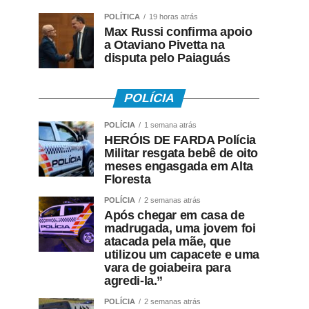
POLÍTICA
19 horas atrás
Max Russi confirma apoio
a Otaviano Pivetta na
disputa pelo Paiaguás
POLÍCIA
POLÍCIA
1 semana atrás
HERÓIS DE FARDA Polícia
Militar resgata bebê de oito
meses engasgada em Alta
Floresta
POLÍCIA
2 semanas atrás
Após chegar em casa de
madrugada, uma jovem foi
atacada pela mãe, que
utilizou um capacete e uma
vara de goiabeira para
agredi-la.”
POLÍCIA
2 semanas atrás