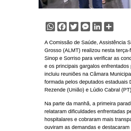
WhatsApp
Facebook
Twitter
Messenge
Linked
Sha
A Comissão de Saúde, Assistência So
Grosso (ALMT) realizou nesta terça-fe
Sinop e Sorriso para verificar as con
e os principais gargalos enfrentados
incluiu reuniões na Câmara Municipal 
formada pelos deputados estaduais D
Rezende (União) e Lúdio Cabral (P
Na parte da manhã, a primeira parad
relataram dificuldades enfrentadas 
hospitalares e cobraram mais transp
ouviram as demandas e destacaram q