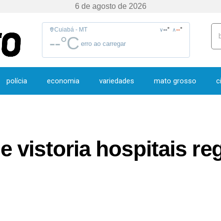
6 de agosto de 2026
Cuiabá - MT
--
°
--
°
∨
∧
--
°C
erro ao carregar
polícia
economia
variedades
mato grosso
c
vistoria hospitais re