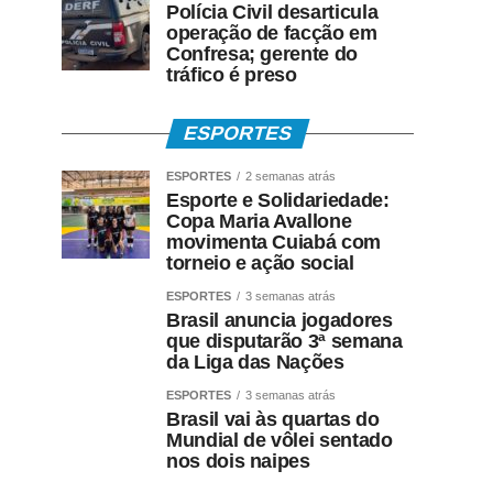
Polícia Civil desarticula
operação de facção em
Confresa; gerente do
tráfico é preso
ESPORTES
ESPORTES
2 semanas atrás
Esporte e Solidariedade:
Copa Maria Avallone
movimenta Cuiabá com
torneio e ação social
ESPORTES
3 semanas atrás
Brasil anuncia jogadores
que disputarão 3ª semana
da Liga das Nações
ESPORTES
3 semanas atrás
Brasil vai às quartas do
Mundial de vôlei sentado
nos dois naipes