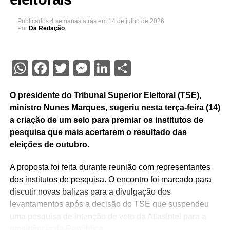
Publicados
4 semanas atrás
em
14 de julho de 2026
Por
Da Redação
WhatsApp
Facebook
Twitter
Messenger
LinkedIn
Share
O presidente do Tribunal Superior Eleitoral (TSE),
ministro Nunes Marques, sugeriu nesta terça-feira (14)
a criação de um selo para premiar os institutos de
pesquisa que mais acertarem o resultado das
eleições de outubro.
A proposta foi feita durante reunião com representantes
dos institutos de pesquisa. O encontro foi marcado para
discutir novas balizas para a divulgação dos
levantamentos após a decisão do TSE que suspendeu
uma pesquisa de intenção de voto da AtlasIntel para a
presidência da República.