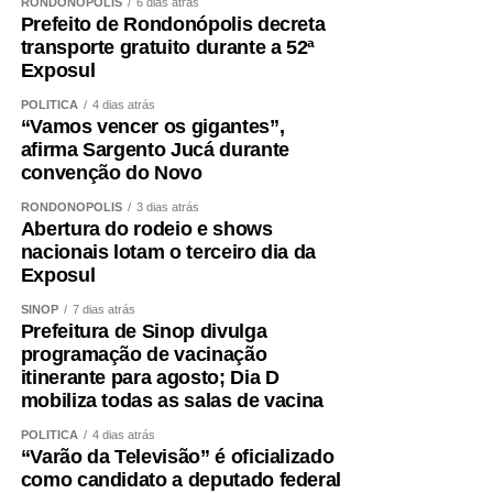
RONDONÓPOLIS
6 dias atrás
Prefeito de Rondonópolis decreta
transporte gratuito durante a 52ª
Exposul
POLÍTICA
4 dias atrás
“Vamos vencer os gigantes”,
afirma Sargento Jucá durante
convenção do Novo
RONDONÓPOLIS
3 dias atrás
Abertura do rodeio e shows
nacionais lotam o terceiro dia da
Exposul
SINOP
7 dias atrás
Prefeitura de Sinop divulga
programação de vacinação
itinerante para agosto; Dia D
mobiliza todas as salas de vacina
POLÍTICA
4 dias atrás
“Varão da Televisão” é oficializado
como candidato a deputado federal