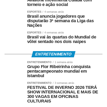
Avallone movimenta Cuiabá com
torneio e ação social
A ABEP também demostrou preocupação com a intenção
da Justiça Eleitoral de “assumir o papel de árbitro” da
ESPORTES
4 semanas atrás
Brasil anuncia jogadores que
qualidade das pesquisas.
disputarão 3ª semana da Liga das
Nações
“Entendemos que iniciativas dessa natureza precisam ser
ESPORTES
4 semanas atrás
construídas em diálogo com a comunidade científica e
Brasil vai às quartas do Mundial de
com os institutos de pesquisa, para que não acabem
vôlei sentado nos dois naipes
estimulando práticas oportunistas e desvalorizando o
rigor metodológico que deve orientar toda pesquisa
ENTRETENIMENTO
séria”, completou.
ENTRETENIMENTO
1 semana atrás
Grupo Flor Ribeirinha conquista
pentacampeonato mundial em
Istambul
ENTRETENIMENTO
3 semanas atrás
COMENTE ABAIXO:
FESTIVAL DE INVERNO 2026 TERÁ
SHOW INTERNACIONAL E MAIS DE
300 VAGAS EM OFICINAS
WhatsApp
Facebook
Twitter
Messenger
LinkedIn
Share
CULTURAIS