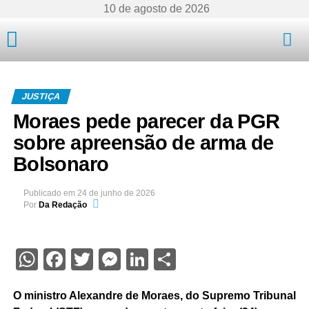
10 de agosto de 2026
Mato Grosso
JUSTIÇA
Moraes pede parecer da PGR
sobre apreensão de arma de
Bolsonaro
Publicado em
24 de junho de 2026
Por
Da Redação
WhatsApp
Facebook
Twitter
Messenger
LinkedIn
Share
O ministro Alexandre de Moraes, do Supremo Tribunal