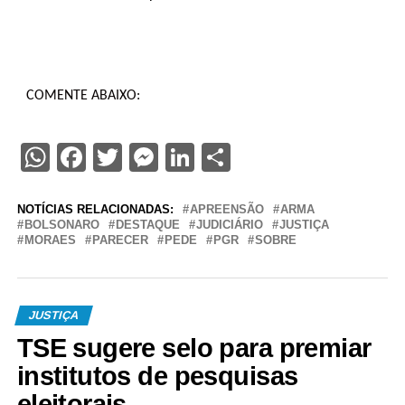
COMENTE ABAIXO:
WhatsApp
Facebook
Twitter
Messenger
LinkedIn
Share
NOTÍCIAS RELACIONADAS:
APREENSÃO
ARMA
BOLSONARO
DESTAQUE
JUDICIÁRIO
JUSTIÇA
MORAES
PARECER
PEDE
PGR
SOBRE
JUSTIÇA
TSE sugere selo para premiar
institutos de pesquisas
eleitorais