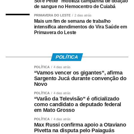
Sol e Peixe” mobiliza campanha de doação
público às empresas
de sangue no Hemocentro de Cuiabá
que demonstrarem
PRIMAVERA DO LESTE
2 dias atrás
Mais um fim de semana de trabalho
elevada acurácia em
intensifica atendimentos do Vira Saúde em
Primavera do Leste
seus resultados”,
justificou o ministro.
POLÍTICA
Após o anúncio do presidente, o TSE abriu prazo para
POLÍTICA
4 dias atrás
receber, até a próxima sexta-feira (17), sugestões para a
“Vamos vencer os gigantes”, afirma
definição dos critérios para a escolha dos vencedores do
Sargento Jucá durante convenção do
Novo
selo.
POLÍTICA
4 dias atrás
Outro lado
“Varão da Televisão” é oficializado
como candidato a deputado federal
em Mato Grosso
Em nota, a Associação Brasileira de Empresas de
POLÍTICA
4 dias atrás
Pesquisa (ABEP) criticou a proposta e ressaltou que
Max Russi confirma apoio a Otaviano
as pesquisas medem a intenção de voto no momento
Pivetta na disputa pelo Paiaguás