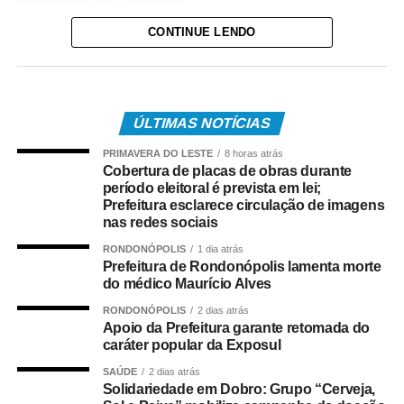
CONTINUE LENDO
No entendimento de Nunes Marques, o Selo Acurácia
Eleitoral pretende reconhecer o trabalho dos
institutos com “maior grau de aderência aos
resultados oficiais”.
ÚLTIMAS NOTÍCIAS
“Trata-se de um
PRIMAVERA DO LESTE
8 horas atrás
Cobertura de placas de obras durante
mecanismo que visa à
período eleitoral é prevista em lei;
Prefeitura esclarece circulação de imagens
valorização das boas
nas redes sociais
práticas e ao
RONDONÓPOLIS
1 dia atrás
permanente
Prefeitura de Rondonópolis lamenta morte
do médico Maurício Alves
aperfeiçoamento
RONDONÓPOLIS
2 dias atrás
técnico das pesquisas
Apoio da Prefeitura garante retomada do
caráter popular da Exposul
eleitorais, por meio do
SAÚDE
2 dias atrás
reconhecimento
Solidariedade em Dobro: Grupo “Cerveja,