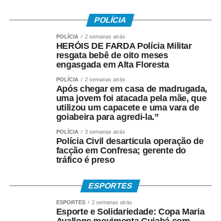
em que são realizadas e não são “previsões nem
promessas de resultado”.
POLÍCIA
“Entre a entrevista e a
POLÍCIA
2 semanas atrás
HERÓIS DE FARDA Polícia Militar
votação, eleitores
resgata bebê de oito meses
engasgada em Alta Floresta
mudam de opinião,
POLÍCIA
2 semanas atrás
deixam de votar ou
Após chegar em casa de madrugada,
uma jovem foi atacada pela mãe, que
alteram seu
utilizou um capacete e uma vara de
goiabeira para agredi-la.”
comportamento. Exigir
POLÍCIA
3 semanas atrás
que uma pesquisa
Polícia Civil desarticula operação de
facção em Confresa; gerente do
acerte o resultado é
tráfico é preso
confundir ciência com
bola de cristal”, afirmou
ESPORTES
a entidade.
ESPORTES
2 semanas atrás
Esporte e Solidariedade: Copa Maria