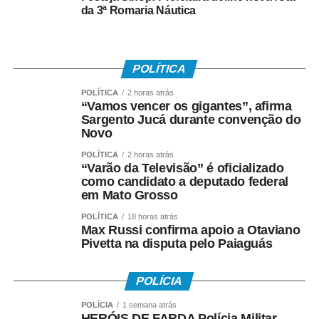
da 3ª Romaria Náutica
seus resultados”,
justificou o ministro.
POLÍTICA
Após o anúncio do presidente, o TSE abriu prazo para
POLÍTICA
2 horas atrás
receber, até a próxima sexta-feira (17), sugestões para a
“Vamos vencer os gigantes”, afirma
definição dos critérios para a escolha dos vencedores do
Sargento Jucá durante convenção do
Novo
selo.
POLÍTICA
2 horas atrás
Outro lado
“Varão da Televisão” é oficializado
como candidato a deputado federal
em Mato Grosso
Em nota, a Associação Brasileira de Empresas de
POLÍTICA
18 horas atrás
Pesquisa (ABEP) criticou a proposta e ressaltou que
Max Russi confirma apoio a Otaviano
as pesquisas medem a intenção de voto no momento
Pivetta na disputa pelo Paiaguás
em que são realizadas e não são “previsões nem
promessas de resultado”.
POLÍCIA
“Entre a entrevista e a
POLÍCIA
1 semana atrás
HERÓIS DE FARDA Polícia Militar