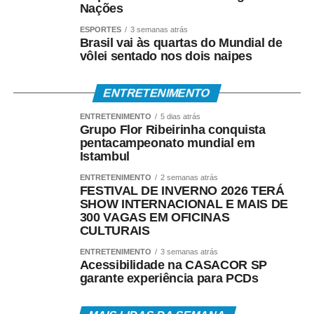
Nações
“Entendemos que iniciativas dessa natureza precisam ser
ESPORTES
3 semanas atrás
construídas em diálogo com a comunidade científica e
Brasil vai às quartas do Mundial de
com os institutos de pesquisa, para que não acabem
vôlei sentado nos dois naipes
estimulando práticas oportunistas e desvalorizando o
rigor metodológico que deve orientar toda pesquisa
ENTRETENIMENTO
séria”, completou.
ENTRETENIMENTO
5 dias atrás
Grupo Flor Ribeirinha conquista
pentacampeonato mundial em
Istambul
ENTRETENIMENTO
2 semanas atrás
COMENTE ABAIXO:
FESTIVAL DE INVERNO 2026 TERÁ
SHOW INTERNACIONAL E MAIS DE
300 VAGAS EM OFICINAS
WhatsApp
Facebook
Twitter
Messenger
LinkedIn
Share
CULTURAIS
ENTRETENIMENTO
3 semanas atrás
Acessibilidade na CASACOR SP
garante experiência para PCDs