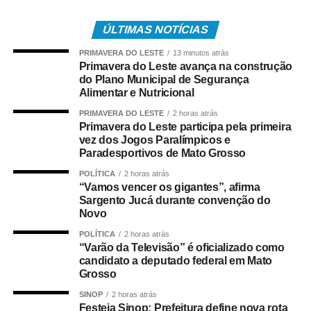
resultados oficiais”.
ÚLTIMAS NOTÍCIAS
“Trata-se de um
PRIMAVERA DO LESTE
13 minutos atrás
Primavera do Leste avança na construção
mecanismo que visa à
do Plano Municipal de Segurança
Alimentar e Nutricional
valorização das boas
PRIMAVERA DO LESTE
2 horas atrás
práticas e ao
Primavera do Leste participa pela primeira
permanente
vez dos Jogos Paralímpicos e
Paradesportivos de Mato Grosso
aperfeiçoamento
POLÍTICA
2 horas atrás
técnico das pesquisas
“Vamos vencer os gigantes”, afirma
Sargento Jucá durante convenção do
eleitorais, por meio do
Novo
reconhecimento
POLÍTICA
2 horas atrás
“Varão da Televisão” é oficializado como
público às empresas
candidato a deputado federal em Mato
Grosso
que demonstrarem
SINOP
2 horas atrás
elevada acurácia em
Festeja Sinop: Prefeitura define nova rota