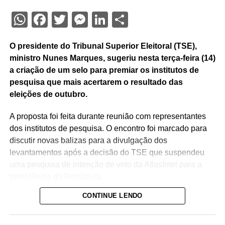
WhatsApp
Facebook
Twitter
Messenger
LinkedIn
Share
O presidente do Tribunal Superior Eleitoral (TSE),
ministro Nunes Marques, sugeriu nesta terça-feira (14)
a criação de um selo para premiar os institutos de
pesquisa que mais acertarem o resultado das
eleições de outubro.
A proposta foi feita durante reunião com representantes
dos institutos de pesquisa. O encontro foi marcado para
discutir novas balizas para a divulgação dos
levantamentos após a decisão do TSE que suspendeu
uma pesquisa de intenção de voto da AtlasIntel para a
presidência da República.
CONTINUE LENDO
No entendimento de Nunes Marques, o Selo Acurácia
Eleitoral pretende reconhecer o trabalho dos
institutos com “maior grau de aderência aos