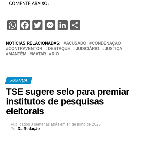
COMENTE ABAIXO:
WhatsApp
Facebook
Twitter
Messenger
LinkedIn
Share
NOTÍCIAS RELACIONADAS:
ACUSADO
CONDENAÇÃO
CONTRAVENTOR
DESTAQUE
JUDICIÁRIO
JUSTIÇA
MANTÉM
MATAR
RIO
JUSTIÇA
TSE sugere selo para premiar
institutos de pesquisas
eleitorais
Publicados
3 semanas atrás
em
14 de julho de 2026
Por
Da Redação