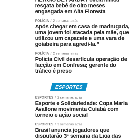
votação, eleitores
resgata bebê de oito meses
engasgada em Alta Floresta
mudam de opinião,
POLÍCIA
2 semanas atrás
deixam de votar ou
Após chegar em casa de madrugada,
uma jovem foi atacada pela mãe, que
alteram seu
utilizou um capacete e uma vara de
goiabeira para agredi-la.”
comportamento. Exigir
POLÍCIA
2 semanas atrás
que uma pesquisa
Polícia Civil desarticula operação de
facção em Confresa; gerente do
acerte o resultado é
tráfico é preso
confundir ciência com
bola de cristal”, afirmou
ESPORTES
a entidade.
ESPORTES
2 semanas atrás
Esporte e Solidariedade: Copa Maria
Avallone movimenta Cuiabá com
torneio e ação social
A ABEP também demostrou preocupação com a intenção
da Justiça Eleitoral de “assumir o papel de árbitro” da
ESPORTES
3 semanas atrás
Brasil anuncia jogadores que
qualidade das pesquisas.
disputarão 3ª semana da Liga das