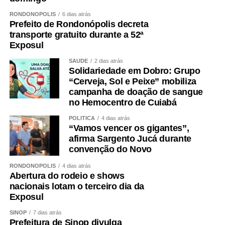
RONDONÓPOLIS
6 dias atrás
Prefeito de Rondonópolis decreta
transporte gratuito durante a 52ª
Exposul
SAÚDE
2 dias atrás
Solidariedade em Dobro: Grupo
“Cerveja, Sol e Peixe” mobiliza
campanha de doação de sangue
no Hemocentro de Cuiabá
POLÍTICA
4 dias atrás
“Vamos vencer os gigantes”,
afirma Sargento Jucá durante
convenção do Novo
RONDONÓPOLIS
4 dias atrás
Abertura do rodeio e shows
nacionais lotam o terceiro dia da
Exposul
SINOP
7 dias atrás
Prefeitura de Sinop divulga