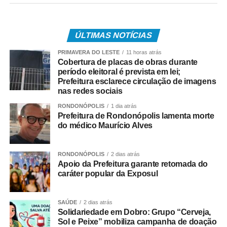
• 3.840.487 são trabalhadores da iniciativa privada,
inscritos no Programa de Integração Social (PIS), com
pagamento feito pela Caixa Econômica Federal,
ÚLTIMAS NOTÍCIAS
somando R$ 4,8 bilhões;
PRIMAVERA DO LESTE
11 horas atrás
Cobertura de placas de obras durante
• 499.509 são servidores públicos, inscritos no Programa
período eleitoral é prevista em lei;
de Formação do Patrimônio do Servidor Público (Pasep),
Prefeitura esclarece circulação de imagens
nas redes sociais
pagos pelo Banco do Brasil, com total de cerca de R$
600 milhões.
RONDONÓPOLIS
1 dia atrás
Prefeitura de Rondonópolis lamenta morte
do médico Maurício Alves
Quem tem direito ao Abono
Salarial
RONDONÓPOLIS
2 dias atrás
Apoio da Prefeitura garante retomada do
Tem direito ao benefício o trabalhador que:
caráter popular da Exposul
• Está inscrito no Pis/Pasep há pelo menos cinco anos;
SAÚDE
2 dias atrás
Solidariedade em Dobro: Grupo “Cerveja,
• Trabalhou com carteira assinada por no mínimo 30 dias
Sol e Peixe” mobiliza campanha de doação