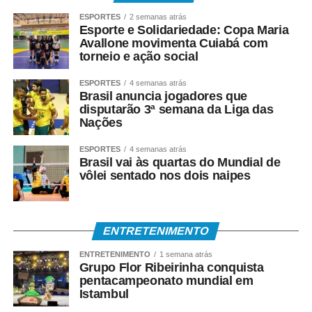
ESPORTES
2 semanas atrás
• Crédito em conta bancária;
Esporte e Solidariedade: Copa Maria
Avallone movimenta Cuiabá com
torneio e ação social
• Transferência via TED ou Pix;
ESPORTES
4 semanas atrás
• Saque presencial nas agências, para quem não é
Brasil anuncia jogadores que
correntista e não possui chave Pix.
disputarão 3ª semana da Liga das
Nações
Como consultar
ESPORTES
4 semanas atrás
Brasil vai às quartas do Mundial de
Os trabalhadores podem verificar informações sobre
vôlei sentado nos dois naipes
valor, data e habilitação pelos seguintes canais:
• Aplicativo Carteira de Trabalho Digital;
ENTRETENIMENTO
• Portal Gov.br;
ENTRETENIMENTO
1 semana atrás
Grupo Flor Ribeirinha conquista
• Telefone 158 (Ministério do Trabalho);
pentacampeonato mundial em
Istambul
• Aplicativos Caixa Tem e Benefícios Sociais Caixa;