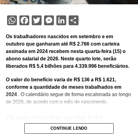
WhatsApp
Facebook
Twitter
Messenger
LinkedIn
Share
Os trabalhadores nascidos em setembro e em
outubro que ganharam até R$ 2.766 com carteira
assinada em 2024 recebem nesta quarta-feira (15) o
abono salarial de 2026. Neste quarto lote, serão
liberados R$ 5,4 bilhões para 4.339.996 beneficiários.
O valor do benefício varia de R$ 136 a R$ 1.621,
conforme a quantidade de meses trabalhados em
2024
. O calendário segue de forma escalonada ao longo
de 2026, de acordo com o mês de nascimento.
Quem recebe neste lote
CONTINUE LENDO
Do total de contemplados em maio: