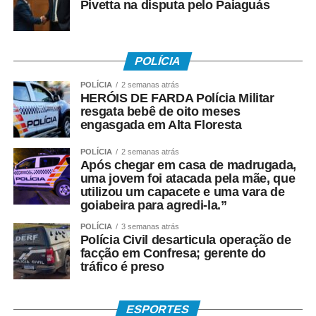
Pivetta na disputa pelo Paiaguás
• Crédito em conta corrente ou poupança da Caixa;
• Depósito em Poupança Social Digital, movimentada
POLÍCIA
pelo aplicativo Caixa Tem.
POLÍCIA
2 semanas atrás
HERÓIS DE FARDA Polícia Militar
Quem não possui conta pode sacar:
resgata bebê de oito meses
engasgada em Alta Floresta
• Com Cartão Social e senha em lotéricas, caixas
POLÍCIA
2 semanas atrás
eletrônicos e correspondentes CAIXA Aqui;
Após chegar em casa de madrugada,
uma jovem foi atacada pela mãe, que
• Nas agências, com documento oficial com foto;
utilizou um capacete e uma vara de
goiabeira para agredi-la.”
• Sem cartão, por meio de biometria cadastrada.
POLÍCIA
3 semanas atrás
Polícia Civil desarticula operação de
Para servidores públicos
facção em Confresa; gerente do
tráfico é preso
(Pasep)
ESPORTES
O Banco do Brasil faz o pagamento por: