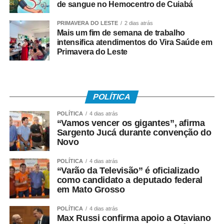
em 2024;
de sangue no Hemocentro de Cuiabá
PRIMAVERA DO LESTE
2 dias atrás
• Recebeu remuneração média mensal de até R$ 2.766
Mais um fim de semana de trabalho
no ano-base;
intensifica atendimentos do Vira Saúde em
Primavera do Leste
• Teve os dados corretamente informados pelo
empregador no e-Social.
Instituído pela Lei nº 7.998/90, o abono salarial pode
POLÍTICA
chegar até a um salário mínimo, proporcional ao
POLÍTICA
4 dias atrás
período trabalhado. Os recursos vêm do Fundo de
“Vamos vencer os gigantes”, afirma
Amparo ao Trabalhador (FAT), com a habilitação feita
Sargento Jucá durante convenção do
pelo Ministério do Trabalho e Emprego.
Novo
POLÍTICA
4 dias atrás
Como o pagamento é feito
“Varão da Televisão” é oficializado
como candidato a deputado federal
Para trabalhadores da iniciativa privada (PIS)
em Mato Grosso
POLÍTICA
4 dias atrás
• A Caixa Econômica Federal realiza o pagamento
Max Russi confirma apoio a Otaviano
prioritariamente por: