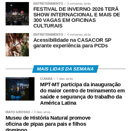
ENTRETENIMENTO
3 semanas atrás
FESTIVAL DE INVERNO 2026 TERÁ
• Atendimento Caixa ao Cidadão: 0800-726-0207.
SHOW INTERNACIONAL E MAIS DE
300 VAGAS EM OFICINAS
A expectativa é que, em 2026, cerca de 22,2 milhões
CULTURAIS
de trabalhadores recebam o abono salarial.
ENTRETENIMENTO
4 semanas atrás
Acessibilidade na CASACOR SP
garante experiência para PCDs
COMENTE ABAIXO:
MAIS LIDAS DA SEMANA
CUIABÁ
7 dias atrás
WhatsApp
Facebook
Twitter
Messenger
LinkedIn
Share
MPT-MT participa da inauguração
do maior centro de treinamento em
saúde e segurança do trabalho da
América Latina
MATO GROSSO
3 dias atrás
Museu de História Natural promove
oficina de pipas para pais e filhos
domingo