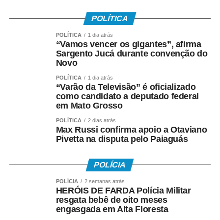
• Teve os dados corretamente informados pelo
POLÍTICA
empregador no e-Social.
POLÍTICA
1 dia atrás
“Vamos vencer os gigantes”, afirma
Instituído pela Lei nº 7.998/90, o abono salarial pode
Sargento Jucá durante convenção do
chegar até a um salário mínimo, proporcional ao
Novo
período trabalhado. Os recursos vêm do Fundo de
POLÍTICA
1 dia atrás
Amparo ao Trabalhador (FAT), com a habilitação feita
“Varão da Televisão” é oficializado
como candidato a deputado federal
pelo Ministério do Trabalho e Emprego.
em Mato Grosso
Como o pagamento é feito
POLÍTICA
2 dias atrás
Max Russi confirma apoio a Otaviano
Pivetta na disputa pelo Paiaguás
Para trabalhadores da iniciativa privada (PIS)
• A Caixa Econômica Federal realiza o pagamento
POLÍCIA
prioritariamente por:
POLÍCIA
2 semanas atrás
HERÓIS DE FARDA Polícia Militar
• Crédito em conta corrente ou poupança da Caixa;
resgata bebê de oito meses
engasgada em Alta Floresta
• Depósito em Poupança Social Digital, movimentada