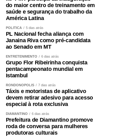
do maior centro de treinamento em
de trabalhadores recebam o abono salarial.
saúde e segurança do trabalho da
América Latina
POLÍTICA
5 dias atrás
PL Nacional fecha aliança com
Janaina Riva como pré-candidata
COMENTE ABAIXO:
ao Senado em MT
ENTRETENIMENTO
6 dias atrás
WhatsApp
Facebook
Twitter
Messenger
LinkedIn
Share
Grupo Flor Ribeirinha conquista
pentacampeonato mundial em
Istambul
RONDONÓPOLIS
7 dias atrás
Táxis e motoristas de aplicativo
devem retirar adesivo para acesso
especial à rota exclusiva
DIAMANTINO
6 dias atrás
Prefeitura de Diamantino promove
roda de conversa para mulheres
produtoras culturais