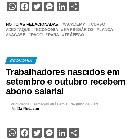
WhatsApp
Facebook
Twitter
Messenger
LinkedIn
Share
NOTÍCIAS RELACIONADAS:
ACADEMY
CURSO
DESTAQUE
ECONOMIA
EMPRESÁRIOS
LANÇA
NAGASE
PAGO
PARA
TRÁFEGO
ECONOMIA
Trabalhadores nascidos em
setembro e outubro recebem
abono salarial
Publicados
3 semanas atrás
em
15 de julho de 2026
Por
Da Redação
WhatsApp
Facebook
Twitter
Messenger
LinkedIn
Share