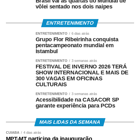
Brasil vai às quartas do Mundial de
vôlei sentado nos dois naipes
• Saque presencial nas agências, para quem não é
correntista e não possui chave Pix.
ENTRETENIMENTO
Como consultar
ENTRETENIMENTO
6 dias atrás
Grupo Flor Ribeirinha conquista
pentacampeonato mundial em
Os trabalhadores podem verificar informações sobre
Istambul
valor, data e habilitação pelos seguintes canais:
ENTRETENIMENTO
3 semanas atrás
FESTIVAL DE INVERNO 2026 TERÁ
• Aplicativo Carteira de Trabalho Digital;
SHOW INTERNACIONAL E MAIS DE
300 VAGAS EM OFICINAS
CULTURAIS
• Portal Gov.br;
ENTRETENIMENTO
3 semanas atrás
• Telefone 158 (Ministério do Trabalho);
Acessibilidade na CASACOR SP
garante experiência para PCDs
• Aplicativos Caixa Tem e Benefícios Sociais Caixa;
MAIS LIDAS DA SEMANA
• Atendimento Caixa ao Cidadão: 0800-726-0207.
CUIABÁ
4 dias atrás
MPT-MT participa da inauguração
A expectativa é que, em 2026, cerca de 22,2 milhões