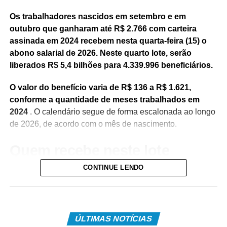
Os trabalhadores nascidos em setembro e em
outubro que ganharam até R$ 2.766 com carteira
assinada em 2024 recebem nesta quarta-feira (15) o
abono salarial de 2026. Neste quarto lote, serão
liberados R$ 5,4 bilhões para 4.339.996 beneficiários.
O valor do benefício varia de R$ 136 a R$ 1.621,
conforme a quantidade de meses trabalhados em
2024
. O calendário segue de forma escalonada ao longo
de 2026, de acordo com o mês de nascimento.
Quem recebe neste lote
CONTINUE LENDO
Do total de contemplados em maio:
• 3.840.487 são trabalhadores da iniciativa privada,
inscritos no Programa de Integração Social (PIS), com
pagamento feito pela Caixa Econômica Federal,
ÚLTIMAS NOTÍCIAS