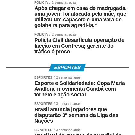
POLÍCIA
2 semanas atrás
pelo aplicativo Caixa Tem.
Após chegar em casa de madrugada,
uma jovem foi atacada pela mãe, que
utilizou um capacete e uma vara de
Quem não possui conta pode sacar:
goiabeira para agredi-la.”
• Com Cartão Social e senha em lotéricas, caixas
POLÍCIA
2 semanas atrás
Polícia Civil desarticula operação de
eletrônicos e correspondentes CAIXA Aqui;
facção em Confresa; gerente do
tráfico é preso
• Nas agências, com documento oficial com foto;
• Sem cartão, por meio de biometria cadastrada.
ESPORTES
ESPORTES
2 semanas atrás
Para servidores públicos
Esporte e Solidariedade: Copa Maria
Avallone movimenta Cuiabá com
(Pasep)
torneio e ação social
ESPORTES
3 semanas atrás
O Banco do Brasil faz o pagamento por:
Brasil anuncia jogadores que
disputarão 3ª semana da Liga das
Nações
• Crédito em conta bancária;
ESPORTES
3 semanas atrás
• Transferência via TED ou Pix;