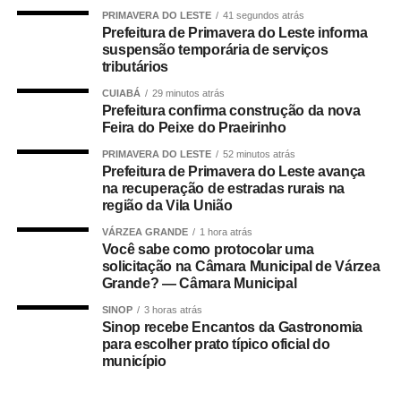
somando R$ 4,8 bilhões;
PRIMAVERA DO LESTE
41 segundos atrás
Prefeitura de Primavera do Leste informa
• 499.509 são servidores públicos, inscritos no Programa
suspensão temporária de serviços
de Formação do Patrimônio do Servidor Público (Pasep),
tributários
pagos pelo Banco do Brasil, com total de cerca de R$
CUIABÁ
29 minutos atrás
600 milhões.
Prefeitura confirma construção da nova
Feira do Peixe do Praeirinho
Quem tem direito ao Abono
PRIMAVERA DO LESTE
52 minutos atrás
Prefeitura de Primavera do Leste avança
Salarial
na recuperação de estradas rurais na
região da Vila União
Tem direito ao benefício o trabalhador que:
VÁRZEA GRANDE
1 hora atrás
Você sabe como protocolar uma
solicitação na Câmara Municipal de Várzea
• Está inscrito no Pis/Pasep há pelo menos cinco anos;
Grande? — Câmara Municipal
• Trabalhou com carteira assinada por no mínimo 30 dias
SINOP
3 horas atrás
Sinop recebe Encantos da Gastronomia
em 2024;
para escolher prato típico oficial do
município
• Recebeu remuneração média mensal de até R$ 2.766
no ano-base;