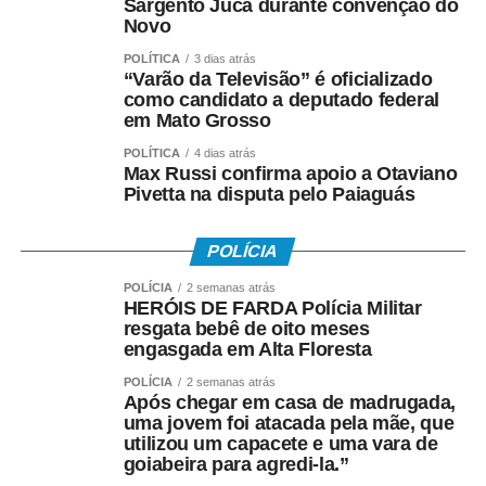
Sargento Jucá durante convenção do
Instituído pela Lei nº 7.998/90, o abono salarial pode
Novo
chegar até a um salário mínimo, proporcional ao
POLÍTICA
3 dias atrás
período trabalhado. Os recursos vêm do Fundo de
“Varão da Televisão” é oficializado
Amparo ao Trabalhador (FAT), com a habilitação feita
como candidato a deputado federal
em Mato Grosso
pelo Ministério do Trabalho e Emprego.
POLÍTICA
4 dias atrás
Como o pagamento é feito
Max Russi confirma apoio a Otaviano
Pivetta na disputa pelo Paiaguás
Para trabalhadores da iniciativa privada (PIS)
POLÍCIA
• A Caixa Econômica Federal realiza o pagamento
POLÍCIA
2 semanas atrás
prioritariamente por:
HERÓIS DE FARDA Polícia Militar
resgata bebê de oito meses
• Crédito em conta corrente ou poupança da Caixa;
engasgada em Alta Floresta
POLÍCIA
2 semanas atrás
• Depósito em Poupança Social Digital, movimentada
Após chegar em casa de madrugada,
pelo aplicativo Caixa Tem.
uma jovem foi atacada pela mãe, que
utilizou um capacete e uma vara de
goiabeira para agredi-la.”
Quem não possui conta pode sacar: