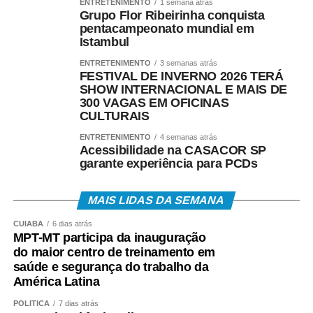
ENTRETENIMENTO
1 semana atrás
Grupo Flor Ribeirinha conquista
Como consultar
pentacampeonato mundial em
Istambul
Os trabalhadores podem verificar informações sobre
ENTRETENIMENTO
3 semanas atrás
valor, data e habilitação pelos seguintes canais:
FESTIVAL DE INVERNO 2026 TERÁ
SHOW INTERNACIONAL E MAIS DE
• Aplicativo Carteira de Trabalho Digital;
300 VAGAS EM OFICINAS
CULTURAIS
• Portal Gov.br;
ENTRETENIMENTO
4 semanas atrás
Acessibilidade na CASACOR SP
• Telefone 158 (Ministério do Trabalho);
garante experiência para PCDs
• Aplicativos Caixa Tem e Benefícios Sociais Caixa;
MAIS LIDAS DA SEMANA
• Atendimento Caixa ao Cidadão: 0800-726-0207.
CUIABÁ
6 dias atrás
MPT-MT participa da inauguração
do maior centro de treinamento em
A expectativa é que, em 2026, cerca de 22,2 milhões
saúde e segurança do trabalho da
de trabalhadores recebam o abono salarial.
América Latina
POLÍTICA
7 dias atrás