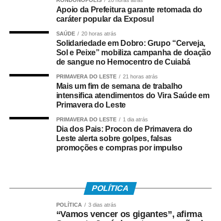
RONDONÓPOLIS
20 horas atrás
pagos pelo Banco do Brasil, com total de cerca de R$
Apoio da Prefeitura garante retomada do
600 milhões.
caráter popular da Exposul
SAÚDE
20 horas atrás
Quem tem direito ao Abono
Solidariedade em Dobro: Grupo “Cerveja,
Sol e Peixe” mobiliza campanha de doação
Salarial
de sangue no Hemocentro de Cuiabá
PRIMAVERA DO LESTE
21 horas atrás
Tem direito ao benefício o trabalhador que:
Mais um fim de semana de trabalho
intensifica atendimentos do Vira Saúde em
Primavera do Leste
• Está inscrito no Pis/Pasep há pelo menos cinco anos;
PRIMAVERA DO LESTE
1 dia atrás
• Trabalhou com carteira assinada por no mínimo 30 dias
Dia dos Pais: Procon de Primavera do
Leste alerta sobre golpes, falsas
em 2024;
promoções e compras por impulso
• Recebeu remuneração média mensal de até R$ 2.766
no ano-base;
POLÍTICA
• Teve os dados corretamente informados pelo
POLÍTICA
3 dias atrás
empregador no e-Social.
“Vamos vencer os gigantes”, afirma