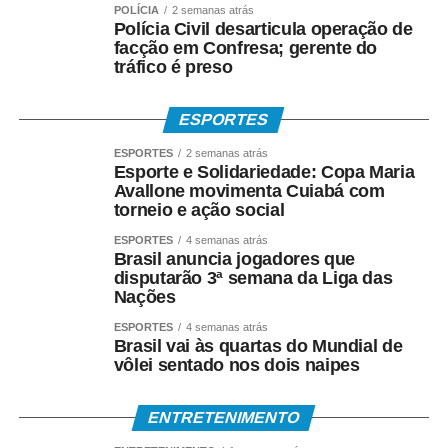
POLÍCIA
2 semanas atrás
• Com Cartão Social e senha em lotéricas, caixas
Polícia Civil desarticula operação de
facção em Confresa; gerente do
eletrônicos e correspondentes CAIXA Aqui;
tráfico é preso
• Nas agências, com documento oficial com foto;
ESPORTES
• Sem cartão, por meio de biometria cadastrada.
ESPORTES
2 semanas atrás
Esporte e Solidariedade: Copa Maria
Para servidores públicos
Avallone movimenta Cuiabá com
torneio e ação social
(Pasep)
ESPORTES
4 semanas atrás
Brasil anuncia jogadores que
O Banco do Brasil faz o pagamento por:
disputarão 3ª semana da Liga das
Nações
• Crédito em conta bancária;
ESPORTES
4 semanas atrás
Brasil vai às quartas do Mundial de
• Transferência via TED ou Pix;
vôlei sentado nos dois naipes
• Saque presencial nas agências, para quem não é
ENTRETENIMENTO
correntista e não possui chave Pix.