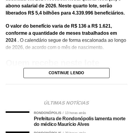
abono salarial de 2026. Neste quarto lote, serão
liberados R$ 5,4 bilhões para 4.339.996 beneficiários.
O valor do benefício varia de R$ 136 a R$ 1.621,
conforme a quantidade de meses trabalhados em
2024
. O calendário segue de forma escalonada ao longo
de 2026, de acordo com o mês de nascimento.
Quem recebe neste lote
CONTINUE LENDO
Do total de contemplados em maio:
• 3.840.487 são trabalhadores da iniciativa privada,
inscritos no Programa de Integração Social (PIS), com
pagamento feito pela Caixa Econômica Federal,
ÚLTIMAS NOTÍCIAS
somando R$ 4,8 bilhões;
RONDONÓPOLIS
13 horas atrás
Prefeitura de Rondonópolis lamenta morte
• 499.509 são servidores públicos, inscritos no Programa
do médico Maurício Alves
de Formação do Patrimônio do Servidor Público (Pasep),