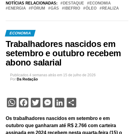
NOTÍCIAS RELACIONADAS:
DESTAQUE
ECONOMIA
ENERGIA
FÓRUM
GÁS
IBEFRIO
ÓLEO
REALIZA
ECONOMIA
Trabalhadores nascidos em
setembro e outubro recebem
abono salarial
Publicados
4 semanas atrás
em
15 de julho de 2026
Por
Da Redação
WhatsApp
Facebook
Twitter
Messenger
LinkedIn
Share
Os trabalhadores nascidos em setembro e em
outubro que ganharam até R$ 2.766 com carteira
assinada em 2024 recebem nesta quarta-feira (15) o