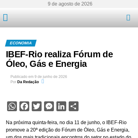
9 de agosto de 2026
Mato Grosso
ECONOMIA
IBEF-Rio realiza Fórum de
Óleo, Gás e Energia
Publicado em
9 de junho de 2026
Por
Da Redação
WhatsApp
Facebook
Twitter
Messenger
LinkedIn
Share
Na próxima quinta-feira, no dia 11 de junho, o IBEF-Rio
promove a 20ª edição do Fórum de Óleo, Gás e Energia,
um dos mais tradicionais encontros do setor no estado do