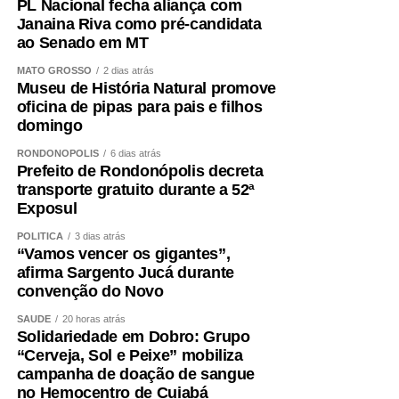
PL Nacional fecha aliança com
Janaina Riva como pré-candidata
ao Senado em MT
COMENTE ABAIXO:
MATO GROSSO
2 dias atrás
Museu de História Natural promove
WhatsApp
Facebook
Twitter
Messenger
LinkedIn
Share
oficina de pipas para pais e filhos
domingo
RONDONÓPOLIS
6 dias atrás
Prefeito de Rondonópolis decreta
transporte gratuito durante a 52ª
Exposul
POLÍTICA
3 dias atrás
“Vamos vencer os gigantes”,
afirma Sargento Jucá durante
convenção do Novo
SAÚDE
20 horas atrás
Solidariedade em Dobro: Grupo
“Cerveja, Sol e Peixe” mobiliza
campanha de doação de sangue
no Hemocentro de Cuiabá