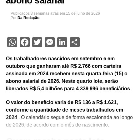
abono salarial
Publicados
3 semanas atrás
em
15 de julho de 2026
Por
Da Redação
WhatsApp
Facebook
Twitter
Messenger
LinkedIn
Share
Os trabalhadores nascidos em setembro e em
outubro que ganharam até R$ 2.766 com carteira
assinada em 2024 recebem nesta quarta-feira (15) o
abono salarial de 2026. Neste quarto lote, serão
liberados R$ 5,4 bilhões para 4.339.996 beneficiários.
O valor do benefício varia de R$ 136 a R$ 1.621,
conforme a quantidade de meses trabalhados em
2024
. O calendário segue de forma escalonada ao longo
de 2026, de acordo com o mês de nascimento.