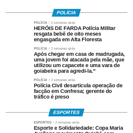
• A Caixa Econômica Federal realiza o pagamento
POLÍCIA
prioritariamente por:
POLÍCIA
2 semanas atrás
HERÓIS DE FARDA Polícia Militar
• Crédito em conta corrente ou poupança da Caixa;
resgata bebê de oito meses
engasgada em Alta Floresta
• Depósito em Poupança Social Digital, movimentada
POLÍCIA
2 semanas atrás
pelo aplicativo Caixa Tem.
Após chegar em casa de madrugada,
uma jovem foi atacada pela mãe, que
utilizou um capacete e uma vara de
Quem não possui conta pode sacar:
goiabeira para agredi-la.”
• Com Cartão Social e senha em lotéricas, caixas
POLÍCIA
2 semanas atrás
Polícia Civil desarticula operação de
eletrônicos e correspondentes CAIXA Aqui;
facção em Confresa; gerente do
tráfico é preso
• Nas agências, com documento oficial com foto;
• Sem cartão, por meio de biometria cadastrada.
ESPORTES
ESPORTES
2 semanas atrás
Para servidores públicos
Esporte e Solidariedade: Copa Maria