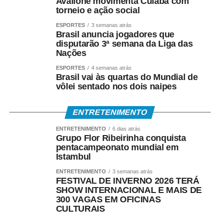
Avallone movimenta Cuiabá com
(Pasep)
torneio e ação social
ESPORTES
3 semanas atrás
O Banco do Brasil faz o pagamento por:
Brasil anuncia jogadores que
disputarão 3ª semana da Liga das
Nações
• Crédito em conta bancária;
ESPORTES
4 semanas atrás
• Transferência via TED ou Pix;
Brasil vai às quartas do Mundial de
vôlei sentado nos dois naipes
• Saque presencial nas agências, para quem não é
correntista e não possui chave Pix.
ENTRETENIMENTO
Como consultar
ENTRETENIMENTO
6 dias atrás
Grupo Flor Ribeirinha conquista
pentacampeonato mundial em
Os trabalhadores podem verificar informações sobre
Istambul
valor, data e habilitação pelos seguintes canais:
ENTRETENIMENTO
3 semanas atrás
FESTIVAL DE INVERNO 2026 TERÁ
• Aplicativo Carteira de Trabalho Digital;
SHOW INTERNACIONAL E MAIS DE
300 VAGAS EM OFICINAS
CULTURAIS
• Portal Gov.br;