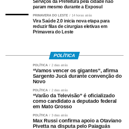
Serviços da Prefeitura pela cidade não
• Está inscrito no Pis/Pasep há pelo menos cinco anos;
param mesmo durante a Exposul
• Trabalhou com carteira assinada por no mínimo 30 dias
PRIMAVERA DO LESTE
14 horas atrás
Vira Saúde 2.0 inicia nova etapa para
em 2024;
reduzir filas de cirurgias eletivas em
Primavera do Leste
• Recebeu remuneração média mensal de até R$ 2.766
no ano-base;
• Teve os dados corretamente informados pelo
POLÍTICA
empregador no e-Social.
POLÍTICA
2 dias atrás
“Vamos vencer os gigantes”, afirma
Instituído pela Lei nº 7.998/90, o abono salarial pode
Sargento Jucá durante convenção do
chegar até a um salário mínimo, proporcional ao
Novo
período trabalhado. Os recursos vêm do Fundo de
POLÍTICA
2 dias atrás
Amparo ao Trabalhador (FAT), com a habilitação feita
“Varão da Televisão” é oficializado
como candidato a deputado federal
pelo Ministério do Trabalho e Emprego.
em Mato Grosso
Como o pagamento é feito
POLÍTICA
3 dias atrás
Max Russi confirma apoio a Otaviano
Pivetta na disputa pelo Paiaguás
Para trabalhadores da iniciativa privada (PIS)