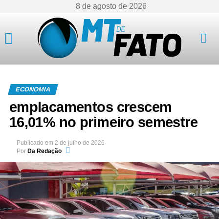
8 de agosto de 2026
Mato Grosso
ECONOMIA
emplacamentos crescem
16,01% no primeiro semestre
Publicado em
2 de julho de 2026
Por
Da Redação