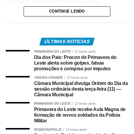
Quem recebe neste lote
CONTINUE LENDO
Do total de contemplados em maio:
• 3.840.487 são trabalhadores da iniciativa privada,
inscritos no Programa de Integração Social (PIS), com
pagamento feito pela Caixa Econômica Federal,
ÚLTIMAS NOTÍCIAS
somando R$ 4,8 bilhões;
PRIMAVERA DO LESTE
12 horas atrás
Dia dos Pais: Procon de Primavera do
• 499.509 são servidores públicos, inscritos no Programa
Leste alerta sobre golpes, falsas
de Formação do Patrimônio do Servidor Público (Pasep),
promoções e compras por impulso
pagos pelo Banco do Brasil, com total de cerca de R$
VÁRZEA GRANDE
13 horas atrás
600 milhões.
Câmara Municipal divulga Ordem do Dia da
sessão ordinária desta terça-feira (11) —
Câmara Municipal
Quem tem direito ao Abono
PRIMAVERA DO LESTE
13 horas atrás
Salarial
Primavera do Leste recebe Aula Magna de
formação de novos soldados da Polícia
Militar
Tem direito ao benefício o trabalhador que:
RONDONÓPOLIS
13 horas atrás