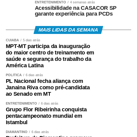
ENTRETENIMENTO
4 semanas atrás
• Telefone 158 (Ministério do Trabalho);
Acessibilidade na CASACOR SP
garante experiência para PCDs
• Aplicativos Caixa Tem e Benefícios Sociais Caixa;
MAIS LIDAS DA SEMANA
• Atendimento Caixa ao Cidadão: 0800-726-0207.
CUIABÁ
5 dias atrás
MPT-MT participa da inauguração
A expectativa é que, em 2026, cerca de 22,2 milhões
do maior centro de treinamento em
de trabalhadores recebam o abono salarial.
saúde e segurança do trabalho da
América Latina
POLÍTICA
6 dias atrás
PL Nacional fecha aliança com
Janaina Riva como pré-candidata
COMENTE ABAIXO:
ao Senado em MT
ENTRETENIMENTO
6 dias atrás
WhatsApp
Facebook
Twitter
Messenger
LinkedIn
Share
Grupo Flor Ribeirinha conquista
pentacampeonato mundial em
Istambul
DIAMANTINO
6 dias atrás