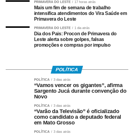
PRIMAVERA DO LESTE
17 horas atrás
Tem direito ao benefício o trabalhador que:
Mais um fim de semana de trabalho
intensifica atendimentos do Vira Saúde em
Primavera do Leste
• Está inscrito no Pis/Pasep há pelo menos cinco anos;
PRIMAVERA DO LESTE
1 dia atrás
• Trabalhou com carteira assinada por no mínimo 30 dias
Dia dos Pais: Procon de Primavera do
Leste alerta sobre golpes, falsas
em 2024;
promoções e compras por impulso
• Recebeu remuneração média mensal de até R$ 2.766
no ano-base;
POLÍTICA
• Teve os dados corretamente informados pelo
POLÍTICA
3 dias atrás
empregador no e-Social.
“Vamos vencer os gigantes”, afirma
Sargento Jucá durante convenção do
Instituído pela Lei nº 7.998/90, o abono salarial pode
Novo
chegar até a um salário mínimo, proporcional ao
POLÍTICA
3 dias atrás
período trabalhado. Os recursos vêm do Fundo de
“Varão da Televisão” é oficializado
Amparo ao Trabalhador (FAT), com a habilitação feita
como candidato a deputado federal
em Mato Grosso
pelo Ministério do Trabalho e Emprego.
POLÍTICA
3 dias atrás