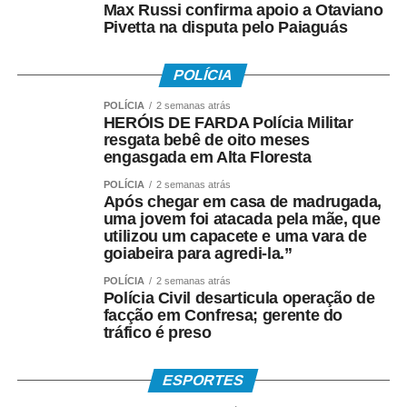
Como o pagamento é feito
Max Russi confirma apoio a Otaviano
Pivetta na disputa pelo Paiaguás
Para trabalhadores da iniciativa privada (PIS)
POLÍCIA
• A Caixa Econômica Federal realiza o pagamento
POLÍCIA
2 semanas atrás
prioritariamente por:
HERÓIS DE FARDA Polícia Militar
resgata bebê de oito meses
• Crédito em conta corrente ou poupança da Caixa;
engasgada em Alta Floresta
POLÍCIA
2 semanas atrás
• Depósito em Poupança Social Digital, movimentada
Após chegar em casa de madrugada,
pelo aplicativo Caixa Tem.
uma jovem foi atacada pela mãe, que
utilizou um capacete e uma vara de
goiabeira para agredi-la.”
Quem não possui conta pode sacar:
POLÍCIA
2 semanas atrás
• Com Cartão Social e senha em lotéricas, caixas
Polícia Civil desarticula operação de
facção em Confresa; gerente do
eletrônicos e correspondentes CAIXA Aqui;
tráfico é preso
• Nas agências, com documento oficial com foto;
ESPORTES
• Sem cartão, por meio de biometria cadastrada.