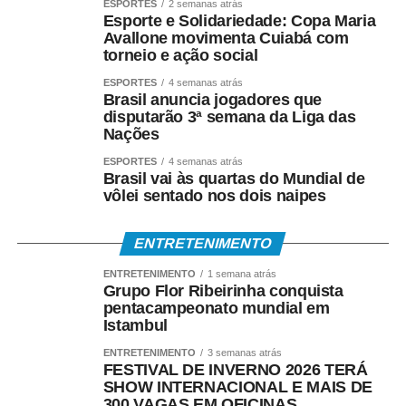
ESPORTES
2 semanas atrás
Esporte e Solidariedade: Copa Maria
Para servidores públicos
Avallone movimenta Cuiabá com
torneio e ação social
(Pasep)
ESPORTES
4 semanas atrás
Brasil anuncia jogadores que
O Banco do Brasil faz o pagamento por:
disputarão 3ª semana da Liga das
Nações
• Crédito em conta bancária;
ESPORTES
4 semanas atrás
Brasil vai às quartas do Mundial de
• Transferência via TED ou Pix;
vôlei sentado nos dois naipes
• Saque presencial nas agências, para quem não é
ENTRETENIMENTO
correntista e não possui chave Pix.
ENTRETENIMENTO
1 semana atrás
Grupo Flor Ribeirinha conquista
Como consultar
pentacampeonato mundial em
Istambul
Os trabalhadores podem verificar informações sobre
ENTRETENIMENTO
3 semanas atrás
valor, data e habilitação pelos seguintes canais:
FESTIVAL DE INVERNO 2026 TERÁ
SHOW INTERNACIONAL E MAIS DE
• Aplicativo Carteira de Trabalho Digital;
300 VAGAS EM OFICINAS