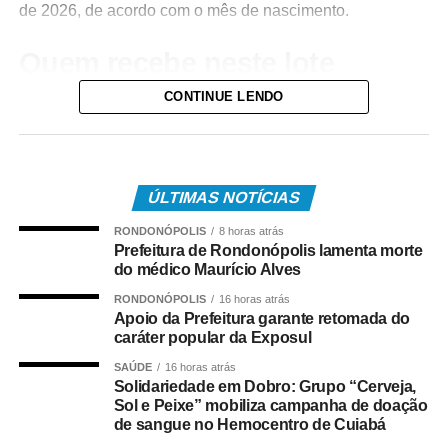
de 2026, de acordo com o mês de nascimento.
Quem recebe neste lote
CONTINUE LENDO
Do total de contemplados em maio:
• 3.840.487 são trabalhadores da iniciativa privada,
inscritos no Programa de Integração Social (PIS), com
pagamento feito pela Caixa Econômica Federal,
ÚLTIMAS NOTÍCIAS
somando R$ 4,8 bilhões;
RONDONÓPOLIS
8 horas atrás
Prefeitura de Rondonópolis lamenta morte
• 499.509 são servidores públicos, inscritos no Programa
do médico Maurício Alves
de Formação do Patrimônio do Servidor Público (Pasep),
RONDONÓPOLIS
16 horas atrás
pagos pelo Banco do Brasil, com total de cerca de R$
Apoio da Prefeitura garante retomada do
600 milhões.
caráter popular da Exposul
SAÚDE
16 horas atrás
Quem tem direito ao Abono
Solidariedade em Dobro: Grupo “Cerveja,
Sol e Peixe” mobiliza campanha de doação
Salarial
de sangue no Hemocentro de Cuiabá