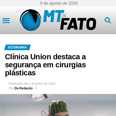
9 de agosto de 2026
Mato Grosso
ECONOMIA
Clínica Union destaca a
segurança em cirurgias
plásticas
Publicado em
1 de julho de 2026
Por
Da Redação