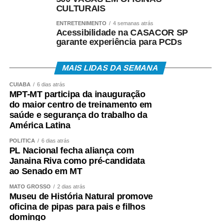
CULTURAIS
• Portal Gov.br;
ENTRETENIMENTO
4 semanas atrás
Acessibilidade na CASACOR SP
• Telefone 158 (Ministério do Trabalho);
garante experiência para PCDs
• Aplicativos Caixa Tem e Benefícios Sociais Caixa;
MAIS LIDAS DA SEMANA
• Atendimento Caixa ao Cidadão: 0800-726-0207.
CUIABÁ
6 dias atrás
MPT-MT participa da inauguração
do maior centro de treinamento em
A expectativa é que, em 2026, cerca de 22,2 milhões
saúde e segurança do trabalho da
de trabalhadores recebam o abono salarial.
América Latina
POLÍTICA
6 dias atrás
PL Nacional fecha aliança com
Janaina Riva como pré-candidata
ao Senado em MT
COMENTE ABAIXO:
MATO GROSSO
2 dias atrás
Museu de História Natural promove
WhatsApp
Facebook
Twitter
Messenger
LinkedIn
Share
oficina de pipas para pais e filhos
domingo