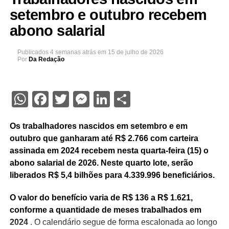
setembro e outubro recebem
abono salarial
Publicados
4 semanas atrás
em
15 de julho de 2026
Por
Da Redação
WhatsApp
Facebook
Twitter
Messenger
LinkedIn
Share
Os trabalhadores nascidos em setembro e em
outubro que ganharam até R$ 2.766 com carteira
assinada em 2024 recebem nesta quarta-feira (15) o
abono salarial de 2026. Neste quarto lote, serão
liberados R$ 5,4 bilhões para 4.339.996 beneficiários.
O valor do benefício varia de R$ 136 a R$ 1.621,
conforme a quantidade de meses trabalhados em
2024
. O calendário segue de forma escalonada ao longo