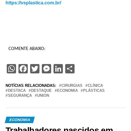
https://vsplastica.com.br/
COMENTE ABAIXO:
WhatsApp
Facebook
Twitter
Messenger
LinkedIn
Share
NOTÍCIAS RELACIONADAS:
CIRURGIAS
CLÍNICA
DESTACA
DESTAQUE
ECONOMIA
PLÁSTICAS
SEGURANÇA
UNION
ECONOMIA
Trabalhadores nascidos em