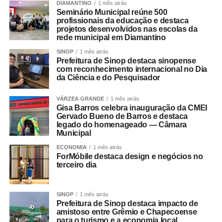
DIAMANTINO
1 mês atrás
Seminário Municipal reúne 500
profissionais da educação e destaca
projetos desenvolvidos nas escolas da
rede municipal em Diamantino
SINOP
1 mês atrás
Prefeitura de Sinop destaca sinopense
com reconhecimento internacional no Dia
da Ciência e do Pesquisador
VÁRZEA GRANDE
1 mês atrás
Gisa Barros celebra inauguração da CMEI
Gervado Bueno de Barros e destaca
legado do homenageado — Câmara
Municipal
ECONOMIA
1 mês atrás
ForMóbile destaca design e negócios no
terceiro dia
SINOP
1 mês atrás
Prefeitura de Sinop destaca impacto de
amistoso entre Grêmio e Chapecoense
para o turismo e a economia local