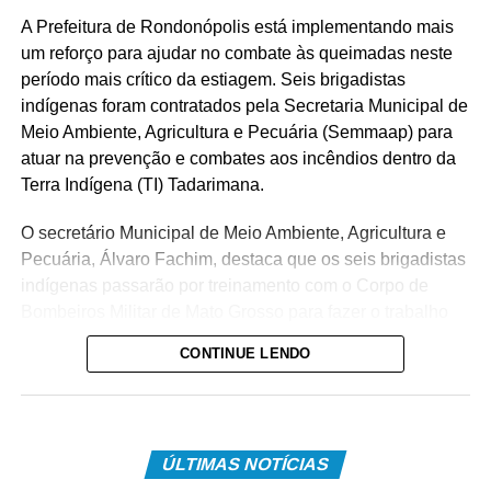
A Prefeitura de Rondonópolis está implementando mais
um reforço para ajudar no combate às queimadas neste
período mais crítico da estiagem. Seis brigadistas
indígenas foram contratados pela Secretaria Municipal de
Meio Ambiente, Agricultura e Pecuária (Semmaap) para
atuar na prevenção e combates aos incêndios dentro da
Terra Indígena (TI) Tadarimana.
O secretário Municipal de Meio Ambiente, Agricultura e
Pecuária, Álvaro Fachim, destaca que os seis brigadistas
indígenas passarão por treinamento com o Corpo de
Bombeiros Militar de Mato Grosso para fazer o trabalho
na Tadarimana. O treinamento deve ser realizado nesta
CONTINUE LENDO
próxima semana, na terça-feira (11) e na quinta-feira (13),
com os bombeiros militares em Rondonópolis.
A iniciativa, conforme ressalta o secretário, vai reforçar a
ÚLTIMAS NOTÍCIAS
atuação da Prefeitura no combate às queimadas. O