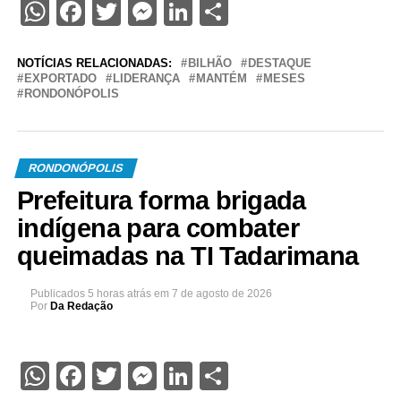
WhatsApp
Facebook
Twitter
Messenger
LinkedIn
Share
NOTÍCIAS RELACIONADAS:
BILHÃO
DESTAQUE
EXPORTADO
LIDERANÇA
MANTÉM
MESES
RONDONÓPOLIS
RONDONÓPOLIS
Prefeitura forma brigada
indígena para combater
queimadas na TI Tadarimana
Publicados
5 horas atrás
em
7 de agosto de 2026
Por
Da Redação
WhatsApp
Facebook
Twitter
Messenger
LinkedIn
Share