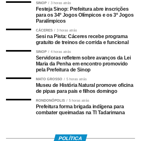
Município também já criou a brigada mista em uma ação
SINOP
3 horas atrás
conjunta entre a Prefeitura e o Corpo de Bombeiros
Festeja Sinop: Prefeitura abre inscrições
para os 34º Jogos Olímpicos e os 3º Jogos
Militar. São cinco brigadistas, que são bombeiros
Paralímpicos
militares, que possibilitam compor uma equipe a mais de
combate aos incêndios junto com o Corpo de Bombeiros.
CÁCERES
3 horas atrás
Sesi na Pista: Cáceres recebe programa
gratuito de treinos de corrida e funcional
Ainda na Tadarimana, o secretário explica que estão
sendo feitos os aceiros ao redor da aldeia. Os aceiros são
SINOP
4 horas atrás
Servidoras refletem sobre avanços da Lei
faixas de terra sem vegetação que são utilizados para
Maria da Penha em encontro promovido
prevenir e ajudar no combate aos incêndios em áreas de
pela Prefeitura de Sinop
vegetação.
MATO GROSSO
5 horas atrás
Museu de História Natural promove oficina
COMENTE ABAIXO:
de pipas para pais e filhos domingo
RONDONÓPOLIS
5 horas atrás
Prefeitura forma brigada indígena para
WhatsApp
Facebook
Twitter
Messenger
LinkedIn
Share
combater queimadas na TI Tadarimana
POLÍTICA