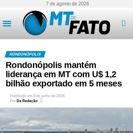
7 de agosto de 2026
Mato Grosso
RONDONÓPOLIS
Rondonópolis mantém
liderança em MT com U$ 1,2
bilhão exportado em 5 meses
Publicado em
9 de junho de 2026
Por
Da Redação