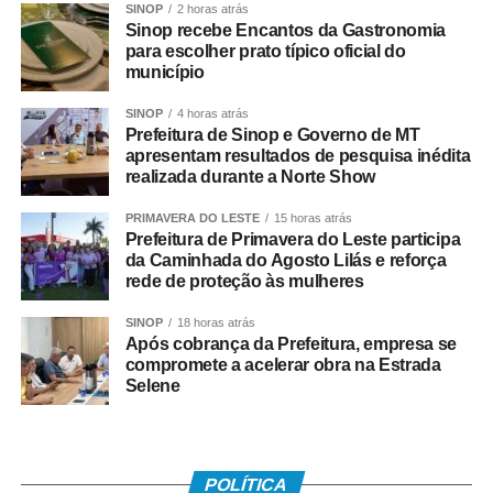
SINOP
2 horas atrás
O evento foi realizado em parceria com a Nova Rota do
Sinop recebe Encantos da Gastronomia
Oeste, Polícia Rodoviária Federal (PRF), Posto Aldo,
para escolher prato típico oficial do
Mercadão dos Óculos, SETCARR, SEST SENAT,
município
Ciretran de Rondonópolis, Centro de Valorização da Vida
SINOP
4 horas atrás
(CVV), Rumo, Detran-MT, FIEMT SESI Saúde e Agência
Prefeitura de Sinop e Governo de MT
Nacional de Transportes Terrestres (ANTT).
apresentam resultados de pesquisa inédita
realizada durante a Norte Show
PRIMAVERA DO LESTE
15 horas atrás
Prefeitura de Primavera do Leste participa
da Caminhada do Agosto Lilás e reforça
rede de proteção às mulheres
SINOP
18 horas atrás
Após cobrança da Prefeitura, empresa se
compromete a acelerar obra na Estrada
Selene
Secretaria de Saúde
POLÍTICA