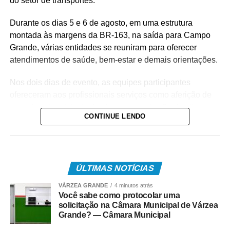
do setor de transportes.
Durante os dias 5 e 6 de agosto, em uma estrutura
montada às margens da BR-163, na saída para Campo
Grande, várias entidades se reuniram para oferecer
atendimentos de saúde, bem-estar e demais orientações.
Nos dois dias de evento, as equipes participantes
ofereceram aos profissionais serviços como aferição de
pressão arterial, teste de glicemia, avaliação de altura,
CONTINUE LENDO
peso e Índice de Massa Corporal (IMC), vacinação e
testes rápidos para Infecções Sexualmente
Transmissíveis (ISTs).
Além disso, também foi oferecido apoio emocional,
ÚLTIMAS NOTÍCIAS
orientação nutricional e odontológica, bem como
VÁRZEA GRANDE
4 minutos atrás
disponibilizadas orientações sobre segurança viária,
Você sabe como protocolar uma
atividades com simuladores, serviços de corte de cabelo,
solicitação na Câmara Municipal de Várzea
Grande? — Câmara Municipal
barba, manicure e massagem.