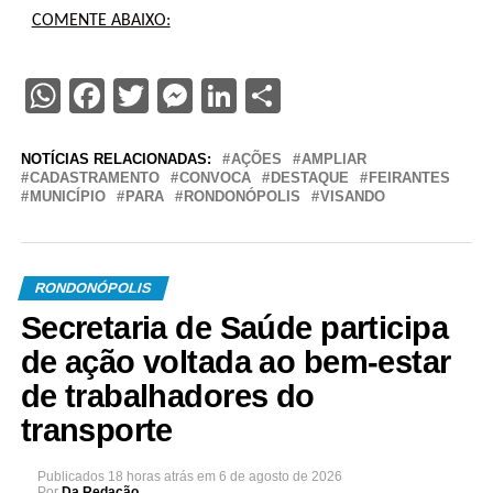
COMENTE ABAIXO:
WhatsApp
Facebook
Twitter
Messenger
LinkedIn
Share
NOTÍCIAS RELACIONADAS:
AÇÕES
AMPLIAR
CADASTRAMENTO
CONVOCA
DESTAQUE
FEIRANTES
MUNICÍPIO
PARA
RONDONÓPOLIS
VISANDO
RONDONÓPOLIS
Secretaria de Saúde participa
de ação voltada ao bem-estar
de trabalhadores do
transporte
Publicados
18 horas atrás
em
6 de agosto de 2026
Por
Da Redação