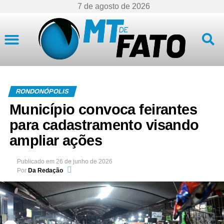
7 de agosto de 2026
Mato Grosso
RONDONÓPOLIS
Município convoca feirantes
para cadastramento visando
ampliar ações
Publicado em
26 de junho de 2026
Por
Da Redação