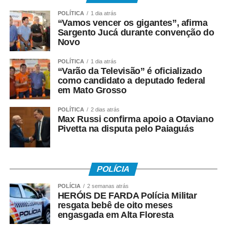
COMENTE ABAIXO:
POLÍTICA
1 dia atrás
“Vamos vencer os gigantes”, afirma
Sargento Jucá durante convenção do
WhatsApp
Facebook
Twitter
Messenger
LinkedIn
Share
Novo
POLÍTICA
1 dia atrás
“Varão da Televisão” é oficializado
como candidato a deputado federal
em Mato Grosso
POLÍTICA
2 dias atrás
Max Russi confirma apoio a Otaviano
Pivetta na disputa pelo Paiaguás
POLÍCIA
POLÍCIA
2 semanas atrás
HERÓIS DE FARDA Polícia Militar
resgata bebê de oito meses
engasgada em Alta Floresta