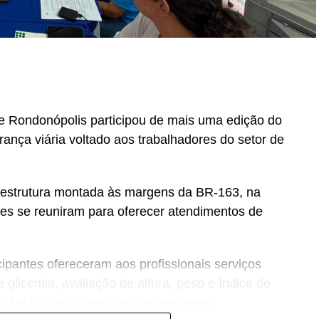
e Rondonópolis participou de mais uma edição do
rança viária voltado aos trabalhadores do setor de
 estrutura montada às margens da BR-163, na
es se reuniram para oferecer atendimentos de
cipantes ofereceram aos profissionais serviços
e glicemia, avaliação de altura, peso e Índice de
s rápidos para Infecções Sexualmente