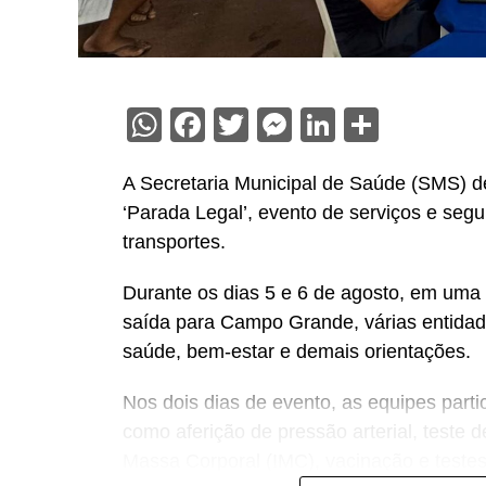
WhatsApp
Facebook
Twitter
Messenger
LinkedIn
Share
A Secretaria Municipal de Saúde (SMS) d
‘Parada Legal’, evento de serviços e segu
transportes.
Durante os dias 5 e 6 de agosto, em uma
saída para Campo Grande, várias entidad
saúde, bem-estar e demais orientações.
Nos dois dias de evento, as equipes parti
como aferição de pressão arterial, teste d
Massa Corporal (IMC), vacinação e teste