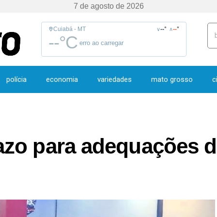
7 de agosto de 2026
Cuiabá - MT
--
°
--
°
∨
∧
--
°C
erro ao carregar
polícia
economia
variedades
mato grosso
c
azo para adequações 