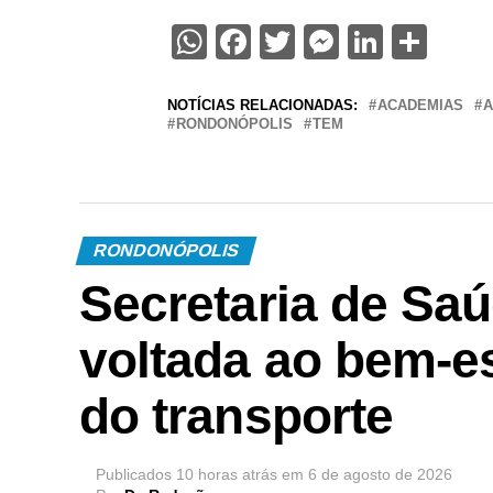
WhatsApp
Facebook
Twitter
Messenge
Linked
Sha
NOTÍCIAS RELACIONADAS:
ACADEMIAS
RONDONÓPOLIS
TEM
RONDONÓPOLIS
Secretaria de Saú
voltada ao bem-es
do transporte
Publicados
10 horas atrás
em
6 de agosto de 2026