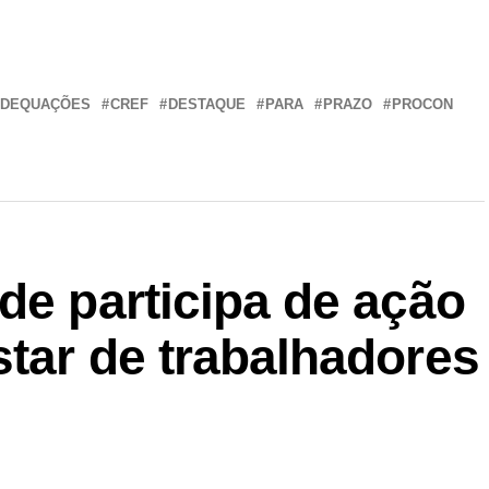
r
In
re
ADEQUAÇÕES
CREF
DESTAQUE
PARA
PRAZO
PROCON
de participa de ação
tar de trabalhadores