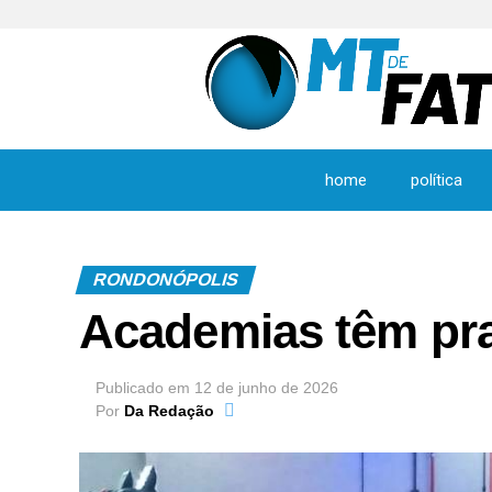
home
política
RONDONÓPOLIS
Academias têm pr
Publicado em
12 de junho de 2026
Por
Da Redação