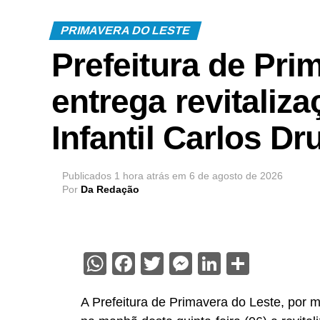
PRIMAVERA DO LESTE
Prefeitura de Pri
entrega revitaliza
Infantil Carlos 
Publicados
1 hora atrás
em
6 de agosto de 2026
Por
Da Redação
WhatsApp
Facebook
Twitter
Messenger
LinkedIn
Share
A Prefeitura de Primavera do Leste, por m