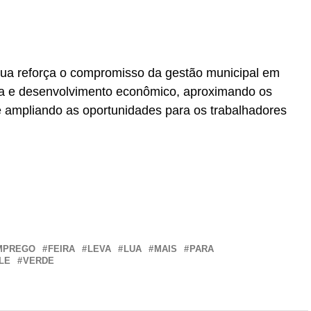
Lua reforça o compromisso da gestão municipal em
a e desenvolvimento econômico, aproximando os
 ampliando as oportunidades para os trabalhadores
r
In
re
MPREGO
FEIRA
LEVA
LUA
MAIS
PARA
LE
VERDE