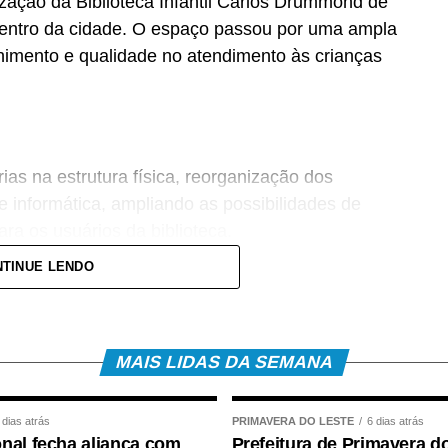
lização da Biblioteca Infantil Carlos Drummond de
 centro da cidade. O espaço passou por uma ampla
lhimento e qualidade no atendimento às crianças
ias na estrutura física, reorganização dos
 informática, ampliando as possibilidades de
a os usuários da biblioteca.
TINUE LENDO
sentantes do Poder Legislativo, que prestigiaram
MAIS LIDAS DA SEMANA
 dias atrás
PRIMAVERA DO LESTE
6 dias atrás
nal fecha aliança com
Prefeitura de Primavera d
valho, destacou que a revitalização fortalece as