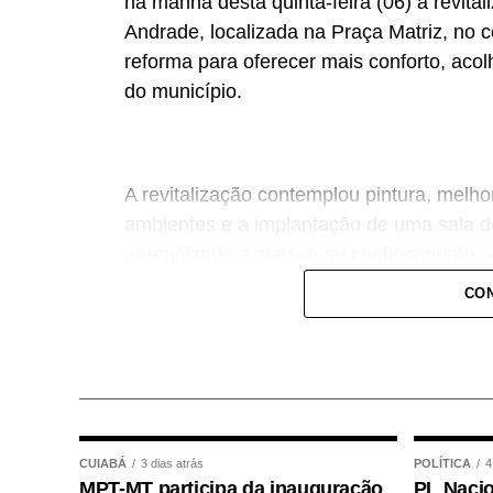
na manhã desta quinta-feira (06) a revita
Andrade, localizada na Praça Matriz, no
reforma para oferecer mais conforto, aco
do município.
A revitalização contemplou pintura, melhor
ambientes e a implantação de uma sala de
aprendizado e acesso ao conhecimento par
CON
A entrega contou com a presença de repre
a inauguração do espaço revitalizado.
CUIABÁ
3 dias atrás
POLÍTICA
4
MPT-MT participa da inauguração
PL Nacio
A superintendente de Cultura, Fabiana Car