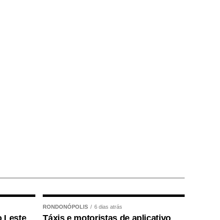
RONDONÓPOLIS
6 dias atrás
o Leste
Táxis e motoristas de aplicativo