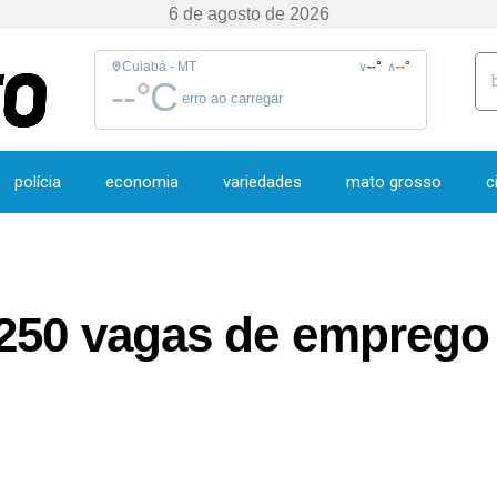
6 de agosto de 2026
Cuiabá - MT
--
°
--
°
∨
∧
--
°C
erro ao carregar
polícia
economia
variedades
mato grosso
c
250 vagas de emprego 