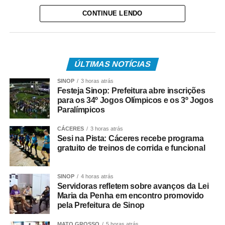
CONTINUE LENDO
Os atendimentos e serviços serão retomados
normalmente a partir de terça-feira (11).
ÚLTIMAS NOTÍCIAS
A Secretaria Municipal de Fazenda agradece a
SINOP
3 horas atrás
Festeja Sinop: Prefeitura abre inscrições
compreensão da população durante o período de
para os 34º Jogos Olímpicos e os 3º Jogos
atualização do sistema.
Paralímpicos
CÁCERES
3 horas atrás
Sesi na Pista: Cáceres recebe programa
gratuito de treinos de corrida e funcional
COMENTE ABAIXO:
SINOP
4 horas atrás
Servidoras refletem sobre avanços da Lei
Maria da Penha em encontro promovido
WhatsApp
Facebook
Twitter
Messenger
LinkedIn
Share
pela Prefeitura de Sinop
MATO GROSSO
5 horas atrás