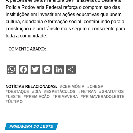
A parceria entre a Prefeitura de Primavera do Leste e a
Polícia Rodoviária Federal reforça o compromisso das
instituições em investir em ações educativas que unem
cultura, cidadania e formação social, contribuindo para a
construção de um trânsito mais seguro e consciente para
toda a comunidade.
COMENTE ABAIXO:
WhatsApp
Facebook
Twitter
Messenger
LinkedIn
Share
NOTÍCIAS RELACIONADAS:
CERIMÔNIA
CHEGA
DESTAQUE
DIA
ESPETÁCULOS
FETRAN
GRATUITOS
LESTE
PREMIAÇÃO
PRIMAVERA
PRIMAVERADOLESTE
ÚLTIMO
PRIMAVERA DO LESTE