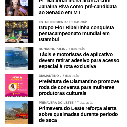
PL Nacional fecha aliança com
Janaina Riva como pré-candidata
ao Senado em MT
ENTRETENIMENTO
6 dias atrás
Grupo Flor Ribeirinha conquista
pentacampeonato mundial em
Istambul
RONDONÓPOLIS
7 dias atrás
Táxis e motoristas de aplicativo
devem retirar adesivo para acesso
especial à rota exclusiva
DIAMANTINO
6 dias atrás
Prefeitura de Diamantino promove
roda de conversa para mulheres
produtoras culturais
PRIMAVERA DO LESTE
7 dias atrás
Primavera do Leste reforça alerta
sobre queimadas durante período
de seca