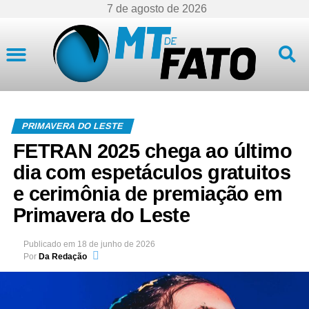
7 de agosto de 2026
Mato Grosso
PRIMAVERA DO LESTE
FETRAN 2025 chega ao último
dia com espetáculos gratuitos
e cerimônia de premiação em
Primavera do Leste
Publicado em
18 de junho de 2026
Por
Da Redação