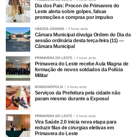
Regional, acompanhado da mãe, onde permaneceu sob
Dia dos Pais: Procon de Primavera do
os cuidados da equipe médica. A bebê foi atendida pela
Leste alerta sobre golpes, falsas
pediatra de plantão, que deu continuidade às avaliações
promoções e compras por impulso
e aos procedimentos necessários.
VÁRZEA GRANDE
4 horas atrás
Câmara Municipal divulga Ordem do Dia da
COMENTE ABAIXO:
sessão ordinária desta terça-feira (11) —
Câmara Municipal
WhatsApp
Facebook
Twitter
Messenger
LinkedIn
Share
PRIMAVERA DO LESTE
4 horas atrás
Primavera do Leste recebe Aula Magna de
formação de novos soldados da Polícia
Militar
RONDONÓPOLIS
4 horas atrás
Serviços da Prefeitura pela cidade não
param mesmo durante a Exposul
PRIMAVERA DO LESTE
5 horas atrás
Vira Saúde 2.0 inicia nova etapa para
reduzir filas de cirurgias eletivas em
Primavera do Leste