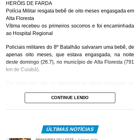
HERÓIS DE FARDA
Polícia Militar resgata bebê de oito meses engasgada em
Alta Floresta
Vítima recebeu os primeiros socorros e foi encaminhada
ao Hospital Regional
Policiais militares do 8º Batalhão salvaram uma bebê, de
apenas oito meses, que estava engasgada, na noite
deste domingo (26.7), no município de Alta Floresta (791
km de Cuiabá).
Por volta das 19h, os familiares da vítima chegaram ao
quartel da unidade carregando a bebê, que apresentava
CONTINUE LENDO
um quadro de obstrução das vias aéreas com leite
materno. Diante da urgência, a equipe policial realizou
imediatamente as manobras de desobstrução,
conseguindo restabelecer a respiração da vítima.
ÚLTIMAS NOTÍCIAS
Após o atendimento inicial, o bebê foi levado ao Hospital
PRIMAVERA DO LESTE
4 horas atrás