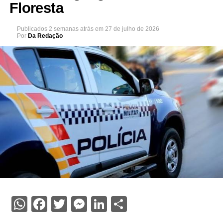
Floresta
Publicados
2 semanas atrás
em
27 de julho de 2026
Por
Da Redação
WhatsApp
Facebook
Twitter
Messenger
LinkedIn
Share