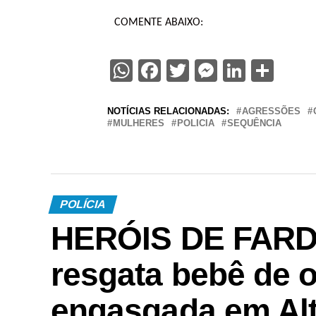
COMENTE ABAIXO:
WhatsApp
Facebook
Twitter
Messenge
Linked
Sha
NOTÍCIAS RELACIONADAS:
AGRESSÕES
MULHERES
POLICIA
SEQUÊNCIA
POLÍCIA
HERÓIS DE FARDA 
resgata bebê de 
engasgada em Alt