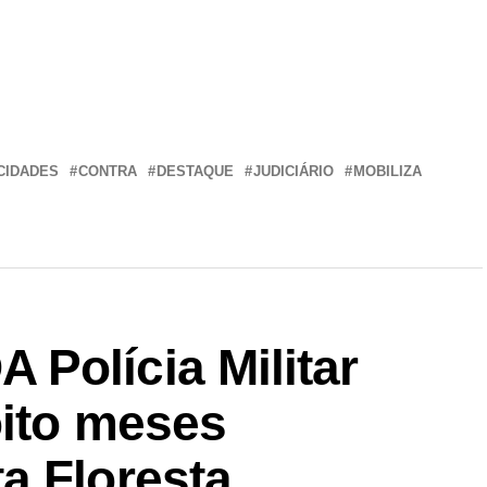
r
In
re
CIDADES
CONTRA
DESTAQUE
JUDICIÁRIO
MOBILIZA
Polícia Militar
oito meses
a Floresta