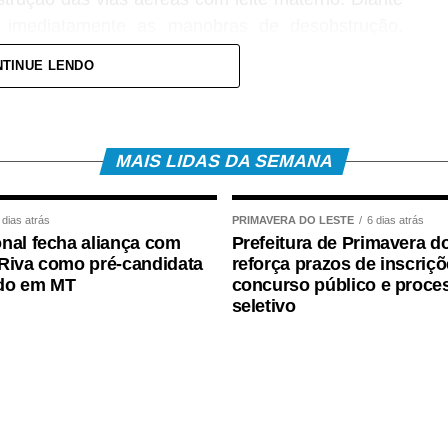
ou imediatamente as manobras de desobstrução,
 vítima.
TINUE LENDO
levado ao Hospital Regional, acompanhado da mãe,
pe médica. A bebê foi atendida pela pediatra de
ões e aos procedimentos necessários.
MAIS LIDAS DA SEMANA
 dias atrás
PRIMAVERA DO LESTE
6 dias atrás
nal fecha aliança com
Prefeitura de Primavera d
Riva como pré-candidata
reforça prazos de inscriç
do em MT
concurso público e proce
seletivo