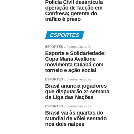
Polícia Civil desarticula
operação de facção em
Confresa; gerente do
tráfico é preso
ESPORTES
ESPORTES
2 semanas atrás
Esporte e Solidariedade:
Copa Maria Avallone
movimenta Cuiabá com
torneio e ação social
ESPORTES
3 semanas atrás
Brasil anuncia jogadores
que disputarão 3ª semana
da Liga das Nações
ESPORTES
3 semanas atrás
Brasil vai às quartas do
Mundial de vôlei sentado
nos dois naipes