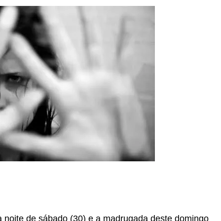
r
In
re
 a noite de sábado (30) e a madrugada deste domingo