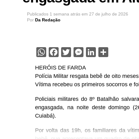
Publicados
1 semana atrás
em
27 de julho de 2026
Por
Da Redação
WhatsApp
Facebook
Twitter
Messenger
LinkedIn
Share
HERÓIS DE FARDA
Polícia Militar resgata bebê de oito mese
Vítima recebeu os primeiros socorros e f
Policiais militares do 8º Batalhão salv
engasgada, na noite deste domingo (26
Cuiabá).
Por volta das 19h, os familiares da vít
bebê, que apresentava um quadro de obst