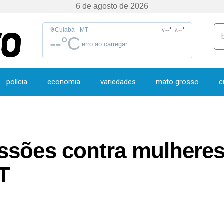
6 de agosto de 2026
Cuiabá - MT
--
°
--
°
∨
∧
--
°C
erro ao carregar
polícia
economia
variedades
mato grosso
c
sões contra mulheres 
T