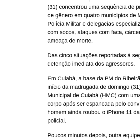
(31) concentrou uma sequência de pri
de gênero em quatro municípios de 
Polícia Militar e delegacias especia
com socos, ataques com faca, cárce
ameaça de morte.
Das cinco situações reportadas à seg
detenção imediata dos agressores.
Em Cuiabá, a base da PM do Ribeirã
início da madrugada de domingo (31
Municipal de Cuiabá (HMC) com uma 
corpo após ser espancada pelo convi
homem ainda roubou o iPhone 11 da v
policial.
Poucos minutos depois, outra equip