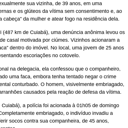
exualmente sua vizinha, de 39 anos, em uma
ernas e os glúteos da vítima sem consentimento e, ao
 cabeça” da mulher e atear fogo na residência dela.
ari (487 km de Cuiabá), uma denúncia anônima levou os
a de casal motivada por ciúmes. Vizinhos acionaram a
aca” dentro do imóvel. No local, uma jovem de 25 anos
esentando escoriações no cotovelo.
al na delegacia, ela confessou que o companheiro,
xado uma faca, embora tenha tentado negar o crime
ental conturbado. O homem, visivelmente embriagado,
arranhões causados pela reação de defesa da vítima.
 Cuiabá), a polícia foi acionada à 01h05 de domingo
ompletamente embriagado, o indivíduo invadiu a
ferir socos contra sua companheira, de 45 anos,