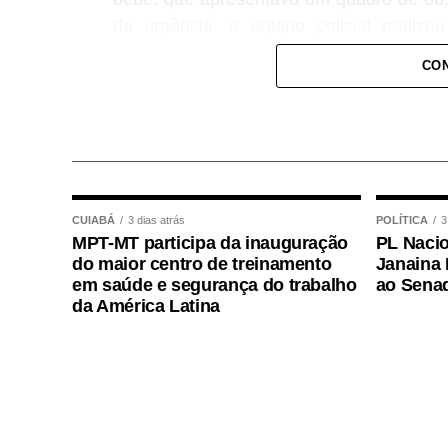
da urgência, a equipe policial realiz
conseguindo restabelecer a respiração da
CON
Após o atendimento inicial, o bebê foi 
onde permaneceu sob os cuidados da equi
plantão, que deu continuidade às avaliaç
COMENTE ABAIXO:
CUIABÁ
3 dias atrás
POLÍTICA
3
MPT-MT participa da inauguração
PL Nacio
WhatsApp
Facebook
Twitter
Messenger
LinkedIn
Share
do maior centro de treinamento
Janaina 
em saúde e segurança do trabalho
ao Sena
da América Latina