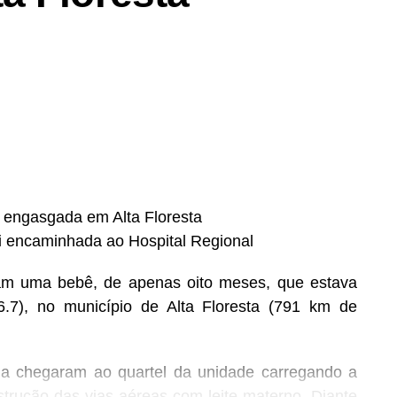
s engasgada em Alta Floresta
oi encaminhada ao Hospital Regional
aram uma bebê, de apenas oito meses, que estava
.7), no município de Alta Floresta (791 km de
ima chegaram ao quartel da unidade carregando a
rução das vias aéreas com leite materno. Diante