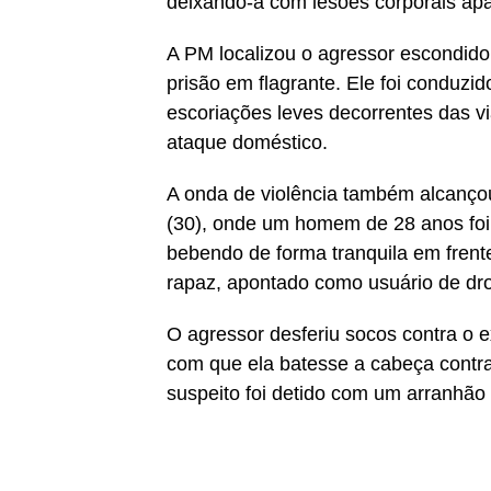
deixando-a com lesões corporais apa
A PM localizou o agressor escondid
prisão em flagrante. Ele foi conduzid
escoriações leves decorrentes das v
ataque doméstico.
A onda de violência também alcanço
(30), onde um homem de 28 anos foi 
bebendo de forma tranquila em frent
rapaz, apontado como usuário de dro
O agressor desferiu socos contra o 
com que ela batesse a cabeça contra
suspeito foi detido com um arranhão