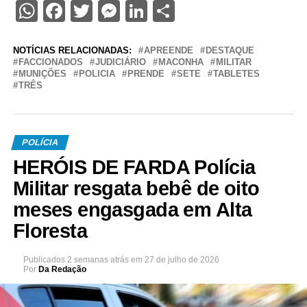
WhatsApp
Facebook
Twitter
Messenger
LinkedIn
Share
NOTÍCIAS RELACIONADAS:
APREENDE
DESTAQUE
FACCIONADOS
JUDICIÁRIO
MACONHA
MILITAR
MUNIÇÕES
POLICIA
PRENDE
SETE
TABLETES
TRÊS
POLÍCIA
HERÓIS DE FARDA Polícia
Militar resgata bebê de oito
meses engasgada em Alta
Floresta
Publicados
2 semanas atrás
em
27 de julho de 2026
Por
Da Redação