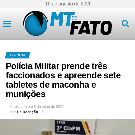
10 de agosto de 2026
Mato Grosso
POLÍCIA
Polícia Militar prende três
faccionados e apreende sete
tabletes de maconha e
munições
Publicado em
8 de julho de 2026
Por
Da Redação