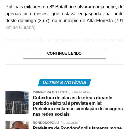
Policiais militares do 8º Batalhão salvaram uma bebê, de
apenas oito meses, que estava engasgada, na noite
deste domingo (26.7), no município de Alta Floresta (791
km de Cuiabá).
Por volta das 19h, os familiares da vítima chegaram ao
quartel da unidade carregando a bebê, que apresentava
CONTINUE LENDO
um quadro de obstrução das vias aéreas com leite
materno. Diante da urgência, a equipe policial realizou
imediatamente as manobras de desobstrução,
conseguindo restabelecer a respiração da vítima.
ÚLTIMAS NOTÍCIAS
Após o atendimento inicial, o bebê foi levado ao Hospital
PRIMAVERA DO LESTE
9 horas atrás
Regional, acompanhado da mãe, onde permaneceu sob
Cobertura de placas de obras durante
os cuidados da equipe médica. A bebê foi atendida pela
período eleitoral é prevista em lei;
pediatra de plantão, que deu continuidade às avaliações
Prefeitura esclarece circulação de imagens
nas redes sociais
e aos procedimentos necessários.
RONDONÓPOLIS
1 dia atrás
COMENTE ABAIXO:
Prefeitura de Rondonópolis lamenta morte