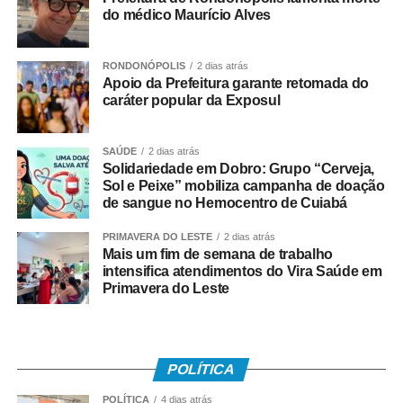
do médico Maurício Alves
WhatsApp
Facebook
Twitter
Messenger
LinkedIn
Share
RONDONÓPOLIS
2 dias atrás
Apoio da Prefeitura garante retomada do
caráter popular da Exposul
SAÚDE
2 dias atrás
Solidariedade em Dobro: Grupo “Cerveja,
Sol e Peixe” mobiliza campanha de doação
de sangue no Hemocentro de Cuiabá
PRIMAVERA DO LESTE
2 dias atrás
Mais um fim de semana de trabalho
intensifica atendimentos do Vira Saúde em
Primavera do Leste
POLÍTICA
POLÍTICA
4 dias atrás