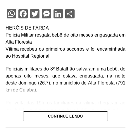
WhatsApp
Facebook
Twitter
Messenger
LinkedIn
Share
HERÓIS DE FARDA
Polícia Militar resgata bebê de oito meses engasgada em
Alta Floresta
Vítima recebeu os primeiros socorros e foi encaminhada
ao Hospital Regional
Policiais militares do 8º Batalhão salvaram uma bebê, de
apenas oito meses, que estava engasgada, na noite
deste domingo (26.7), no município de Alta Floresta (791
km de Cuiabá).
Por volta das 19h, os familiares da vítima chegaram ao
quartel da unidade carregando a bebê, que apresentava
CONTINUE LENDO
um quadro de obstrução das vias aéreas com leite
materno. Diante da urgência, a equipe policial realizou
imediatamente as manobras de desobstrução,