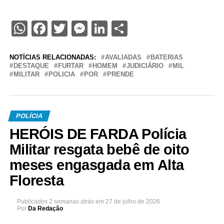
WhatsApp
Facebook
Twitter
Messenger
LinkedIn
Share
NOTÍCIAS RELACIONADAS:
AVALIADAS
BATERIAS
DESTAQUE
FURTAR
HOMEM
JUDICIÁRIO
MIL
MILITAR
POLICIA
POR
PRENDE
POLÍCIA
HERÓIS DE FARDA Polícia
Militar resgata bebê de oito
meses engasgada em Alta
Floresta
Publicados
2 semanas atrás
em
27 de julho de 2026
Por
Da Redação