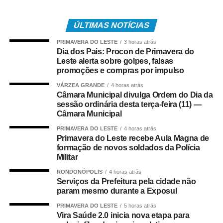
conseguindo restabelecer a respiração da vítima.
ÚLTIMAS NOTÍCIAS
Após o atendimento inicial, o bebê foi levado ao Hospital
PRIMAVERA DO LESTE
3 horas atrás
Regional, acompanhado da mãe, onde permaneceu sob
Dia dos Pais: Procon de Primavera do
os cuidados da equipe médica. A bebê foi atendida pela
Leste alerta sobre golpes, falsas
pediatra de plantão, que deu continuidade às avaliações
promoções e compras por impulso
e aos procedimentos necessários.
VÁRZEA GRANDE
4 horas atrás
Câmara Municipal divulga Ordem do Dia da
COMENTE ABAIXO:
sessão ordinária desta terça-feira (11) —
Câmara Municipal
PRIMAVERA DO LESTE
4 horas atrás
WhatsApp
Facebook
Twitter
Messenger
LinkedIn
Share
Primavera do Leste recebe Aula Magna de
formação de novos soldados da Polícia
Militar
RONDONÓPOLIS
4 horas atrás
Serviços da Prefeitura pela cidade não
param mesmo durante a Exposul
PRIMAVERA DO LESTE
5 horas atrás
Vira Saúde 2.0 inicia nova etapa para