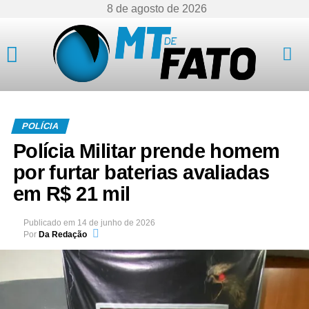
8 de agosto de 2026
Mato Grosso
POLÍCIA
Polícia Militar prende homem
por furtar baterias avaliadas
em R$ 21 mil
Publicado em
14 de junho de 2026
Por
Da Redação