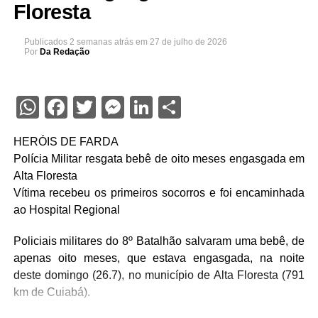
Floresta
Publicados
2 semanas atrás
em
27 de julho de 2026
Por
Da Redação
WhatsApp
Facebook
Twitter
Messenger
LinkedIn
Share
HERÓIS DE FARDA
Polícia Militar resgata bebê de oito meses engasgada em
Alta Floresta
Vítima recebeu os primeiros socorros e foi encaminhada
ao Hospital Regional
Policiais militares do 8º Batalhão salvaram uma bebê, de
apenas oito meses, que estava engasgada, na noite
deste domingo (26.7), no município de Alta Floresta (791
km de Cuiabá).