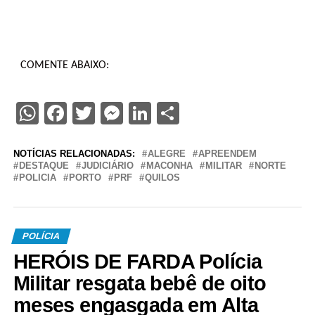
COMENTE ABAIXO:
WhatsApp
Facebook
Twitter
Messenger
LinkedIn
Share
NOTÍCIAS RELACIONADAS:
ALEGRE
APREENDEM
DESTAQUE
JUDICIÁRIO
MACONHA
MILITAR
NORTE
POLICIA
PORTO
PRF
QUILOS
POLÍCIA
HERÓIS DE FARDA Polícia
Militar resgata bebê de oito
meses engasgada em Alta