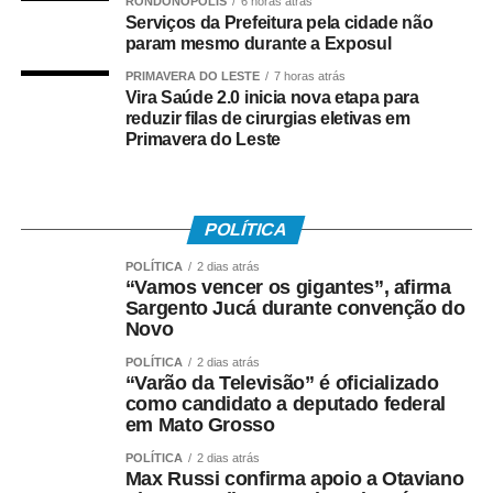
RONDONÓPOLIS
6 horas atrás
Serviços da Prefeitura pela cidade não
param mesmo durante a Exposul
PRIMAVERA DO LESTE
7 horas atrás
Vira Saúde 2.0 inicia nova etapa para
reduzir filas de cirurgias eletivas em
Primavera do Leste
POLÍTICA
POLÍTICA
2 dias atrás
“Vamos vencer os gigantes”, afirma
Sargento Jucá durante convenção do
Novo
POLÍTICA
2 dias atrás
“Varão da Televisão” é oficializado
como candidato a deputado federal
em Mato Grosso
POLÍTICA
2 dias atrás
Max Russi confirma apoio a Otaviano