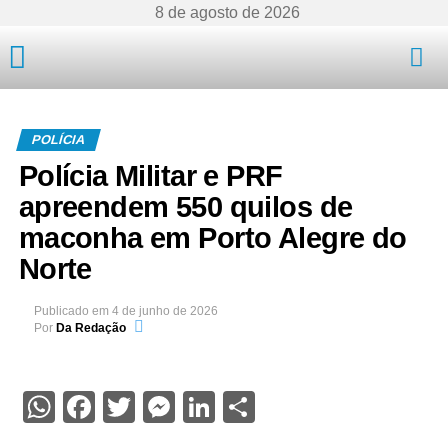
8 de agosto de 2026
Mato Grosso
POLÍCIA
Polícia Militar e PRF
apreendem 550 quilos de
maconha em Porto Alegre do
Norte
Publicado em
4 de junho de 2026
Por
Da Redação
WhatsApp
Facebook
Twitter
Messenger
LinkedIn
Share