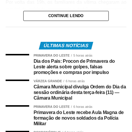
Por volta das 19h, os familiares da vítima chegaram ao
quartel da unidade carregando a bebê, que apresentava
CONTINUE LENDO
um quadro de obstrução das vias aéreas com leite
materno. Diante da urgência, a equipe policial realizou
imediatamente as manobras de desobstrução,
conseguindo restabelecer a respiração da vítima.
ÚLTIMAS NOTÍCIAS
Após o atendimento inicial, o bebê foi levado ao Hospital
PRIMAVERA DO LESTE
5 horas atrás
Regional, acompanhado da mãe, onde permaneceu sob
Dia dos Pais: Procon de Primavera do
os cuidados da equipe médica. A bebê foi atendida pela
Leste alerta sobre golpes, falsas
pediatra de plantão, que deu continuidade às avaliações
promoções e compras por impulso
e aos procedimentos necessários.
VÁRZEA GRANDE
6 horas atrás
Câmara Municipal divulga Ordem do Dia da
COMENTE ABAIXO:
sessão ordinária desta terça-feira (11) —
Câmara Municipal
PRIMAVERA DO LESTE
6 horas atrás
WhatsApp
Facebook
Twitter
Messenger
LinkedIn
Share
Primavera do Leste recebe Aula Magna de
formação de novos soldados da Polícia
Militar