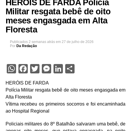
HERÓIS DE FARDA Polícia
Militar resgata bebê de oito
meses engasgada em Alta
Floresta
Publicados
2 semanas atrás
em
27 de julho de 2026
Por
Da Redação
WhatsApp
Facebook
Twitter
Messenger
LinkedIn
Share
HERÓIS DE FARDA
Polícia Militar resgata bebê de oito meses engasgada em
Alta Floresta
Vítima recebeu os primeiros socorros e foi encaminhada
ao Hospital Regional
Policiais militares do 8º Batalhão salvaram uma bebê, de
apenas oito meses, que estava engasgada, na noite