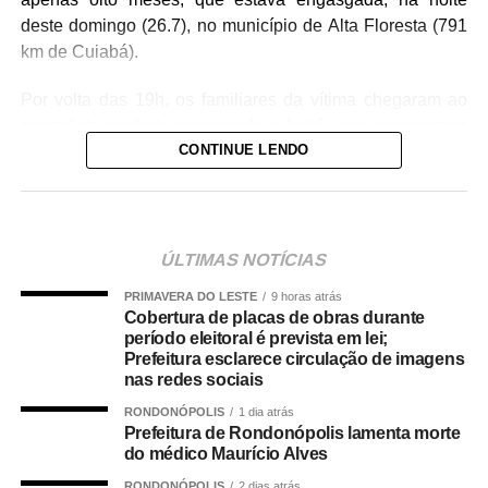
deste domingo (26.7), no município de Alta Floresta (791
km de Cuiabá).
Por volta das 19h, os familiares da vítima chegaram ao
quartel da unidade carregando a bebê, que apresentava
CONTINUE LENDO
um quadro de obstrução das vias aéreas com leite
materno. Diante da urgência, a equipe policial realizou
imediatamente as manobras de desobstrução,
conseguindo restabelecer a respiração da vítima.
ÚLTIMAS NOTÍCIAS
Após o atendimento inicial, o bebê foi levado ao Hospital
PRIMAVERA DO LESTE
9 horas atrás
Regional, acompanhado da mãe, onde permaneceu sob
Cobertura de placas de obras durante
os cuidados da equipe médica. A bebê foi atendida pela
período eleitoral é prevista em lei;
pediatra de plantão, que deu continuidade às avaliações
Prefeitura esclarece circulação de imagens
nas redes sociais
e aos procedimentos necessários.
RONDONÓPOLIS
1 dia atrás
COMENTE ABAIXO:
Prefeitura de Rondonópolis lamenta morte
do médico Maurício Alves
RONDONÓPOLIS
2 dias atrás