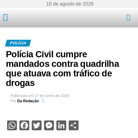
10 de agosto de 2026
Mato Grosso
POLÍCIA
Polícia Civil cumpre
mandados contra quadrilha
que atuava com tráfico de
drogas
Publicado em
17 de junho de 2026
Por
Da Redação
WhatsApp
Facebook
Twitter
Messenger
LinkedIn
Share