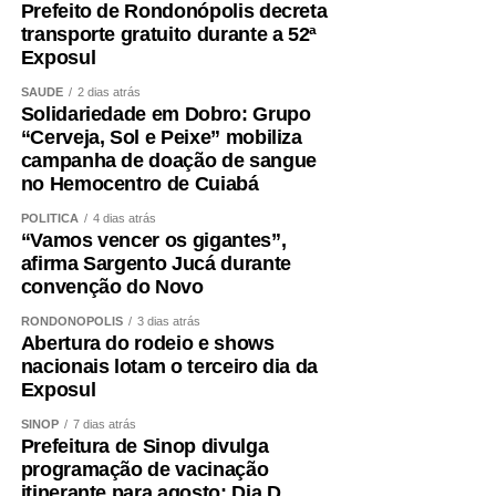
Prefeito de Rondonópolis decreta
transporte gratuito durante a 52ª
Exposul
SAÚDE
2 dias atrás
Solidariedade em Dobro: Grupo
“Cerveja, Sol e Peixe” mobiliza
campanha de doação de sangue
no Hemocentro de Cuiabá
POLÍTICA
4 dias atrás
“Vamos vencer os gigantes”,
afirma Sargento Jucá durante
convenção do Novo
RONDONÓPOLIS
3 dias atrás
Abertura do rodeio e shows
nacionais lotam o terceiro dia da
Exposul
SINOP
7 dias atrás
Prefeitura de Sinop divulga
programação de vacinação
itinerante para agosto; Dia D