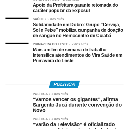
WhatsApp
Facebook
Twitter
Messenger
LinkedIn
Share
Apoio da Prefeitura garante retomada do
caráter popular da Exposul
SAÚDE
2 dias atrás
Solidariedade em Dobro: Grupo “Cerveja,
Sol e Peixe” mobiliza campanha de doação
de sangue no Hemocentro de Cuiabá
PRIMAVERA DO LESTE
2 dias atrás
Mais um fim de semana de trabalho
intensifica atendimentos do Vira Saúde em
Primavera do Leste
POLÍTICA
POLÍTICA
4 dias atrás
“Vamos vencer os gigantes”, afirma
Sargento Jucá durante convenção do
Novo
POLÍTICA
4 dias atrás
“Varão da Televisão” é oficializado