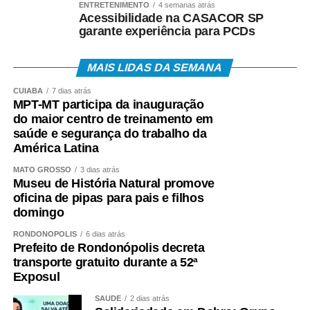
ENTRETENIMENTO
4 semanas atrás
Acessibilidade na CASACOR SP
garante experiência para PCDs
MAIS LIDAS DA SEMANA
CUIABÁ
7 dias atrás
MPT-MT participa da inauguração
do maior centro de treinamento em
saúde e segurança do trabalho da
América Latina
MATO GROSSO
3 dias atrás
Museu de História Natural promove
oficina de pipas para pais e filhos
domingo
RONDONÓPOLIS
6 dias atrás
Prefeito de Rondonópolis decreta
transporte gratuito durante a 52ª
Exposul
SAÚDE
2 dias atrás