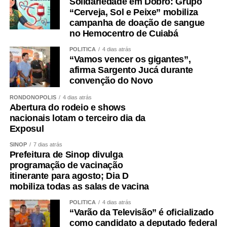
Solidariedade em Dobro: Grupo
“Cerveja, Sol e Peixe” mobiliza
campanha de doação de sangue
no Hemocentro de Cuiabá
POLÍTICA
4 dias atrás
“Vamos vencer os gigantes”,
afirma Sargento Jucá durante
convenção do Novo
RONDONÓPOLIS
4 dias atrás
Abertura do rodeio e shows
nacionais lotam o terceiro dia da
Exposul
SINOP
7 dias atrás
Prefeitura de Sinop divulga
programação de vacinação
itinerante para agosto; Dia D
mobiliza todas as salas de vacina
POLÍTICA
4 dias atrás
“Varão da Televisão” é oficializado
como candidato a deputado federal