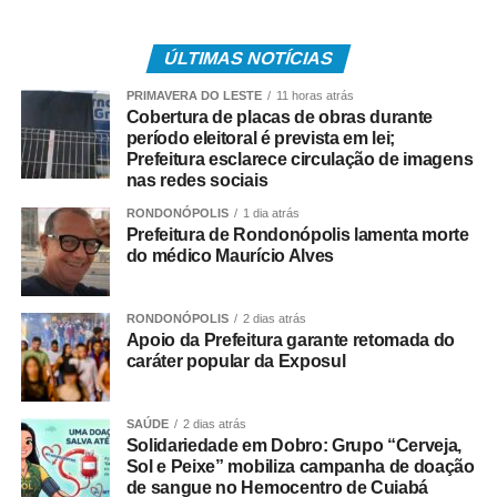
fiscalização e educação ambiental.
No curso, os participantes aprofundaram conhecimentos
ÚLTIMAS NOTÍCIAS
sobre a Lei Complementar nº 140/2011, que define a
PRIMAVERA DO LESTE
11 horas atrás
cooperação entre União, estados e municípios nas ações
Cobertura de placas de obras durante
administrativas ambientais, além das diretrizes
período eleitoral é prevista em lei;
Prefeitura esclarece circulação de imagens
estabelecidas pela Resolução nº 74/2025 do Conselho
nas redes sociais
Estadual do Meio Ambiente (Consema-MT), que
regulamenta a descentralização da gestão ambiental em
RONDONÓPOLIS
1 dia atrás
Prefeitura de Rondonópolis lamenta morte
Mato Grosso.
do médico Maurício Alves
A qualificação também abordou procedimentos técnicos,
atualização da legislação ambiental e padronização das
RONDONÓPOLIS
2 dias atrás
Apoio da Prefeitura garante retomada do
atividades desenvolvidas pelos municípios.
caráter popular da Exposul
SAÚDE
2 dias atrás
Solidariedade em Dobro: Grupo “Cerveja,
Sol e Peixe” mobiliza campanha de doação
COMENTE ABAIXO:
de sangue no Hemocentro de Cuiabá