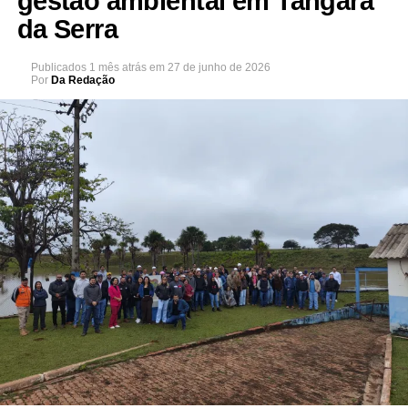
gestão ambiental em Tangará
da Serra
Publicados
1 mês atrás
em
27 de junho de 2026
Por
Da Redação