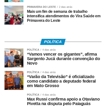
PRIMAVERA DO LESTE
2 dias atrás
WhatsApp
Facebook
Twitter
Messenger
LinkedIn
Share
Mais um fim de semana de trabalho
intensifica atendimentos do Vira Saúde em
Primavera do Leste
POLÍTICA
POLÍTICA
4 dias atrás
“Vamos vencer os gigantes”, afirma
Sargento Jucá durante convenção do
Novo
POLÍTICA
4 dias atrás
“Varão da Televisão” é oficializado
como candidato a deputado federal
em Mato Grosso
POLÍTICA
4 dias atrás
Max Russi confirma apoio a Otaviano
Pivetta na disputa pelo Paiaguás