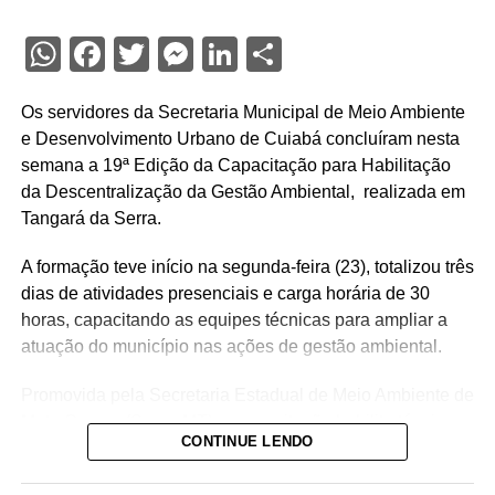
WhatsApp
Facebook
Twitter
Messenger
LinkedIn
Share
Os servidores da Secretaria Municipal de Meio Ambiente
e Desenvolvimento Urbano de Cuiabá concluíram nesta
semana a 19ª Edição da Capacitação para Habilitação
da Descentralização da Gestão Ambiental, realizada em
Tangará da Serra.
A formação teve início na segunda-feira (23), totalizou três
dias de atividades presenciais e carga horária de 30
horas, capacitando as equipes técnicas para ampliar a
atuação do município nas ações de gestão ambiental.
Promovida pela Secretaria Estadual de Meio Ambiente de
Mato Grosso (Sema-MT), a capacitação habilita técnicos
CONTINUE LENDO
municipais para o desenvolvimento de atividades
relacionadas ao licenciamento ambiental, monitoramento,