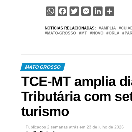
WhatsApp
Facebook
Twitter
Messenge
Linked
Sha
NOTÍCIAS RELACIONADAS:
AMPLIA
CUIA
MATO-GROSSO
MT
NOVO
ORLA
PA
MATO GROSSO
TCE-MT amplia di
Tributária com se
turismo
Publicados
2 semanas atrás
em
23 de julho de 2026