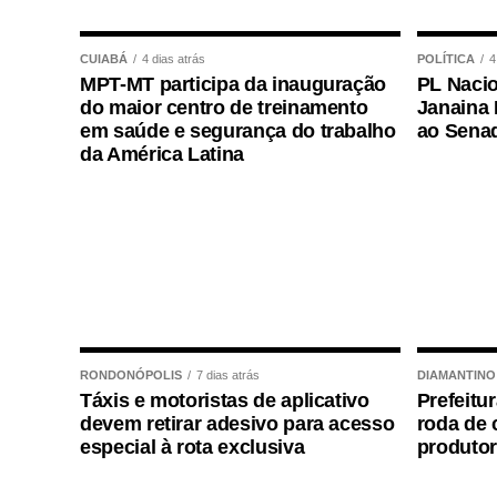
distribuir esse desenvolvimento e a Refo
para alcançar esse objetivo.”
CUIABÁ
4 dias atrás
POLÍTICA
4
MPT-MT participa da inauguração
PL Nacio
O presidente do Conselho Empresarial
do maior centro de treinamento
Janaina 
(Cetur), Jaime Okamura, anfitrião do e
em saúde e segurança do trabalho
ao Sena
da América Latina
integração entre os segmentos da cad
diretamente de setores como transpor
Qualquer alteração nos custos dessas at
estados disputarão turistas, investimen
desenvolver novos produtos turísticos e fo
Durante o painel, os consultores da Cops
“Reforma Tributária: impactos e desafios 
RONDONÓPOLIS
7 dias atrás
DIAMANTINO
Táxis e motoristas de aplicativo
Prefeitu
Especialista em Direito Empresarial 
devem retirar adesivo para acesso
roda de 
determinação do presidente do TCE-MT, c
especial à rota exclusiva
produtor
atuação orientativa para apoiar o esta