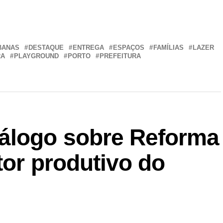
r
In
re
BANAS
DESTAQUE
ENTREGA
ESPAÇOS
FAMÍLIAS
LAZER
RA
PLAYGROUND
PORTO
PREFEITURA
álogo sobre Reforma
tor produtivo do