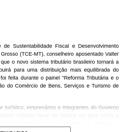
de Sustentabilidade Fiscal e Desenvolvimento
 Grosso (TCE-MT), conselheiro aposentado Valter
 que o novo sistema tributário brasileiro tornará a
buirá para uma distribuição mais equilibrada do
oi feita durante o painel “Reforma Tributária e o
ção do Comércio de Bens, Serviços e Turismo de
r turístico, empresários e integrantes do Governo
maior reforma fiscal da história do país sobre a
o. A iniciativa integra a estratégia do presidente
 de ampliar o diálogo com diferentes setores da