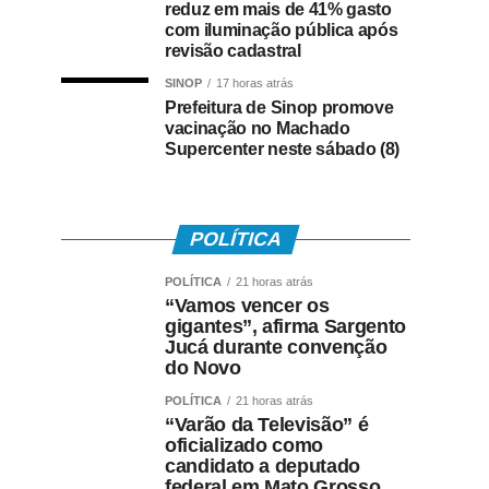
reduz em mais de 41% gasto
com iluminação pública após
revisão cadastral
SINOP
17 horas atrás
Prefeitura de Sinop promove
vacinação no Machado
Supercenter neste sábado (8)
POLÍTICA
POLÍTICA
21 horas atrás
“Vamos vencer os
gigantes”, afirma Sargento
Jucá durante convenção
do Novo
POLÍTICA
21 horas atrás
“Varão da Televisão” é
oficializado como
candidato a deputado
federal em Mato Grosso