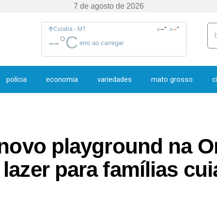
7 de agosto de 2026
Cuiabá - MT
--
°
--
°
∨
∧
--
°C
erro ao carregar
polícia
economia
variedades
mato grosso
c
 novo playground na Or
lazer para famílias cu