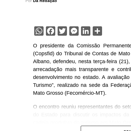
Por
Da Redação
WhatsApp
Facebook
Twitter
Messenger
LinkedIn
Share
O presidente da Comissão Permanente 
(Copsfid) do Tribunal de Contas de Mato
Albano, defendeu, nesta terça-feira (21),
arrecadação mais transparente e contri
desenvolvimento no estado. A avaliação f
Turismo”, realizado na sede da Federa
Mato Grosso (Fecomércio-MT).
O encontro reuniu representantes do seto
do Estado para discutir os impactos da 
cadeia produtiva do turismo em Mato Gross
do TCE-MT, conselheiro Sérgio Ricardo,