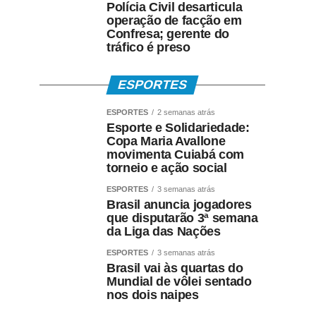
Polícia Civil desarticula
operação de facção em
Confresa; gerente do
tráfico é preso
ESPORTES
ESPORTES
2 semanas atrás
Esporte e Solidariedade:
Copa Maria Avallone
movimenta Cuiabá com
torneio e ação social
ESPORTES
3 semanas atrás
Brasil anuncia jogadores
que disputarão 3ª semana
da Liga das Nações
ESPORTES
3 semanas atrás
Brasil vai às quartas do
Mundial de vôlei sentado
nos dois naipes