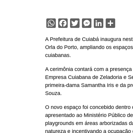
WhatsApp
Facebook
Twitter
Messenge
Linked
Sha
A Prefeitura de Cuiabá inaugura nesta
Orla do Porto, ampliando os espaços 
cuiabanas.
A cerimônia contará com a presença do
Empresa Cuiabana de Zeladoria e Ser
primeira-dama Samantha Iris e da pro
Souza.
O novo espaço foi concebido dentro d
apresentado ao Ministério Público d
playgrounds em áreas arborizadas da
natureza e incentivando a ocupação 