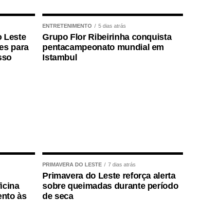
ENTRETENIMENTO
5 dias atrás
o Leste
Grupo Flor Ribeirinha conquista
ões para
pentacampeonato mundial em
sso
Istambul
PRIMAVERA DO LESTE
7 dias atrás
Primavera do Leste reforça alerta
icina
sobre queimadas durante período
ento às
de seca