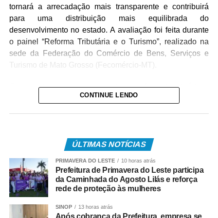
tornará a arrecadação mais transparente e contribuirá
para uma distribuição mais equilibrada do
desenvolvimento no estado. A avaliação foi feita durante
o painel “Reforma Tributária e o Turismo”, realizado na
sede da Federação do Comércio de Bens, Serviços e
Turismo de Mato Grosso (Fecomércio-MT).
O encontro reuniu representantes do setor turístico,
CONTINUE LENDO
empresários e integrantes do Governo do Estado para
discutir os impactos da maior reforma fiscal da história do
país sobre a cadeia produtiva do turismo em Mato
Grosso. A iniciativa integra a estratégia do presidente do
ÚLTIMAS NOTÍCIAS
TCE-MT, conselheiro Sérgio Ricardo, de ampliar o
diálogo com diferentes setores da sociedade e orientar
PRIMAVERA DO LESTE
10 horas atrás
gestores públicos e o setor produtivo sobre os efeitos da
Prefeitura de Primavera do Leste participa
da Caminhada do Agosto Lilás e reforça
Reforma Tributária e seus reflexos no desenvolvimento
rede de proteção às mulheres
econômico do estado.
SINOP
13 horas atrás
Para Albano, o novo modelo representa um avanço na
Após cobrança da Prefeitura, empresa se