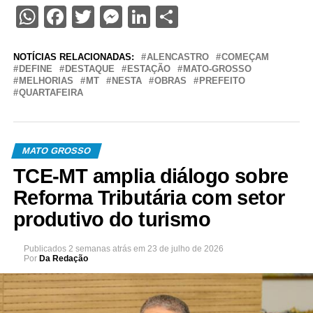
WhatsApp
Facebook
Twitter
Messenger
LinkedIn
Share
NOTÍCIAS RELACIONADAS:
ALENCASTRO
COMEÇAM
DEFINE
DESTAQUE
ESTAÇÃO
MATO-GROSSO
MELHORIAS
MT
NESTA
OBRAS
PREFEITO
QUARTAFEIRA
MATO GROSSO
TCE-MT amplia diálogo sobre
Reforma Tributária com setor
produtivo do turismo
Publicados
2 semanas atrás
em
23 de julho de 2026
Por
Da Redação