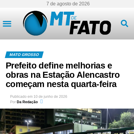
7 de agosto de 2026
Mato Grosso
MATO GROSSO
Prefeito define melhorias e
obras na Estação Alencastro
começam nesta quarta-feira
Publicado em
10 de junho de 2026
Por
Da Redação