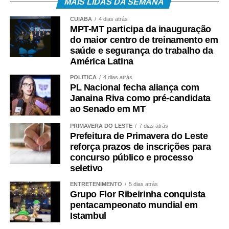
MAIS LIDAS DA SEMANA
TCE/MT, Joel Bino, do presidente da Fecomércio, Tião da
Zaeli, da Deputada Estadual Janaína Riva, do secretário-
CUIABÁ
4 dias atrás
MPT-MT participa da inauguração
adjunto de Turismo do Estado, Luis Carlos Nigro, e do
do maior centro de treinamento em
Prefeito de Diamantino, Chico Mendes.
saúde e segurança do trabalho da
América Latina
COMENTE ABAIXO:
POLÍTICA
4 dias atrás
PL Nacional fecha aliança com
WhatsApp
Facebook
Twitter
Messenger
LinkedIn
Share
Janaina Riva como pré-candidata
ao Senado em MT
PRIMAVERA DO LESTE
7 dias atrás
Prefeitura de Primavera do Leste
reforça prazos de inscrições para
concurso público e processo
seletivo
ENTRETENIMENTO
5 dias atrás
Grupo Flor Ribeirinha conquista
pentacampeonato mundial em
Istambul