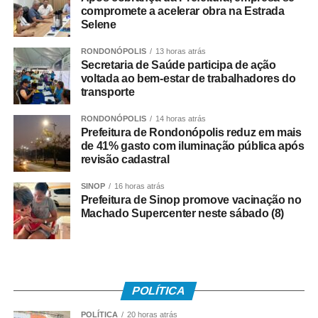
transparência do sistema tributário e na promoção de um
compromete a acelerar obra na Estrada
Selene
ambiente econômico mais justo. “Passamos a ter um
sistema tributário transparente, verdadeiro, em que quem
RONDONÓPOLIS
13 horas atrás
age corretamente paga e quem agia de forma incorreta
Secretaria de Saúde participa de ação
também terá que pagar. Isso, na minha avaliação,
voltada ao bem-estar de trabalhadores do
transporte
democratiza o ambiente econômico.”
RONDONÓPOLIS
14 horas atrás
O presidente da Copsfid também ressaltou o papel
Prefeitura de Rondonópolis reduz em mais
orientativo do Tribunal de Contas durante o período de
de 41% gasto com iluminação pública após
revisão cadastral
transição. “Nossa atuação tem sido voltada,
principalmente, às prefeituras e aos seus órgãos de
SINOP
16 horas atrás
desenvolvimento econômico. Temos procurado mostrar
Prefeitura de Sinop promove vacinação no
que a Reforma Tributária apresenta mais pontos positivos
Machado Supercenter neste sábado (8)
do que negativos.”
Segundo ele, o novo modelo também pode contribuir
para reduzir desigualdades regionais e ampliar
POLÍTICA
oportunidades de crescimento. “Mato Grosso possui uma
riqueza amplamente reconhecida, mas que ainda está
POLÍTICA
20 horas atrás