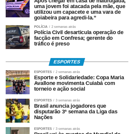
Após chegar em casa de madrugada,
impactos e desafios nos municípios com potencial
uma jovem foi atacada pela mãe, que
turístico do estado”.
utilizou um capacete e uma vara de
goiabeira para agredi-la.”
Especialista em Direito Empresarial e Processual, Ilson
POLÍCIA
2 semanas atrás
Sanches explicou que, por determinação do presidente
Polícia Civil desarticula operação de
facção em Confresa; gerente do
do TCE-MT, conselheiro Sérgio Ricardo, o Tribunal
tráfico é preso
ampliou sua atuação orientativa para apoiar o estado e os
municípios na adaptação ao novo sistema tributário.
ESPORTES
“Na Comissão, desenvolvemos um trabalho de
ESPORTES
2 semanas atrás
orientação, oferecendo estudos, diagnósticos e subsídios
Esporte e Solidariedade: Copa Maria
para o aperfeiçoamento das políticas públicas. Nosso
Avallone movimenta Cuiabá com
objetivo é ampliar o conhecimento sobre a Reforma
torneio e ação social
Tributária e mostrar as potencialidades dos municípios
ESPORTES
3 semanas atrás
para se adaptarem ao novo modelo, cuja transição
Brasil anuncia jogadores que
ocorrerá até 2033”, salientou.
disputarão 3ª semana da Liga das
Nações
Já o consultor organizacional e especialista em gestão,
ESPORTES
3 semanas atrás
Coltri Junior, destacou que a reforma cria oportunidades