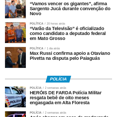
“Vamos vencer os gigantes”, afirma
concentrada nas mãos de poucos. O grande desafio é
Sargento Jucá durante convenção do
distribuir esse desenvolvimento e a Reforma Tributária
Novo
pode ser um importante instrumento para alcançar esse
objetivo.”
POLÍTICA
20 horas atrás
“Varão da Televisão” é oficializado
como candidato a deputado federal
O presidente do Conselho Empresarial de Turismo e
em Mato Grosso
Hospitalidade da Fecomércio-MT (Cetur), Jaime
Okamura, anfitrião do evento, destacou que as mudanças
POLÍTICA
1 dia atrás
exigirão maior integração entre os segmentos da cadeia
Max Russi confirma apoio a Otaviano
Pivetta na disputa pelo Paiaguás
produtiva do turismo. “O turismo depende diretamente de
setores como transporte aéreo, hospedagem,
alimentação e bebidas. Qualquer alteração nos custos
dessas atividades impactará diretamente o setor. Todos
POLÍCIA
os estados disputarão turistas, investimentos e eventos.
POLÍCIA
2 semanas atrás
Por isso, precisamos nos preparar, desenvolver novos
HERÓIS DE FARDA Polícia Militar
produtos turísticos e fortalecer nossos destinos.”
resgata bebê de oito meses
engasgada em Alta Floresta
Durante o painel, os consultores da Copsfid Coltri Junior
POLÍCIA
2 semanas atrás
e Ilson Sanches abordaram o tema “Reforma Tributária: