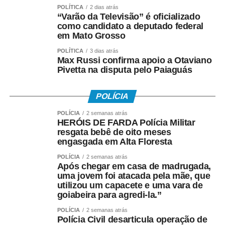
mantém um ateliê especializado, participa de eventos,
POLÍTICA
2 dias atrás
festivais e campeonatos e ministra oficinas em diversas
“Varão da Televisão” é oficializado
cidades de Mato Grosso e de outros Estados.
como candidato a deputado federal
em Mato Grosso
O trabalho social também nasceu dessa trajetória. Ao
POLÍTICA
3 dias atrás
perceber o interesse das crianças que viviam nas
Max Russi confirma apoio a Otaviano
Pivetta na disputa pelo Paiaguás
periferias de Cuiabá, Gringo passou a realizar oficinas
gratuitas em bairros populares e projetos sociais,
ensinando não apenas a construir pipas, mas também
POLÍCIA
valores como respeito, disciplina, convivência e
POLÍCIA
2 semanas atrás
responsabilidade. Muitas dessas crianças encontraram
HERÓIS DE FARDA Polícia Militar
na atividade uma alternativa de lazer saudável e alguns
resgata bebê de oito meses
engasgada em Alta Floresta
jovens passaram, inclusive, a produzir pipas para
complementar a renda familiar.
POLÍCIA
2 semanas atrás
Após chegar em casa de madrugada,
uma jovem foi atacada pela mãe, que
Formado em Educação Física, estudante de Psicologia e
utilizou um capacete e uma vara de
reconhecido com o título de Comendador pelo trabalho
goiabeira para agredi-la.”
desenvolvido em comunidades, ele transformou a pipa
POLÍCIA
2 semanas atrás
em uma ferramenta pedagógica. Em suas oficinas, utiliza
Polícia Civil desarticula operação de