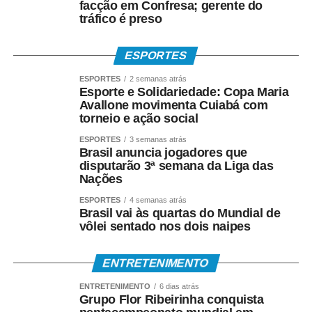
a atividade para ensinar conteúdos de História,
facção em Confresa; gerente do
Geografia, Matemática, Física, Arte e Educação Física,
tráfico é preso
além de promover reflexões sobre bullying, preconceito,
cidadania e inclusão social.
ESPORTES
ESPORTES
2 semanas atrás
“A pipa mudou a minha vida. Foi meu brinquedo, meu
Esporte e Solidariedade: Copa Maria
lazer e também meu sustento. Hoje tenho a alegria de
Avallone movimenta Cuiabá com
devolver isso para outras crianças, mostrando que elas
torneio e ação social
podem aprender, sonhar e construir oportunidades por
ESPORTES
3 semanas atrás
meio de uma brincadeira tão simples e tão rica
Brasil anuncia jogadores que
culturalmente”, afirma o arte-educador que utiliza a rede
disputarão 3ª semana da Liga das
Nações
social @grincopipascuiaba, no Instagram.
ESPORTES
4 semanas atrás
*DA BRINCADEIRA AO ESPORTE*
Brasil vai às quartas do Mundial de
vôlei sentado nos dois naipes
Além de símbolo da infância brasileira, a pipa também
conquistou espaço como modalidade esportiva.
ENTRETENIMENTO
Atualmente existem campeonatos municipais, estaduais,
ENTRETENIMENTO
6 dias atrás
nacionais, sul-americanos e mundiais, reunindo atletas
Grupo Flor Ribeirinha conquista
em disputas que avaliam técnica, criatividade,