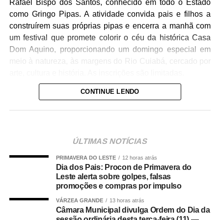
Rafael Bispo dos Santos, conhecido em todo o Estado
como Gringo Pipas. A atividade convida pais e filhos a
construírem suas próprias pipas e encerra a manhã com
um festival que promete colorir o céu da histórica Casa
Dom Aquino, proporcionando um domingo especial em
meio à natureza, às margens do Rio Cuiabá, cercado por
arte, cultura e história. As inscrições são limitadas.
CONTINUE LENDO
A oficina começa às 9h30 com uma conversa sobre a
origem da pipa, sua evolução ao longo da história e sua
influência em importantes invenções da humanidade. Em
seguida, os participantes aprendem técnicas de
ÚLTIMAS NOTÍCIAS
confecção, montagem e equilíbrio da pipa e, ao final,
participam de um festival para colocar as criações no ar.
PRIMAVERA DO LESTE
12 horas atrás
Durante toda a atividade haverá brincadeiras, interação e
Dia dos Pais: Procon de Primavera do
Leste alerta sobre golpes, falsas
sorteio de brindes.
promoções e compras por impulso
“Mais do que ensinar a fazer uma pipa, queremos
VÁRZEA GRANDE
13 horas atrás
Câmara Municipal divulga Ordem do Dia da
proporcionar um momento em família. Muitos pais
sessão ordinária desta terça-feira (11) —