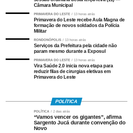
brincavam de pipa quando eram crianças e agora terão a
Câmara Municipal
oportunidade de reviver essa lembrança ao lado dos
PRIMAVERA DO LESTE
13 horas atrás
filhos. A oficina resgata essa tradição, fortalece os
Primavera do Leste recebe Aula Magna de
vínculos familiares e mostra que a pipa também é cultura,
formação de novos soldados da Polícia
educação e esporte”, destaca Gringo.
Militar
RONDONÓPOLIS
13 horas atrás
*O GRINGO DAS PIPAS*
Serviços da Prefeitura pela cidade não
param mesmo durante a Exposul
Da infância humilde ao trabalho que transformou vidas, a
PRIMAVERA DO LESTE
13 horas atrás
história de Gringo Pipas começou quando ele tinha
Vira Saúde 2.0 inicia nova etapa para
apenas quatro anos de idade. Fascinado pelas pipas,
reduzir filas de cirurgias eletivas em
Primavera do Leste
aprendeu cedo a confeccioná-las e, aos dez anos, já
produzia modelos para vender de porta em porta. O que
começou como uma brincadeira de infância logo se
tornou seu principal lazer e sua fonte de renda.
POLÍTICA
Foi com a venda de pipas que conseguiu comprar seus
POLÍTICA
2 dias atrás
“Vamos vencer os gigantes”, afirma
próprios materiais, aperfeiçoar técnicas e transformar uma
Sargento Jucá durante convenção do
paixão em profissão. Hoje, além da produção artesanal,
Novo