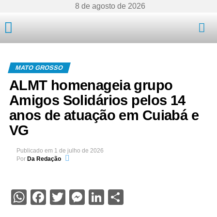
8 de agosto de 2026
Mato Grosso
MATO GROSSO
ALMT homenageia grupo
Amigos Solidários pelos 14
anos de atuação em Cuiabá e
VG
Publicado em
1 de julho de 2026
Por
Da Redação
WhatsApp
Facebook
Twitter
Messenger
LinkedIn
Share