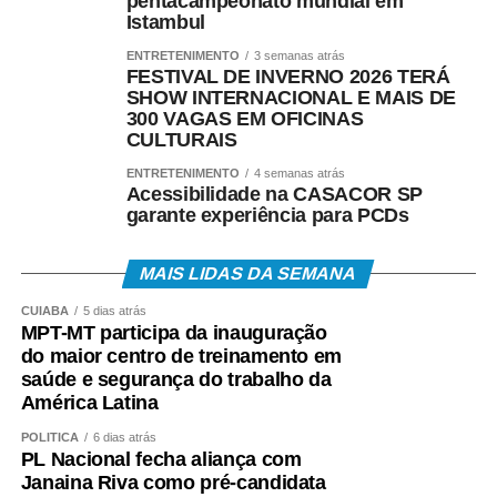
pentacampeonato mundial em
Istambul
estabilidade de voo e desempenho.
ENTRETENIMENTO
3 semanas atrás
Gringo é um dos principais incentivadores dessa
FESTIVAL DE INVERNO 2026 TERÁ
SHOW INTERNACIONAL E MAIS DE
modalidade em Mato Grosso. Presidente da Associação
300 VAGAS EM OFICINAS
Mato-Grossense de Pipeiros, ele organiza festivais,
CULTURAIS
competições e encontros que reúnem praticantes de
ENTRETENIMENTO
4 semanas atrás
diferentes idades.
Acessibilidade na CASACOR SP
garante experiência para PCDs
Uma das maiores emoções de sua trajetória aconteceu
neste ano. Em 2016, sua filha, de apenas seis anos,
MAIS LIDAS DA SEMANA
conquistou o título de campeã mato-grossense de pipa,
reforçando que a paixão pela modalidade atravessa
CUIABÁ
5 dias atrás
MPT-MT participa da inauguração
gerações.
do maior centro de treinamento em
saúde e segurança do trabalho da
“Nossa luta agora é para que Mato Grosso tenha um
América Latina
Pipódromo. Queremos um espaço seguro onde crianças,
jovens e adultos possam praticar o esporte sem riscos,
POLÍTICA
6 dias atrás
PL Nacional fecha aliança com
longe da rede elétrica e do trânsito. Também será um
Janaina Riva como pré-candidata
local para campeonatos, oficinas, festivais e ações