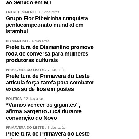
ao Senado em MT
educativas. Estados como São Paulo, Goiás, Espírito
Santo e Rio de Janeiro já contam com esses espaços e
ENTRETENIMENTO
6 dias atrás
Grupo Flor Ribeirinha conquista
conseguiram reduzir acidentes. Mato Grosso também
pentacampeonato mundial em
merece esse avanço”, defende.
Istambul
Segundo ele, o Pipódromo vai além da prática esportiva.
DIAMANTINO
6 dias atrás
Prefeitura de Diamantino promove
“Quando existe um espaço apropriado, conseguimos
roda de conversa para mulheres
orientar sobre segurança, combater o uso de linhas
produtoras culturais
perigosas, preservar essa tradição e fortalecer um esporte
PRIMAVERA DO LESTE
7 dias atrás
que cresce a cada ano. A pipa promove inclusão social,
Prefeitura de Primavera do Leste
gera renda para muitas famílias e aproxima pais e filhos
articula força-tarefa para combater
por meio de uma atividade saudável.”
excesso de fios em postes
*PROGRAMAÇÃO NO MUSEU*
POLÍTICA
2 dias atrás
“Vamos vencer os gigantes”,
afirma Sargento Jucá durante
O Museu oferece programação completa para toda a
convenção do Novo
família. Além da oficina, quem visitar o Museu poderá
aproveitar a Feira Permanente, realizada das 9h às 17h,
PRIMAVERA DO LESTE
6 dias atrás
Prefeitura de Primavera do Leste
com entrada gratuita. O espaço reúne gastronomia