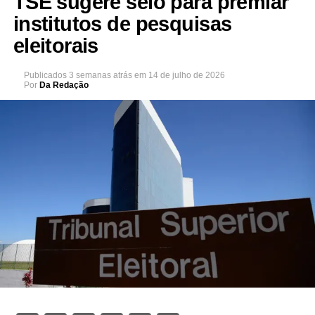
TSE sugere selo para premiar
institutos de pesquisas
eleitorais
Publicados
3 semanas atrás
em
14 de julho de 2026
Por
Da Redação