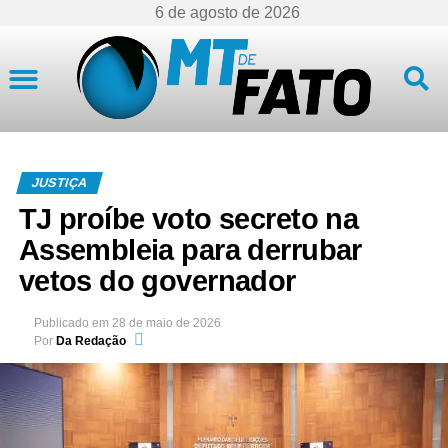
6 de agosto de 2026
Mato Grosso
JUSTIÇA
TJ proíbe voto secreto na
Assembleia para derrubar
vetos do governador
Publicado em
28 de maio de 2026
Por
Da Redação