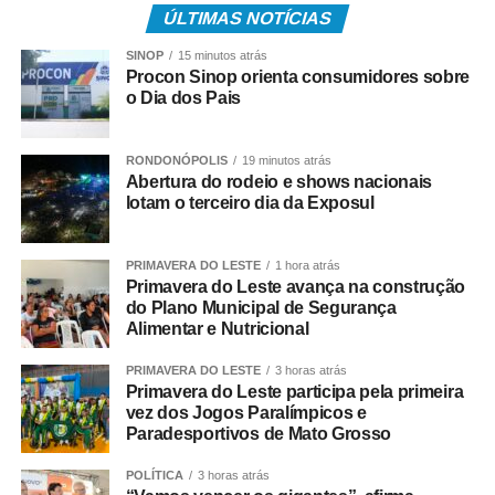
ÚLTIMAS NOTÍCIAS
“Trata-se de um
SINOP
15 minutos atrás
Procon Sinop orienta consumidores sobre
mecanismo que visa à
o Dia dos Pais
valorização das boas
práticas e ao
RONDONÓPOLIS
19 minutos atrás
Abertura do rodeio e shows nacionais
permanente
lotam o terceiro dia da Exposul
aperfeiçoamento
técnico das pesquisas
PRIMAVERA DO LESTE
1 hora atrás
Primavera do Leste avança na construção
eleitorais, por meio do
do Plano Municipal de Segurança
Alimentar e Nutricional
reconhecimento
PRIMAVERA DO LESTE
3 horas atrás
público às empresas
Primavera do Leste participa pela primeira
que demonstrarem
vez dos Jogos Paralímpicos e
Paradesportivos de Mato Grosso
elevada acurácia em
POLÍTICA
3 horas atrás