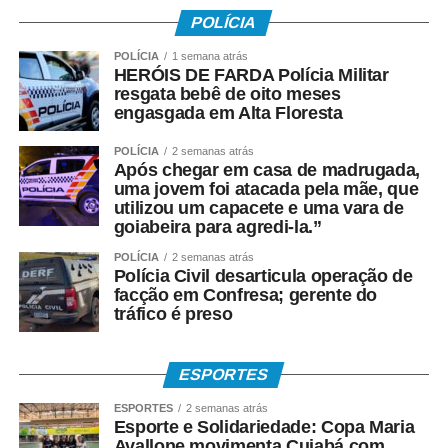
mudam de opinião,
POLÍCIA
deixam de votar ou
POLÍCIA
1 semana atrás
HERÓIS DE FARDA Polícia Militar
alteram seu
resgata bebê de oito meses
engasgada em Alta Floresta
comportamento. Exigir
que uma pesquisa
POLÍCIA
2 semanas atrás
Após chegar em casa de madrugada,
acerte o resultado é
uma jovem foi atacada pela mãe, que
utilizou um capacete e uma vara de
confundir ciência com
goiabeira para agredi-la.”
bola de cristal”, afirmou
POLÍCIA
2 semanas atrás
Polícia Civil desarticula operação de
a entidade.
facção em Confresa; gerente do
tráfico é preso
A ABEP também demostrou preocupação com a intenção
ESPORTES
da Justiça Eleitoral de “assumir o papel de árbitro” da
qualidade das pesquisas.
ESPORTES
2 semanas atrás
Esporte e Solidariedade: Copa Maria
“Entendemos que iniciativas dessa natureza precisam ser
Avallone movimenta Cuiabá com