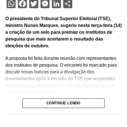
WhatsApp
Facebook
Twitter
Messenger
LinkedIn
Share
O presidente do Tribunal Superior Eleitoral (TSE),
ministro Nunes Marques, sugeriu nesta terça-feira (14)
a criação de um selo para premiar os institutos de
pesquisa que mais acertarem o resultado das
eleições de outubro.
A proposta foi feita durante reunião com representantes
dos institutos de pesquisa. O encontro foi marcado para
discutir novas balizas para a divulgação dos
levantamentos após a decisão do TSE que suspendeu
uma pesquisa de intenção de voto da AtlasIntel para a
presidência da República.
CONTINUE LENDO
No entendimento de Nunes Marques, o Selo Acurácia
Eleitoral pretende reconhecer o trabalho dos
institutos com “maior grau de aderência aos
resultados oficiais”.