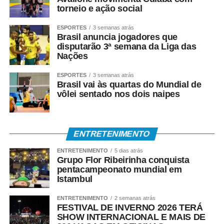
torneio e ação social
construídas em diálogo com a comunidade científica e
com os institutos de pesquisa, para que não acabem
ESPORTES
3 semanas atrás
estimulando práticas oportunistas e desvalorizando o
Brasil anuncia jogadores que
disputarão 3ª semana da Liga das
rigor metodológico que deve orientar toda pesquisa
Nações
séria”, completou.
ESPORTES
3 semanas atrás
Brasil vai às quartas do Mundial de
vôlei sentado nos dois naipes
COMENTE ABAIXO:
ENTRETENIMENTO
WhatsApp
Facebook
Twitter
Messenger
LinkedIn
Share
ENTRETENIMENTO
5 dias atrás
Grupo Flor Ribeirinha conquista
pentacampeonato mundial em
Istambul
ENTRETENIMENTO
2 semanas atrás
FESTIVAL DE INVERNO 2026 TERÁ
SHOW INTERNACIONAL E MAIS DE