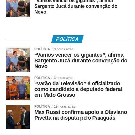
seus resultados”,
“Vamos vencer os gigantes”, afirma
Sargento Jucá durante convenção do
justificou o ministro.
Novo
Após o anúncio do presidente, o TSE abriu prazo para
receber, até a próxima sexta-feira (17), sugestões para a
POLÍTICA
definição dos critérios para a escolha dos vencedores do
selo.
POLÍTICA
3 horas atrás
“Vamos vencer os gigantes”, afirma
Sargento Jucá durante convenção do
Outro lado
Novo
Em nota, a Associação Brasileira de Empresas de
POLÍTICA
3 horas atrás
“Varão da Televisão” é oficializado
Pesquisa (ABEP) criticou a proposta e ressaltou que
como candidato a deputado federal
as pesquisas medem a intenção de voto no momento
em Mato Grosso
em que são realizadas e não são “previsões nem
promessas de resultado”.
POLÍTICA
19 horas atrás
Max Russi confirma apoio a Otaviano
Pivetta na disputa pelo Paiaguás
“Entre a entrevista e a
votação, eleitores