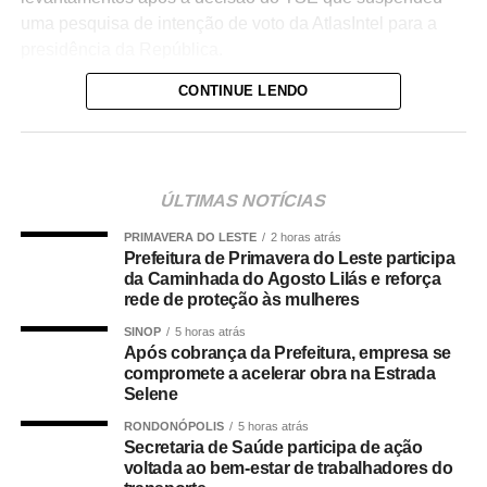
uma pesquisa de intenção de voto da AtlasIntel para a
presidência da República.
CONTINUE LENDO
No entendimento de Nunes Marques, o Selo Acurácia
Eleitoral pretende reconhecer o trabalho dos
institutos com “maior grau de aderência aos
resultados oficiais”.
ÚLTIMAS NOTÍCIAS
“Trata-se de um
PRIMAVERA DO LESTE
2 horas atrás
Prefeitura de Primavera do Leste participa
mecanismo que visa à
da Caminhada do Agosto Lilás e reforça
rede de proteção às mulheres
valorização das boas
SINOP
5 horas atrás
práticas e ao
Após cobrança da Prefeitura, empresa se
permanente
compromete a acelerar obra na Estrada
Selene
aperfeiçoamento
RONDONÓPOLIS
5 horas atrás
técnico das pesquisas
Secretaria de Saúde participa de ação
voltada ao bem-estar de trabalhadores do