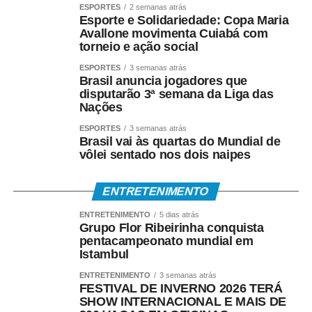
a entidade.
ESPORTES
2 semanas atrás
Esporte e Solidariedade: Copa Maria
Avallone movimenta Cuiabá com
torneio e ação social
A ABEP também demostrou preocupação com a intenção
da Justiça Eleitoral de “assumir o papel de árbitro” da
ESPORTES
3 semanas atrás
Brasil anuncia jogadores que
qualidade das pesquisas.
disputarão 3ª semana da Liga das
Nações
“Entendemos que iniciativas dessa natureza precisam ser
ESPORTES
3 semanas atrás
construídas em diálogo com a comunidade científica e
Brasil vai às quartas do Mundial de
com os institutos de pesquisa, para que não acabem
vôlei sentado nos dois naipes
estimulando práticas oportunistas e desvalorizando o
rigor metodológico que deve orientar toda pesquisa
ENTRETENIMENTO
séria”, completou.
ENTRETENIMENTO
5 dias atrás
Grupo Flor Ribeirinha conquista
pentacampeonato mundial em
Istambul
ENTRETENIMENTO
3 semanas atrás
COMENTE ABAIXO:
FESTIVAL DE INVERNO 2026 TERÁ
SHOW INTERNACIONAL E MAIS DE