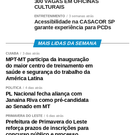
300 VAGAS EM OFICINAS
WhatsApp
Facebook
Twitter
Messenger
LinkedIn
Share
CULTURAIS
ENTRETENIMENTO
3 semanas atrás
Acessibilidade na CASACOR SP
garante experiência para PCDs
MAIS LIDAS DA SEMANA
CUIABÁ
3 dias atrás
MPT-MT participa da inauguração
do maior centro de treinamento em
saúde e segurança do trabalho da
América Latina
POLÍTICA
4 dias atrás
PL Nacional fecha aliança com
Janaina Riva como pré-candidata
ao Senado em MT
PRIMAVERA DO LESTE
6 dias atrás
Prefeitura de Primavera do Leste
reforça prazos de inscrições para
concurso público e processo