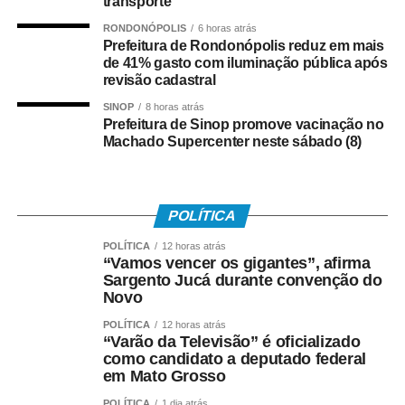
eleitorais, por meio do
transporte
reconhecimento
RONDONÓPOLIS
6 horas atrás
Prefeitura de Rondonópolis reduz em mais
público às empresas
de 41% gasto com iluminação pública após
revisão cadastral
que demonstrarem
SINOP
8 horas atrás
elevada acurácia em
Prefeitura de Sinop promove vacinação no
Machado Supercenter neste sábado (8)
seus resultados”,
justificou o ministro.
POLÍTICA
Após o anúncio do presidente, o TSE abriu prazo para
POLÍTICA
12 horas atrás
receber, até a próxima sexta-feira (17), sugestões para a
“Vamos vencer os gigantes”, afirma
definição dos critérios para a escolha dos vencedores do
Sargento Jucá durante convenção do
Novo
selo.
POLÍTICA
12 horas atrás
Outro lado
“Varão da Televisão” é oficializado
como candidato a deputado federal
em Mato Grosso
Em nota, a Associação Brasileira de Empresas de
POLÍTICA
1 dia atrás