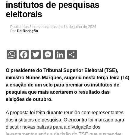
institutos de pesquisas
eleitorais
Publicados
3 semanas atrás
em
14 de julho de 2026
Por
Da Redação
WhatsApp
Facebook
Twitter
Messenger
LinkedIn
Share
O presidente do Tribunal Superior Eleitoral (TSE),
ministro Nunes Marques, sugeriu nesta terça-feira (14)
a criação de um selo para premiar os institutos de
pesquisa que mais acertarem o resultado das
eleições de outubro.
A proposta foi feita durante reunião com representantes
dos institutos de pesquisa. O encontro foi marcado para
discutir novas balizas para a divulgação dos
levantamentos após a decisão do TSE que suspendeu