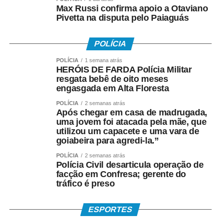
Pesquisa (ABEP) criticou a proposta e ressaltou que
Max Russi confirma apoio a Otaviano
as pesquisas medem a intenção de voto no momento
Pivetta na disputa pelo Paiaguás
em que são realizadas e não são “previsões nem
promessas de resultado”.
POLÍCIA
“Entre a entrevista e a
POLÍCIA
1 semana atrás
HERÓIS DE FARDA Polícia Militar
votação, eleitores
resgata bebê de oito meses
engasgada em Alta Floresta
mudam de opinião,
POLÍCIA
2 semanas atrás
deixam de votar ou
Após chegar em casa de madrugada,
uma jovem foi atacada pela mãe, que
alteram seu
utilizou um capacete e uma vara de
goiabeira para agredi-la.”
comportamento. Exigir
POLÍCIA
2 semanas atrás
que uma pesquisa
Polícia Civil desarticula operação de
facção em Confresa; gerente do
acerte o resultado é
tráfico é preso
confundir ciência com
bola de cristal”, afirmou
ESPORTES