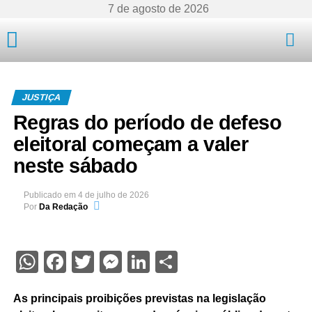
7 de agosto de 2026
Mato Grosso
JUSTIÇA
Regras do período de defeso
eleitoral começam a valer
neste sábado
Publicado em
4 de julho de 2026
Por
Da Redação
WhatsApp
Facebook
Twitter
Messenger
LinkedIn
Share
As principais proibições previstas na legislação