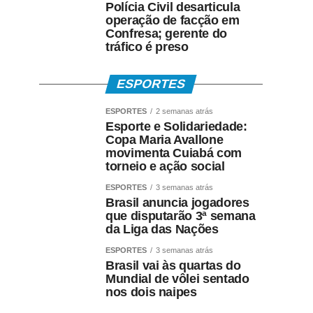
Polícia Civil desarticula
operação de facção em
Confresa; gerente do
tráfico é preso
ESPORTES
ESPORTES
2 semanas atrás
Esporte e Solidariedade:
Copa Maria Avallone
movimenta Cuiabá com
torneio e ação social
ESPORTES
3 semanas atrás
Brasil anuncia jogadores
que disputarão 3ª semana
da Liga das Nações
ESPORTES
3 semanas atrás
Brasil vai às quartas do
Mundial de vôlei sentado
nos dois naipes