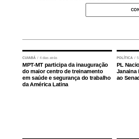
CON
“Trata-se de um m
valorização das bo
permanente aperfe
pesquisas eleitorai
reconhecimento pú
CUIABÁ
4 dias atrás
POLÍTICA
5
MPT-MT participa da inauguração
PL Nacio
demonstrarem elev
do maior centro de treinamento
Janaina 
resultados”, justifi
em saúde e segurança do trabalho
ao Sena
da América Latina
Após o anúncio do presidente, o TSE abriu
(17), sugestões para a definição dos crit
Outro lado
Em nota, a Associação Brasileira de E