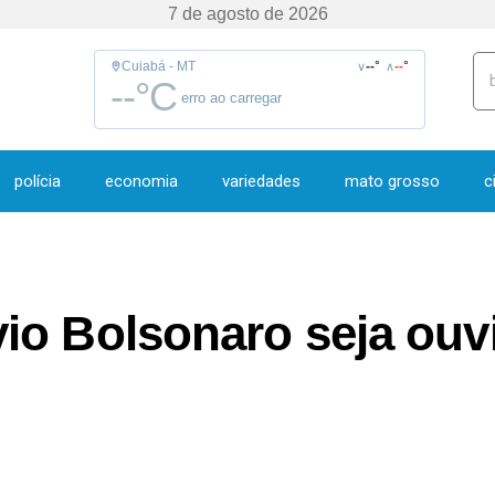
7 de agosto de 2026
Cuiabá - MT
--
°
--
°
∨
∧
--
°C
erro ao carregar
polícia
economia
variedades
mato grosso
c
io Bolsonaro seja ouvi