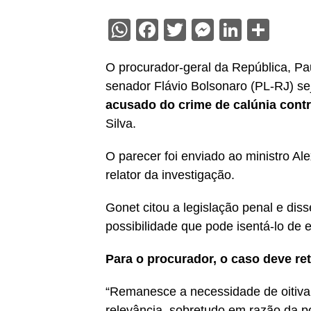
WhatsApp
Facebook
Twitter
Messenge
Linked
Sha
O procurador-geral da República, Pa
senador Flávio Bolsonaro (PL-RJ) se
acusado do crime de calúnia contr
Silva.
O parecer foi enviado ao ministro A
relator da investigação.
Gonet citou a legislação penal e dis
possibilidade que pode isentá-lo de
Para o procurador, o caso deve re
“Remanesce a necessidade de oitiva 
relevância, sobretudo em razão da po