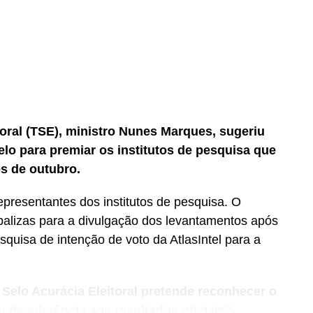
toral (TSE), ministro Nunes Marques, sugeriu
selo para premiar os institutos de pesquisa que
es de outubro.
representantes dos institutos de pesquisa. O
 balizas para a divulgação dos levantamentos após
uisa de intenção de voto da AtlasIntel para a
elo Acurácia Eleitoral pretende reconhecer o
u de aderência aos resultados oficiais”.