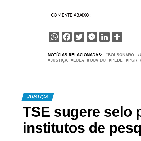
COMENTE ABAIXO:
WhatsApp
Facebook
Twitter
Messenge
Linked
Sha
NOTÍCIAS RELACIONADAS:
BOLSONARO
JUSTIÇA
LULA
OUVIDO
PEDE
PGR
JUSTIÇA
TSE sugere selo 
institutos de pesq