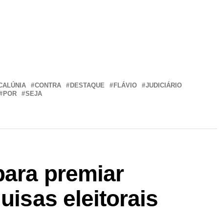
r
In
re
CALÚNIA
CONTRA
DESTAQUE
FLÁVIO
JUDICIÁRIO
POR
SEJA
para premiar
uisas eleitorais