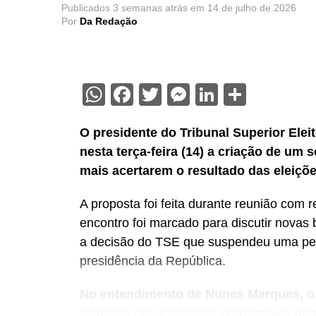
Publicados
3 semanas atrás
em
14 de julho de 2026
Por
Da Redação
WhatsApp
Facebook
Twitter
Messenger
LinkedIn
Share
O presidente do Tribunal Superior Elei
nesta terça-feira (14) a criação de um 
mais acertarem o resultado das eleiçõ
A proposta foi feita durante reunião com 
encontro foi marcado para discutir novas
a decisão do TSE que suspendeu uma pesq
presidência da República.
No entendimento de Nunes Marques, o S
trabalho dos institutos com “maior gra