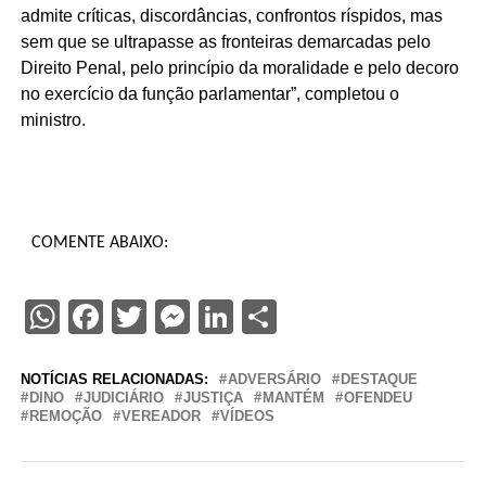
admite críticas, discordâncias, confrontos ríspidos, mas
sem que se ultrapasse as fronteiras demarcadas pelo
Direito Penal, pelo princípio da moralidade e pelo decoro
no exercício da função parlamentar”, completou o
ministro.
COMENTE ABAIXO:
WhatsApp
Facebook
Twitter
Messenger
LinkedIn
Share
NOTÍCIAS RELACIONADAS:
ADVERSÁRIO
DESTAQUE
DINO
JUDICIÁRIO
JUSTIÇA
MANTÉM
OFENDEU
REMOÇÃO
VEREADOR
VÍDEOS