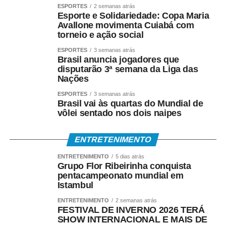
qualidade das pesquisas.
ESPORTES
2 semanas atrás
Esporte e Solidariedade: Copa Maria
“Entendemos que iniciativas dessa natureza precisam ser
Avallone movimenta Cuiabá com
torneio e ação social
construídas em diálogo com a comunidade científica e
com os institutos de pesquisa, para que não acabem
ESPORTES
3 semanas atrás
Brasil anuncia jogadores que
estimulando práticas oportunistas e desvalorizando o
disputarão 3ª semana da Liga das
rigor metodológico que deve orientar toda pesquisa
Nações
séria”, completou.
ESPORTES
3 semanas atrás
Brasil vai às quartas do Mundial de
vôlei sentado nos dois naipes
ENTRETENIMENTO
COMENTE ABAIXO:
ENTRETENIMENTO
5 dias atrás
Grupo Flor Ribeirinha conquista
WhatsApp
Facebook
Twitter
Messenger
LinkedIn
Share
pentacampeonato mundial em
Istambul
ENTRETENIMENTO
2 semanas atrás
FESTIVAL DE INVERNO 2026 TERÁ
SHOW INTERNACIONAL E MAIS DE