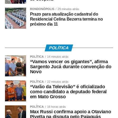
elevada acurácia em
RONDONÓPOLIS
29 minutos atrás
seus resultados”,
Prazo para atualização cadastral do
Residencial Celina Bezerra termina no
justificou o ministro.
próximo dia 11
Após o anúncio do presidente, o TSE abriu prazo para
receber, até a próxima sexta-feira (17), sugestões para a
POLÍTICA
definição dos critérios para a escolha dos vencedores do
selo.
POLÍTICA
14 minutos atrás
“Vamos vencer os gigantes”, afirma
Sargento Jucá durante convenção do
Outro lado
Novo
Em nota, a Associação Brasileira de Empresas de
POLÍTICA
22 minutos atrás
“Varão da Televisão” é oficializado
Pesquisa (ABEP) criticou a proposta e ressaltou que
como candidato a deputado federal
as pesquisas medem a intenção de voto no momento
em Mato Grosso
em que são realizadas e não são “previsões nem
promessas de resultado”.
POLÍTICA
16 horas atrás
Max Russi confirma apoio a Otaviano
Pivetta na disputa pelo Paiaguás