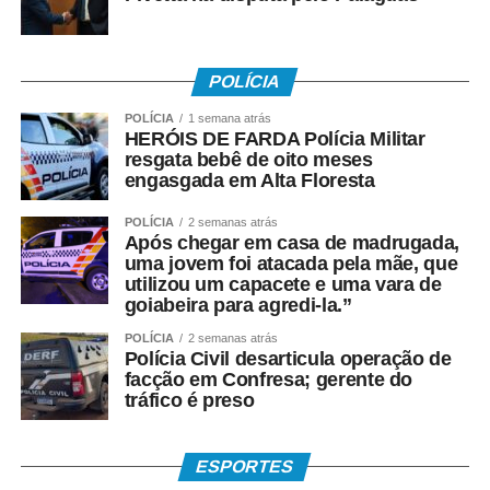
“Entre a entrevista e a
votação, eleitores
mudam de opinião,
POLÍCIA
deixam de votar ou
POLÍCIA
1 semana atrás
HERÓIS DE FARDA Polícia Militar
alteram seu
resgata bebê de oito meses
engasgada em Alta Floresta
comportamento. Exigir
que uma pesquisa
POLÍCIA
2 semanas atrás
Após chegar em casa de madrugada,
acerte o resultado é
uma jovem foi atacada pela mãe, que
utilizou um capacete e uma vara de
confundir ciência com
goiabeira para agredi-la.”
bola de cristal”, afirmou
POLÍCIA
2 semanas atrás
Polícia Civil desarticula operação de
a entidade.
facção em Confresa; gerente do
tráfico é preso
A ABEP também demostrou preocupação com a intenção
ESPORTES
da Justiça Eleitoral de “assumir o papel de árbitro” da