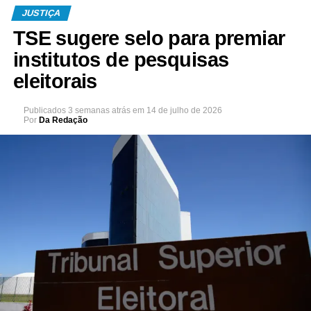
JUSTIÇA
TSE sugere selo para premiar
institutos de pesquisas
eleitorais
Publicados
3 semanas atrás
em
14 de julho de 2026
Por
Da Redação