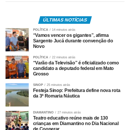
institutos com “maior grau de aderência aos
resultados oficiais”.
ÚLTIMAS NOTÍCIAS
“Trata-se de um
POLÍTICA
14 minutos atrás
“Vamos vencer os gigantes”, afirma
mecanismo que visa à
Sargento Jucá durante convenção do
Novo
valorização das boas
práticas e ao
POLÍTICA
22 minutos atrás
“Varão da Televisão” é oficializado como
permanente
candidato a deputado federal em Mato
Grosso
aperfeiçoamento
técnico das pesquisas
SINOP
25 minutos atrás
Festeja Sinop: Prefeitura define nova rota
eleitorais, por meio do
da 3ª Romaria Náutica
reconhecimento
DIAMANTINO
27 minutos atrás
público às empresas
Teatro educativo reúne mais de 130
que demonstrarem
crianças em Diamantino no Dia Nacional
de Cooperar