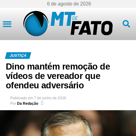
6 de agosto de 2026
Mato Grosso
JUSTIÇA
Dino mantém remoção de
vídeos de vereador que
ofendeu adversário
Publicado em
7 de junho de 2026
Por
Da Redação