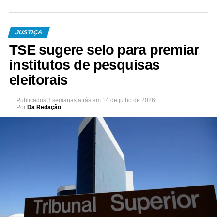
JUSTIÇA
TSE sugere selo para premiar
institutos de pesquisas
eleitorais
Publicados
3 semanas atrás
em
14 de julho de 2026
Por
Da Redação