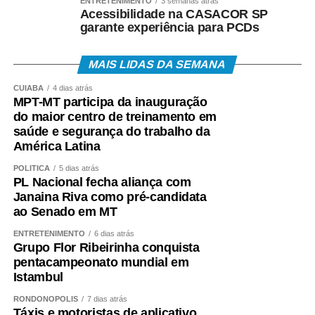
ENTRETENIMENTO
3 semanas atrás
Acessibilidade na CASACOR SP
garante experiência para PCDs
MAIS LIDAS DA SEMANA
CUIABÁ
4 dias atrás
MPT-MT participa da inauguração
do maior centro de treinamento em
saúde e segurança do trabalho da
América Latina
POLÍTICA
5 dias atrás
PL Nacional fecha aliança com
Janaina Riva como pré-candidata
ao Senado em MT
ENTRETENIMENTO
6 dias atrás
Grupo Flor Ribeirinha conquista
pentacampeonato mundial em
Istambul
RONDONÓPOLIS
7 dias atrás
Táxis e motoristas de aplicativo