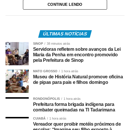
CONTINUE LENDO
No entendimento de Nunes Marques, o Selo Acurácia
Eleitoral pretende reconhecer o trabalho dos
institutos com “maior grau de aderência aos
resultados oficiais”.
ÚLTIMAS NOTÍCIAS
“Trata-se de um
SINOP
38 minutos atrás
Servidoras refletem sobre avanços da Lei
mecanismo que visa à
Maria da Penha em encontro promovido
pela Prefeitura de Sinop
valorização das boas
práticas e ao
MATO GROSSO
1 hora atrás
Museu de História Natural promove oficina
permanente
de pipas para pais e filhos domingo
aperfeiçoamento
técnico das pesquisas
RONDONÓPOLIS
1 hora atrás
Prefeitura forma brigada indígena para
eleitorais, por meio do
combater queimadas na TI Tadarimana
reconhecimento
CUIABÁ
1 hora atrás
Vereador quer proibir motéis próximos de
escolas: “Imagine seu filho exposto à