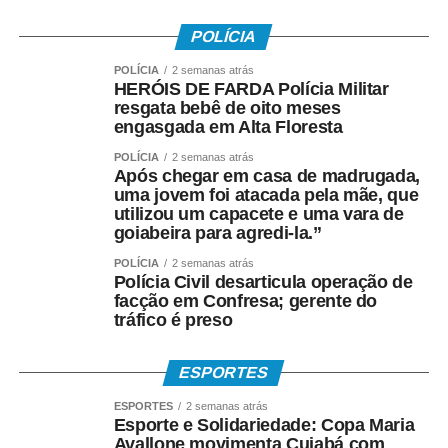
promessas de resultado”.
POLÍCIA
“Entre a entrevista e a
POLÍCIA
2 semanas atrás
HERÓIS DE FARDA Polícia Militar
votação, eleitores
resgata bebê de oito meses
mudam de opinião,
engasgada em Alta Floresta
deixam de votar ou
POLÍCIA
2 semanas atrás
Após chegar em casa de madrugada,
alteram seu
uma jovem foi atacada pela mãe, que
utilizou um capacete e uma vara de
comportamento. Exigir
goiabeira para agredi-la.”
que uma pesquisa
POLÍCIA
2 semanas atrás
Polícia Civil desarticula operação de
acerte o resultado é
facção em Confresa; gerente do
tráfico é preso
confundir ciência com
bola de cristal”, afirmou
ESPORTES
a entidade.
ESPORTES
2 semanas atrás
Esporte e Solidariedade: Copa Maria
Avallone movimenta Cuiabá com