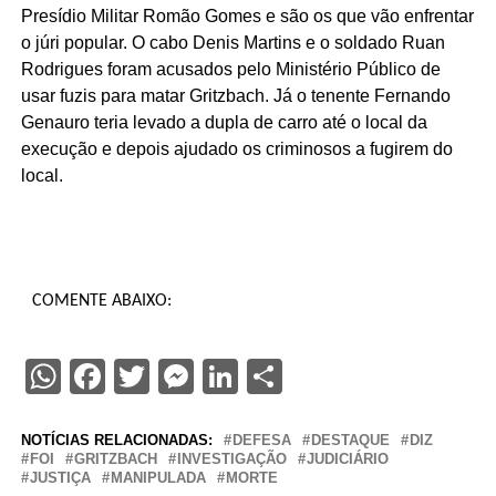
Presídio Militar Romão Gomes e são os que vão enfrentar
o júri popular. O cabo Denis Martins e o soldado Ruan
Rodrigues foram acusados pelo Ministério Público de
usar fuzis para matar Gritzbach. Já o tenente Fernando
Genauro teria levado a dupla de carro até o local da
execução e depois ajudado os criminosos a fugirem do
local.
COMENTE ABAIXO:
WhatsApp
Facebook
Twitter
Messenger
LinkedIn
Share
NOTÍCIAS RELACIONADAS:
DEFESA
DESTAQUE
DIZ
FOI
GRITZBACH
INVESTIGAÇÃO
JUDICIÁRIO
JUSTIÇA
MANIPULADA
MORTE