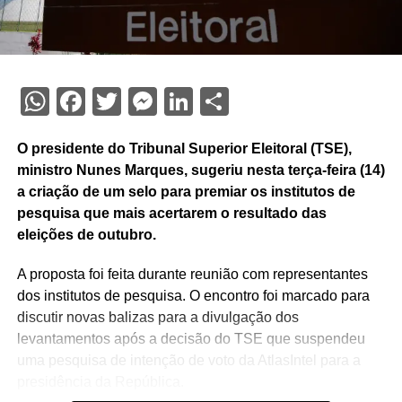
WhatsApp
Facebook
Twitter
Messenger
LinkedIn
Share
O presidente do Tribunal Superior Eleitoral (TSE),
ministro Nunes Marques, sugeriu nesta terça-feira (14)
a criação de um selo para premiar os institutos de
pesquisa que mais acertarem o resultado das
eleições de outubro.
A proposta foi feita durante reunião com representantes
dos institutos de pesquisa. O encontro foi marcado para
discutir novas balizas para a divulgação dos
levantamentos após a decisão do TSE que suspendeu
uma pesquisa de intenção de voto da AtlasIntel para a
presidência da República.