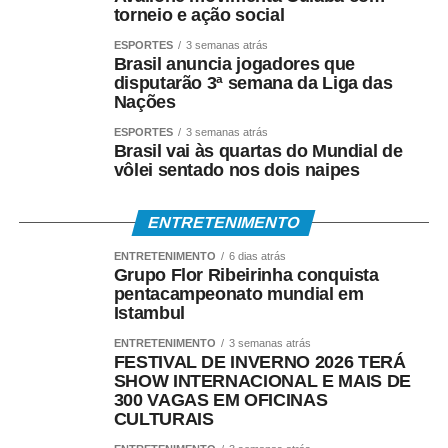
A ABEP também demostrou preocupação com a intenção
torneio e ação social
da Justiça Eleitoral de “assumir o papel de árbitro” da
ESPORTES
3 semanas atrás
qualidade das pesquisas.
Brasil anuncia jogadores que
disputarão 3ª semana da Liga das
“Entendemos que iniciativas dessa natureza precisam ser
Nações
construídas em diálogo com a comunidade científica e
ESPORTES
3 semanas atrás
com os institutos de pesquisa, para que não acabem
Brasil vai às quartas do Mundial de
estimulando práticas oportunistas e desvalorizando o
vôlei sentado nos dois naipes
rigor metodológico que deve orientar toda pesquisa
séria”, completou.
ENTRETENIMENTO
ENTRETENIMENTO
6 dias atrás
Grupo Flor Ribeirinha conquista
pentacampeonato mundial em
Istambul
COMENTE ABAIXO:
ENTRETENIMENTO
3 semanas atrás
FESTIVAL DE INVERNO 2026 TERÁ
SHOW INTERNACIONAL E MAIS DE
WhatsApp
Facebook
Twitter
Messenger
LinkedIn
Share
300 VAGAS EM OFICINAS
CULTURAIS