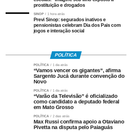
público às empresas
prostituição e drogados
que demonstrarem
SINOP
1 hora atrás
elevada acurácia em
Previ Sinop: segurados inativos e
pensionistas celebram Dia dos Pais com
seus resultados”,
jogos e interação social
justificou o ministro.
POLÍTICA
Após o anúncio do presidente, o TSE abriu prazo para
receber, até a próxima sexta-feira (17), sugestões para a
POLÍTICA
1 dia atrás
“Vamos vencer os gigantes”, afirma
definição dos critérios para a escolha dos vencedores do
Sargento Jucá durante convenção do
selo.
Novo
Outro lado
POLÍTICA
1 dia atrás
“Varão da Televisão” é oficializado
como candidato a deputado federal
Em nota, a Associação Brasileira de Empresas de
em Mato Grosso
Pesquisa (ABEP) criticou a proposta e ressaltou que
POLÍTICA
2 dias atrás
as pesquisas medem a intenção de voto no momento
Max Russi confirma apoio a Otaviano
em que são realizadas e não são “previsões nem
Pivetta na disputa pelo Paiaguás