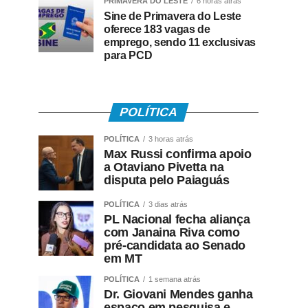
PRIMAVERA DO LESTE
6 horas atrás
Sine de Primavera do Leste
oferece 183 vagas de
emprego, sendo 11 exclusivas
para PCD
POLÍTICA
POLÍTICA
3 horas atrás
Max Russi confirma apoio
a Otaviano Pivetta na
disputa pelo Paiaguás
POLÍTICA
3 dias atrás
PL Nacional fecha aliança
com Janaina Riva como
pré-candidata ao Senado
em MT
POLÍTICA
1 semana atrás
Dr. Giovani Mendes ganha
espaço em pesquisa e