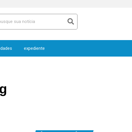
idades
expediente
ng