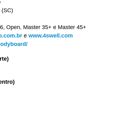
o
l (SC)
-16, Open, Master 35+ e Master 45+
b.com.br
e
www.4swell.com
bodyboard/
rte)
entro)