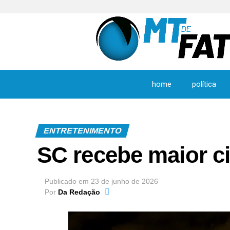
home
política
ENTRETENIMENTO
SC recebe maior c
Publicado em
23 de junho de 2026
Por
Da Redação