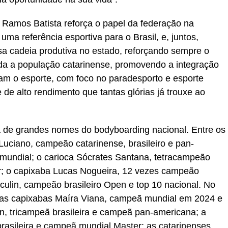
n Ramos Batista reforça o papel da federação na
 uma referência esportiva para o Brasil, e, juntos,
a cadeia produtiva no estado, reforçando sempre o
da a população catarinense, promovendo a integração
am o esporte, com foco no paradesporto e esporte
 de alto rendimento que tantas glórias já trouxe ao
a de grandes nomes do bodyboarding nacional. Entre os
Luciano, campeão catarinense, brasileiro e pan-
o mundial; o carioca Sócrates Santana, tetracampeão
or; o capixaba Lucas Nogueira, 12 vezes campeão
ulin, campeão brasileiro Open e top 10 nacional. No
 as capixabas Maíra Viana, campeã mundial em 2024 e
rin, tricampeã brasileira e campeã pan-americana; a
asileira e campeã mundial Master; as catarinenses