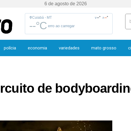
6 de agosto de 2026
Cuiabá - MT
--
°
--
°
∨
∧
--
°C
erro ao carregar
polícia
economia
variedades
mato grosso
c
ircuito de bodyboardi