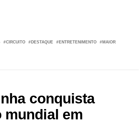
r
In
re
G
CIRCUITO
DESTAQUE
ENTRETENIMENTO
MAIOR
inha conquista
 mundial em