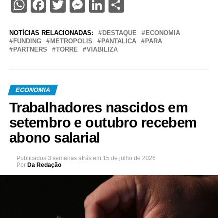
WhatsApp
Facebook
Twitter
Messenger
LinkedIn
Share
NOTÍCIAS RELACIONADAS:
DESTAQUE
ECONOMIA
FUNDING
METROPOLIS
PANTALICA
PARA
PARTNERS
TORRE
VIABILIZA
ECONOMIA
Trabalhadores nascidos em
setembro e outubro recebem
abono salarial
Publicados
3 semanas atrás
em
15 de julho de 2026
Por
Da Redação