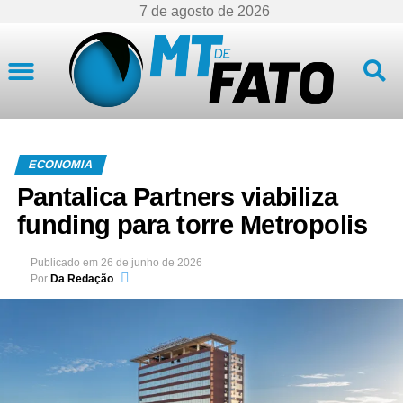
7 de agosto de 2026
Mato Grosso
ECONOMIA
Pantalica Partners viabiliza
funding para torre Metropolis
Publicado em
26 de junho de 2026
Por
Da Redação