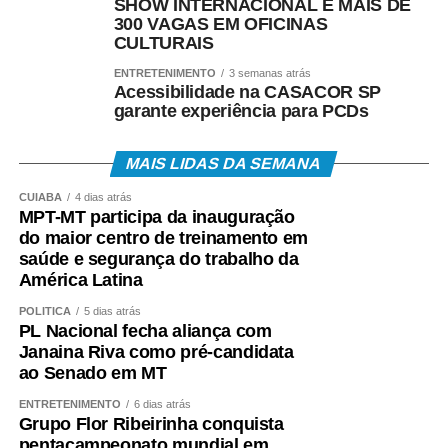
SHOW INTERNACIONAL E MAIS DE
300 VAGAS EM OFICINAS
• Aplicativo Carteira de Trabalho Digital;
CULTURAIS
• Portal Gov.br;
ENTRETENIMENTO
3 semanas atrás
Acessibilidade na CASACOR SP
garante experiência para PCDs
• Telefone 158 (Ministério do Trabalho);
• Aplicativos Caixa Tem e Benefícios Sociais Caixa;
MAIS LIDAS DA SEMANA
CUIABÁ
4 dias atrás
• Atendimento Caixa ao Cidadão: 0800-726-0207.
MPT-MT participa da inauguração
do maior centro de treinamento em
A expectativa é que, em 2026, cerca de 22,2 milhões
saúde e segurança do trabalho da
de trabalhadores recebam o abono salarial.
América Latina
POLÍTICA
5 dias atrás
PL Nacional fecha aliança com
Janaina Riva como pré-candidata
ao Senado em MT
COMENTE ABAIXO:
ENTRETENIMENTO
6 dias atrás
Grupo Flor Ribeirinha conquista
pentacampeonato mundial em