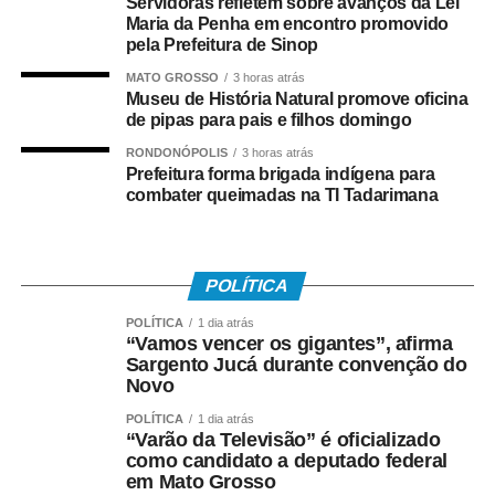
Servidoras refletem sobre avanços da Lei
Salarial
Maria da Penha em encontro promovido
pela Prefeitura de Sinop
Tem direito ao benefício o trabalhador que:
MATO GROSSO
3 horas atrás
Museu de História Natural promove oficina
• Está inscrito no Pis/Pasep há pelo menos cinco anos;
de pipas para pais e filhos domingo
RONDONÓPOLIS
3 horas atrás
• Trabalhou com carteira assinada por no mínimo 30 dias
Prefeitura forma brigada indígena para
em 2024;
combater queimadas na TI Tadarimana
• Recebeu remuneração média mensal de até R$ 2.766
no ano-base;
POLÍTICA
• Teve os dados corretamente informados pelo
POLÍTICA
1 dia atrás
empregador no e-Social.
“Vamos vencer os gigantes”, afirma
Sargento Jucá durante convenção do
Novo
Instituído pela Lei nº 7.998/90, o abono salarial pode
chegar até a um salário mínimo, proporcional ao
POLÍTICA
1 dia atrás
“Varão da Televisão” é oficializado
período trabalhado. Os recursos vêm do Fundo de
como candidato a deputado federal
Amparo ao Trabalhador (FAT), com a habilitação feita
em Mato Grosso
pelo Ministério do Trabalho e Emprego.