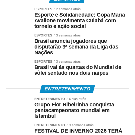
• Sem cartão, por meio de biometria cadastrada.
ESPORTES
2 semanas atrás
Esporte e Solidariedade: Copa Maria
Avallone movimenta Cuiabá com
Para servidores públicos
torneio e ação social
(Pasep)
ESPORTES
3 semanas atrás
Brasil anuncia jogadores que
disputarão 3ª semana da Liga das
O Banco do Brasil faz o pagamento por:
Nações
• Crédito em conta bancária;
ESPORTES
3 semanas atrás
Brasil vai às quartas do Mundial de
vôlei sentado nos dois naipes
• Transferência via TED ou Pix;
• Saque presencial nas agências, para quem não é
ENTRETENIMENTO
correntista e não possui chave Pix.
ENTRETENIMENTO
6 dias atrás
Grupo Flor Ribeirinha conquista
Como consultar
pentacampeonato mundial em
Istambul
Os trabalhadores podem verificar informações sobre
ENTRETENIMENTO
3 semanas atrás
FESTIVAL DE INVERNO 2026 TERÁ
valor, data e habilitação pelos seguintes canais: