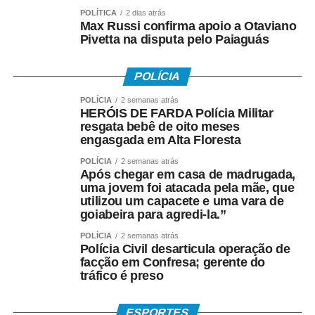
POLÍTICA
2 dias atrás
Max Russi confirma apoio a Otaviano
Como o pagamento é feito
Pivetta na disputa pelo Paiaguás
Para trabalhadores da iniciativa privada (PIS)
POLÍCIA
• A Caixa Econômica Federal realiza o pagamento
POLÍCIA
2 semanas atrás
HERÓIS DE FARDA Polícia Militar
prioritariamente por:
resgata bebê de oito meses
engasgada em Alta Floresta
• Crédito em conta corrente ou poupança da Caixa;
POLÍCIA
2 semanas atrás
Após chegar em casa de madrugada,
• Depósito em Poupança Social Digital, movimentada
uma jovem foi atacada pela mãe, que
pelo aplicativo Caixa Tem.
utilizou um capacete e uma vara de
goiabeira para agredi-la.”
Quem não possui conta pode sacar:
POLÍCIA
2 semanas atrás
Polícia Civil desarticula operação de
• Com Cartão Social e senha em lotéricas, caixas
facção em Confresa; gerente do
eletrônicos e correspondentes CAIXA Aqui;
tráfico é preso
• Nas agências, com documento oficial com foto;
ESPORTES