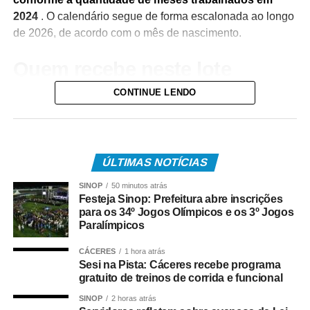
2024
. O calendário segue de forma escalonada ao longo
de 2026, de acordo com o mês de nascimento.
Quem recebe neste lote
CONTINUE LENDO
Do total de contemplados em maio:
• 3.840.487 são trabalhadores da iniciativa privada,
inscritos no Programa de Integração Social (PIS), com
pagamento feito pela Caixa Econômica Federal,
ÚLTIMAS NOTÍCIAS
somando R$ 4,8 bilhões;
SINOP
50 minutos atrás
Festeja Sinop: Prefeitura abre inscrições
• 499.509 são servidores públicos, inscritos no Programa
para os 34º Jogos Olímpicos e os 3º Jogos
de Formação do Patrimônio do Servidor Público (Pasep),
Paralímpicos
pagos pelo Banco do Brasil, com total de cerca de R$
CÁCERES
1 hora atrás
600 milhões.
Sesi na Pista: Cáceres recebe programa
gratuito de treinos de corrida e funcional
Quem tem direito ao Abono
SINOP
2 horas atrás