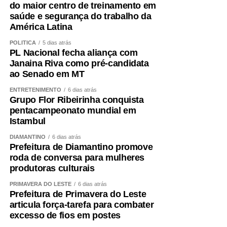
do maior centro de treinamento em
de trabalhadores recebam o abono salarial.
saúde e segurança do trabalho da
América Latina
POLÍTICA
5 dias atrás
PL Nacional fecha aliança com
Janaina Riva como pré-candidata
COMENTE ABAIXO:
ao Senado em MT
ENTRETENIMENTO
6 dias atrás
WhatsApp
Facebook
Twitter
Messenger
LinkedIn
Share
Grupo Flor Ribeirinha conquista
pentacampeonato mundial em
Istambul
DIAMANTINO
6 dias atrás
Prefeitura de Diamantino promove
roda de conversa para mulheres
produtoras culturais
PRIMAVERA DO LESTE
6 dias atrás
Prefeitura de Primavera do Leste
articula força-tarefa para combater
excesso de fios em postes