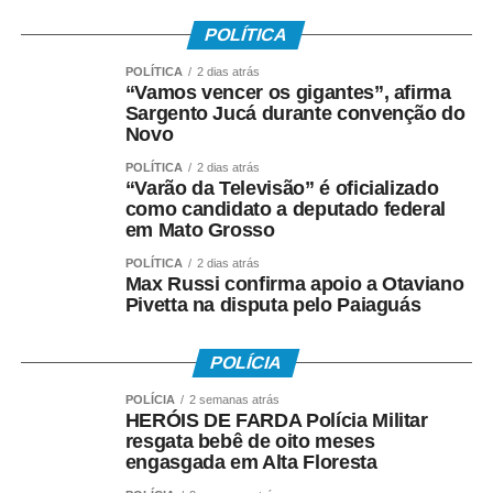
• Teve os dados corretamente informados pelo
POLÍTICA
empregador no e-Social.
POLÍTICA
2 dias atrás
“Vamos vencer os gigantes”, afirma
Instituído pela Lei nº 7.998/90, o abono salarial pode
Sargento Jucá durante convenção do
chegar até a um salário mínimo, proporcional ao
Novo
período trabalhado. Os recursos vêm do Fundo de
POLÍTICA
2 dias atrás
Amparo ao Trabalhador (FAT), com a habilitação feita
“Varão da Televisão” é oficializado
como candidato a deputado federal
pelo Ministério do Trabalho e Emprego.
em Mato Grosso
Como o pagamento é feito
POLÍTICA
2 dias atrás
Max Russi confirma apoio a Otaviano
Pivetta na disputa pelo Paiaguás
Para trabalhadores da iniciativa privada (PIS)
• A Caixa Econômica Federal realiza o pagamento
POLÍCIA
prioritariamente por:
POLÍCIA
2 semanas atrás
HERÓIS DE FARDA Polícia Militar
• Crédito em conta corrente ou poupança da Caixa;
resgata bebê de oito meses
engasgada em Alta Floresta
• Depósito em Poupança Social Digital, movimentada