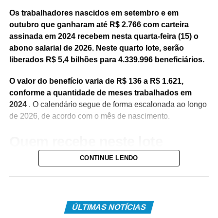
Os trabalhadores nascidos em setembro e em
outubro que ganharam até R$ 2.766 com carteira
assinada em 2024 recebem nesta quarta-feira (15) o
abono salarial de 2026. Neste quarto lote, serão
liberados R$ 5,4 bilhões para 4.339.996 beneficiários.
O valor do benefício varia de R$ 136 a R$ 1.621,
conforme a quantidade de meses trabalhados em
2024
. O calendário segue de forma escalonada ao longo
de 2026, de acordo com o mês de nascimento.
Quem recebe neste lote
CONTINUE LENDO
Do total de contemplados em maio:
• 3.840.487 são trabalhadores da iniciativa privada,
inscritos no Programa de Integração Social (PIS), com
pagamento feito pela Caixa Econômica Federal,
ÚLTIMAS NOTÍCIAS