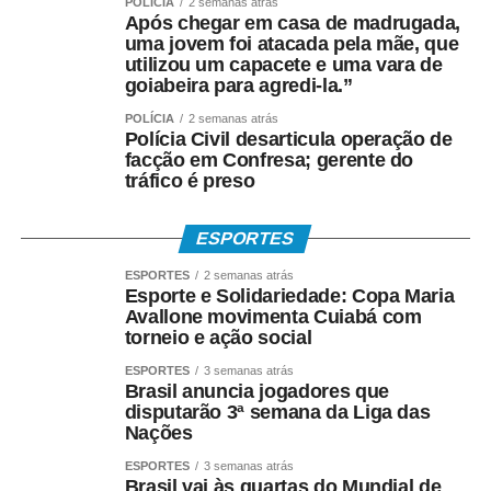
POLÍCIA
2 semanas atrás
pelo aplicativo Caixa Tem.
Após chegar em casa de madrugada,
uma jovem foi atacada pela mãe, que
utilizou um capacete e uma vara de
Quem não possui conta pode sacar:
goiabeira para agredi-la.”
• Com Cartão Social e senha em lotéricas, caixas
POLÍCIA
2 semanas atrás
Polícia Civil desarticula operação de
eletrônicos e correspondentes CAIXA Aqui;
facção em Confresa; gerente do
tráfico é preso
• Nas agências, com documento oficial com foto;
• Sem cartão, por meio de biometria cadastrada.
ESPORTES
ESPORTES
2 semanas atrás
Para servidores públicos
Esporte e Solidariedade: Copa Maria
Avallone movimenta Cuiabá com
(Pasep)
torneio e ação social
ESPORTES
3 semanas atrás
O Banco do Brasil faz o pagamento por:
Brasil anuncia jogadores que
disputarão 3ª semana da Liga das
Nações
• Crédito em conta bancária;
ESPORTES
3 semanas atrás
• Transferência via TED ou Pix;
Brasil vai às quartas do Mundial de