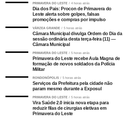
somando R$ 4,8 bilhões;
PRIMAVERA DO LESTE
4 horas atrás
Dia dos Pais: Procon de Primavera do
• 499.509 são servidores públicos, inscritos no Programa
Leste alerta sobre golpes, falsas
de Formação do Patrimônio do Servidor Público (Pasep),
promoções e compras por impulso
pagos pelo Banco do Brasil, com total de cerca de R$
VÁRZEA GRANDE
5 horas atrás
600 milhões.
Câmara Municipal divulga Ordem do Dia da
sessão ordinária desta terça-feira (11) —
Câmara Municipal
Quem tem direito ao Abono
PRIMAVERA DO LESTE
5 horas atrás
Salarial
Primavera do Leste recebe Aula Magna de
formação de novos soldados da Polícia
Militar
Tem direito ao benefício o trabalhador que:
RONDONÓPOLIS
5 horas atrás
Serviços da Prefeitura pela cidade não
• Está inscrito no Pis/Pasep há pelo menos cinco anos;
param mesmo durante a Exposul
• Trabalhou com carteira assinada por no mínimo 30 dias
PRIMAVERA DO LESTE
5 horas atrás
Vira Saúde 2.0 inicia nova etapa para
em 2024;
reduzir filas de cirurgias eletivas em
Primavera do Leste
• Recebeu remuneração média mensal de até R$ 2.766
no ano-base;