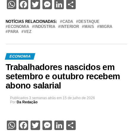
WhatsApp
Facebook
Twitter
Messenger
LinkedIn
Share
NOTÍCIAS RELACIONADAS:
CADA
DESTAQUE
ECONOMIA
INDÚSTRIA
INTERIOR
MAIS
MIGRA
PARA
VEZ
ECONOMIA
Trabalhadores nascidos em
setembro e outubro recebem
abono salarial
Publicados
3 semanas atrás
em
15 de julho de 2026
Por
Da Redação
WhatsApp
Facebook
Twitter
Messenger
LinkedIn
Share