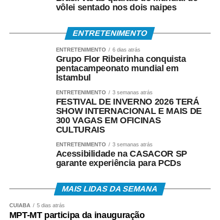
vôlei sentado nos dois naipes
• Saque presencial nas agências, para quem não é
correntista e não possui chave Pix.
ENTRETENIMENTO
Como consultar
ENTRETENIMENTO
6 dias atrás
Grupo Flor Ribeirinha conquista
pentacampeonato mundial em
Os trabalhadores podem verificar informações sobre
Istambul
valor, data e habilitação pelos seguintes canais:
ENTRETENIMENTO
3 semanas atrás
FESTIVAL DE INVERNO 2026 TERÁ
• Aplicativo Carteira de Trabalho Digital;
SHOW INTERNACIONAL E MAIS DE
300 VAGAS EM OFICINAS
CULTURAIS
• Portal Gov.br;
ENTRETENIMENTO
3 semanas atrás
• Telefone 158 (Ministério do Trabalho);
Acessibilidade na CASACOR SP
garante experiência para PCDs
• Aplicativos Caixa Tem e Benefícios Sociais Caixa;
MAIS LIDAS DA SEMANA
• Atendimento Caixa ao Cidadão: 0800-726-0207.
CUIABÁ
5 dias atrás
MPT-MT participa da inauguração
A expectativa é que, em 2026, cerca de 22,2 milhões