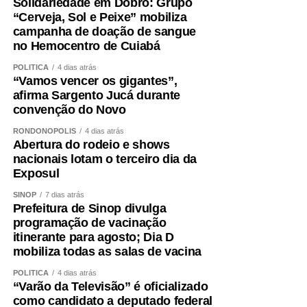
Solidariedade em Dobro: Grupo
“Cerveja, Sol e Peixe” mobiliza
campanha de doação de sangue
no Hemocentro de Cuiabá
POLÍTICA
4 dias atrás
“Vamos vencer os gigantes”,
afirma Sargento Jucá durante
convenção do Novo
RONDONÓPOLIS
4 dias atrás
Abertura do rodeio e shows
nacionais lotam o terceiro dia da
Exposul
SINOP
7 dias atrás
Prefeitura de Sinop divulga
programação de vacinação
itinerante para agosto; Dia D
mobiliza todas as salas de vacina
POLÍTICA
4 dias atrás
“Varão da Televisão” é oficializado
como candidato a deputado federal