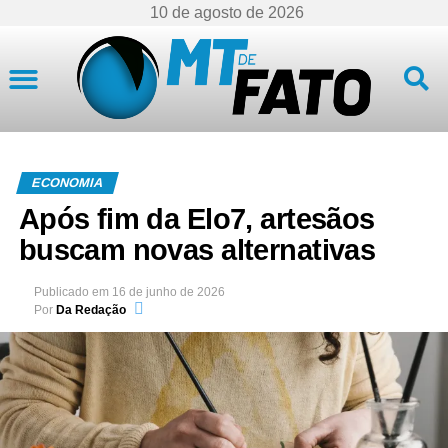
10 de agosto de 2026
Mato Grosso
ECONOMIA
Após fim da Elo7, artesãos
buscam novas alternativas
Publicado em
16 de junho de 2026
Por
Da Redação