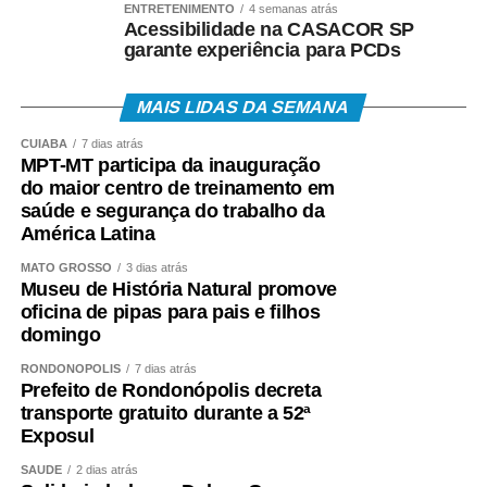
ENTRETENIMENTO
4 semanas atrás
• Telefone 158 (Ministério do Trabalho);
Acessibilidade na CASACOR SP
garante experiência para PCDs
• Aplicativos Caixa Tem e Benefícios Sociais Caixa;
MAIS LIDAS DA SEMANA
• Atendimento Caixa ao Cidadão: 0800-726-0207.
CUIABÁ
7 dias atrás
MPT-MT participa da inauguração
A expectativa é que, em 2026, cerca de 22,2 milhões
do maior centro de treinamento em
de trabalhadores recebam o abono salarial.
saúde e segurança do trabalho da
América Latina
MATO GROSSO
3 dias atrás
Museu de História Natural promove
oficina de pipas para pais e filhos
COMENTE ABAIXO:
domingo
RONDONÓPOLIS
7 dias atrás
WhatsApp
Facebook
Twitter
Messenger
LinkedIn
Share
Prefeito de Rondonópolis decreta
transporte gratuito durante a 52ª
Exposul
SAÚDE
2 dias atrás