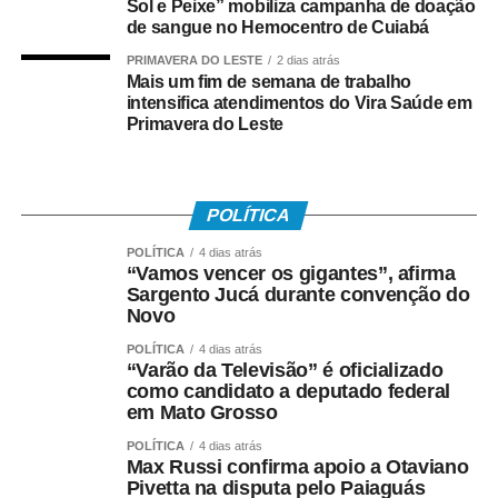
Sol e Peixe” mobiliza campanha de doação
• Está inscrito no Pis/Pasep há pelo menos cinco anos;
de sangue no Hemocentro de Cuiabá
• Trabalhou com carteira assinada por no mínimo 30 dias
PRIMAVERA DO LESTE
2 dias atrás
Mais um fim de semana de trabalho
em 2024;
intensifica atendimentos do Vira Saúde em
Primavera do Leste
• Recebeu remuneração média mensal de até R$ 2.766
no ano-base;
• Teve os dados corretamente informados pelo
POLÍTICA
empregador no e-Social.
POLÍTICA
4 dias atrás
“Vamos vencer os gigantes”, afirma
Instituído pela Lei nº 7.998/90, o abono salarial pode
Sargento Jucá durante convenção do
chegar até a um salário mínimo, proporcional ao
Novo
período trabalhado. Os recursos vêm do Fundo de
POLÍTICA
4 dias atrás
Amparo ao Trabalhador (FAT), com a habilitação feita
“Varão da Televisão” é oficializado
como candidato a deputado federal
pelo Ministério do Trabalho e Emprego.
em Mato Grosso
Como o pagamento é feito
POLÍTICA
4 dias atrás
Max Russi confirma apoio a Otaviano
Pivetta na disputa pelo Paiaguás
Para trabalhadores da iniciativa privada (PIS)