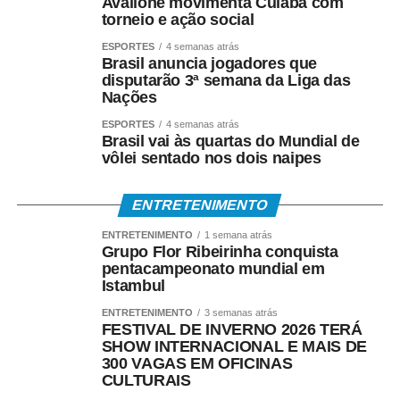
Avallone movimenta Cuiabá com
(Pasep)
torneio e ação social
ESPORTES
4 semanas atrás
O Banco do Brasil faz o pagamento por:
Brasil anuncia jogadores que
disputarão 3ª semana da Liga das
Nações
• Crédito em conta bancária;
ESPORTES
4 semanas atrás
• Transferência via TED ou Pix;
Brasil vai às quartas do Mundial de
vôlei sentado nos dois naipes
• Saque presencial nas agências, para quem não é
correntista e não possui chave Pix.
ENTRETENIMENTO
Como consultar
ENTRETENIMENTO
1 semana atrás
Grupo Flor Ribeirinha conquista
pentacampeonato mundial em
Os trabalhadores podem verificar informações sobre
Istambul
valor, data e habilitação pelos seguintes canais:
ENTRETENIMENTO
3 semanas atrás
FESTIVAL DE INVERNO 2026 TERÁ
• Aplicativo Carteira de Trabalho Digital;
SHOW INTERNACIONAL E MAIS DE
300 VAGAS EM OFICINAS
CULTURAIS
• Portal Gov.br;