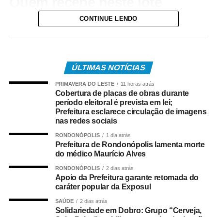
Quem recebe neste lote
CONTINUE LENDO
Do total de contemplados em maio:
• 3.840.487 são trabalhadores da iniciativa privada,
inscritos no Programa de Integração Social (PIS), com
pagamento feito pela Caixa Econômica Federal,
ÚLTIMAS NOTÍCIAS
somando R$ 4,8 bilhões;
PRIMAVERA DO LESTE
11 horas atrás
Cobertura de placas de obras durante
• 499.509 são servidores públicos, inscritos no Programa
período eleitoral é prevista em lei;
de Formação do Patrimônio do Servidor Público (Pasep),
Prefeitura esclarece circulação de imagens
nas redes sociais
pagos pelo Banco do Brasil, com total de cerca de R$
600 milhões.
RONDONÓPOLIS
1 dia atrás
Prefeitura de Rondonópolis lamenta morte
do médico Maurício Alves
Quem tem direito ao Abono
RONDONÓPOLIS
2 dias atrás
Salarial
Apoio da Prefeitura garante retomada do
caráter popular da Exposul
Tem direito ao benefício o trabalhador que:
SAÚDE
2 dias atrás
Solidariedade em Dobro: Grupo “Cerveja,