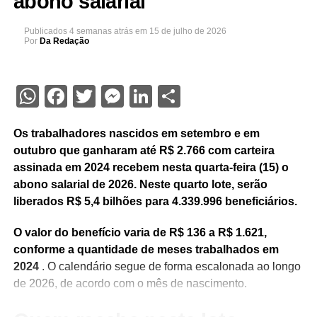
abono salarial
Publicados
4 semanas atrás
em
15 de julho de 2026
Por
Da Redação
WhatsApp
Facebook
Twitter
Messenger
LinkedIn
Share
Os trabalhadores nascidos em setembro e em
outubro que ganharam até R$ 2.766 com carteira
assinada em 2024 recebem nesta quarta-feira (15) o
abono salarial de 2026. Neste quarto lote, serão
liberados R$ 5,4 bilhões para 4.339.996 beneficiários.
O valor do benefício varia de R$ 136 a R$ 1.621,
conforme a quantidade de meses trabalhados em
2024
. O calendário segue de forma escalonada ao longo
de 2026, de acordo com o mês de nascimento.