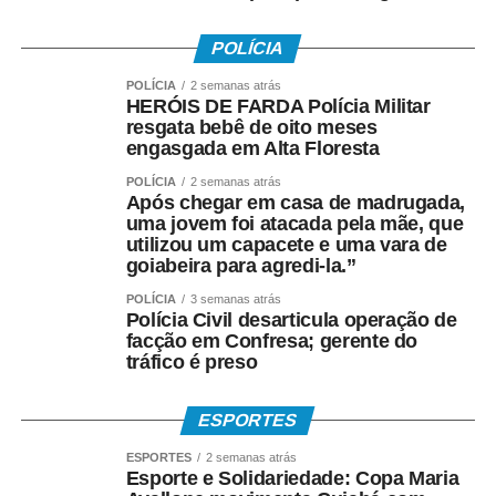
• A Caixa Econômica Federal realiza o pagamento
POLÍCIA
prioritariamente por:
POLÍCIA
2 semanas atrás
HERÓIS DE FARDA Polícia Militar
• Crédito em conta corrente ou poupança da Caixa;
resgata bebê de oito meses
engasgada em Alta Floresta
• Depósito em Poupança Social Digital, movimentada
POLÍCIA
2 semanas atrás
pelo aplicativo Caixa Tem.
Após chegar em casa de madrugada,
uma jovem foi atacada pela mãe, que
utilizou um capacete e uma vara de
Quem não possui conta pode sacar:
goiabeira para agredi-la.”
• Com Cartão Social e senha em lotéricas, caixas
POLÍCIA
3 semanas atrás
Polícia Civil desarticula operação de
eletrônicos e correspondentes CAIXA Aqui;
facção em Confresa; gerente do
tráfico é preso
• Nas agências, com documento oficial com foto;
• Sem cartão, por meio de biometria cadastrada.
ESPORTES
ESPORTES
2 semanas atrás
Para servidores públicos
Esporte e Solidariedade: Copa Maria