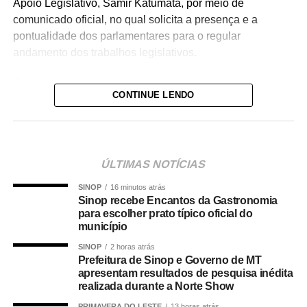
Apoio Legislativo, Samir Katumata, por meio de
comunicado oficial, no qual solicita a presença e a
pontualidade dos parlamentares para o regular
andamento dos trabalhos legislativos.
Com o encerramento do recesso parlamentar, os
CONTINUE LENDO
vereadores voltam a apreciar projetos de lei,
requerimentos, indicações e demais matérias que
compõem a Ordem do Dia, além de debater assuntos de
interesse da população várzea-grandense.
ÚLTIMAS NOTÍCIAS
As sessões ordinárias são abertas ao público e também
SINOP
16 minutos atrás
serão transmitidas pelos canais oficiais da Câmara
Sinop recebe Encantos da Gastronomia
Municipal, garantindo transparência e permitindo que a
para escolher prato típico oficial do
município
população acompanhe as discussões e votações
realizadas pelo Legislativo.
SINOP
2 horas atrás
Prefeitura de Sinop e Governo de MT
apresentam resultados de pesquisa inédita
O retorno das atividades marca o início de um novo
realizada durante a Norte Show
período de deliberações no Parlamento Municipal, com a
PRIMAVERA DO LESTE
13 horas atrás