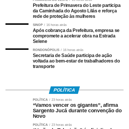
continuidade da apreciação de matérias e debates
Prefeitura de Primavera do Leste participa
voltados ao desenvolvimento de Várzea Grande.
da Caminhada do Agosto Lilás e reforça
rede de proteção às mulheres
COMENTE ABAIXO:
SINOP
16 horas atrás
Após cobrança da Prefeitura, empresa se
compromete a acelerar obra na Estrada
WhatsApp
Facebook
Twitter
Messenger
LinkedIn
Share
Selene
RONDONÓPOLIS
16 horas atrás
Secretaria de Saúde participa de ação
voltada ao bem-estar de trabalhadores do
transporte
POLÍTICA
POLÍTICA
23 horas atrás
“Vamos vencer os gigantes”, afirma
Sargento Jucá durante convenção do
Novo
POLÍTICA
23 horas atrás