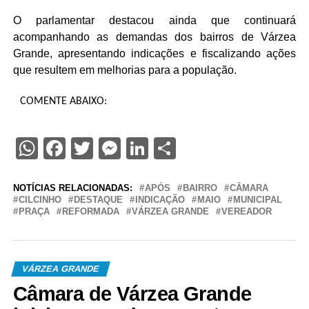
O parlamentar destacou ainda que continuará
acompanhando as demandas dos bairros de Várzea
Grande, apresentando indicações e fiscalizando ações
que resultem em melhorias para a população.
COMENTE ABAIXO:
WhatsApp
Facebook
Twitter
Messenger
LinkedIn
Share
NOTÍCIAS RELACIONADAS:
APÓS
BAIRRO
CÂMARA
CILCINHO
DESTAQUE
INDICAÇÃO
MAIO
MUNICIPAL
PRAÇA
REFORMADA
VÁRZEA GRANDE
VEREADOR
VÁRZEA GRANDE
Câmara de Várzea Grande