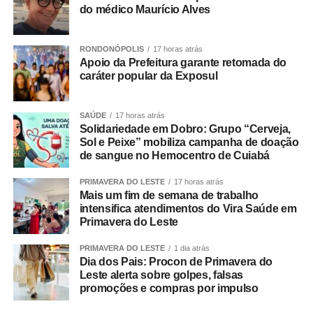
do médico Maurício Alves
do município.
Na pauta está ainda o
Projeto de Lei nº 077/2026
, de
RONDONÓPOLIS
17 horas atrás
autoria do vereador Wender Silva Campos Madureira dos
Apoio da Prefeitura garante retomada do
Santos, que dispõe sobre a realização de atividades
caráter popular da Exposul
educativas relacionadas aos direitos dos animais
domésticos nas escolas públicas e privadas de Várzea
SAÚDE
17 horas atrás
Grande.
Solidariedade em Dobro: Grupo “Cerveja,
Sol e Peixe” mobiliza campanha de doação
A Ordem do Dia contempla também o
de sangue no Hemocentro de Cuiabá
Projeto de Lei nº
153/2026
, de autoria do Poder Executivo, que revoga o
PRIMAVERA DO LESTE
17 horas atrás
artigo 35 da Lei Municipal nº 4.697/2021, que trata do
Mais um fim de semana de trabalho
parcelamento do solo urbano no município.
intensifica atendimentos do Vira Saúde em
Primavera do Leste
Outro projeto previsto para votação é o
Projeto de Lei nº
PRIMAVERA DO LESTE
1 dia atrás
117/2026
, de autoria do vereador Alecsand Moreira da
Dia dos Pais: Procon de Primavera do
Silva, que dispõe sobre a inclusão do ensino da empatia
Leste alerta sobre golpes, falsas
como atividade extracurricular do ensino básico no
promoções e compras por impulso
âmbito municipal.