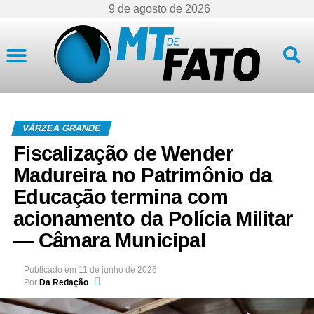
9 de agosto de 2026
Mato Grosso
VÁRZEA GRANDE
Fiscalização de Wender
Madureira no Patrimônio da
Educação termina com
acionamento da Polícia Militar
— Câmara Municipal
Publicado em
11 de junho de 2026
Por
Da Redação