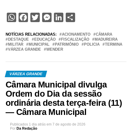
WhatsApp
Facebook
Twitter
Messenger
LinkedIn
Share
NOTÍCIAS RELACIONADAS:
ACIONAMENTO
CÂMARA
DESTAQUE
EDUCAÇÃO
FISCALIZAÇÃO
MADUREIRA
MILITAR
MUNICIPAL
PATRIMÔNIO
POLICIA
TERMINA
VÁRZEA GRANDE
WENDER
VÁRZEA GRANDE
Câmara Municipal divulga
Ordem do Dia da sessão
ordinária desta terça-feira (11)
— Câmara Municipal
Publicados
1 dia atrás
em
7 de agosto de 2026
Por
Da Redação