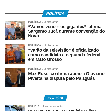
Completando a pauta, será apreciado o
Projeto de Lei nº
113/2026
, de autoria da vereadora Gisele Aparecida de
POLÍTICA
Barros, que institui o Programa de Coleta de Exames e
POLÍTICA
3 dias atrás
Vacinação em Domicílio para pessoas com Transtorno do
“Vamos vencer os gigantes”, afirma
Sargento Jucá durante convenção do
Espectro Autista (TEA) e outras deficiências.
Novo
As matérias estão relacionadas para
votação única
na
POLÍTICA
3 dias atrás
sessão ordinária. A Ordem do Dia foi publicada pelo
“Varão da Televisão” é oficializado
Gabinete da Presidência em 7 de agosto de 2026 e
como candidato a deputado federal
em Mato Grosso
assinada pelo presidente da Câmara Municipal, vereador
Wanderley Cerqueira, e pela secretária, vereadora
POLÍTICA
3 dias atrás
Rosemary Souza Prado.
Max Russi confirma apoio a Otaviano
Pivetta na disputa pelo Paiaguás
A sessão será realizada na sede da Câmara Municipal de
Várzea Grande, com início às 8h.
POLÍCIA
COMENTE ABAIXO:
POLÍCIA
2 semanas atrás
HERÓIS DE FARDA Polícia Militar