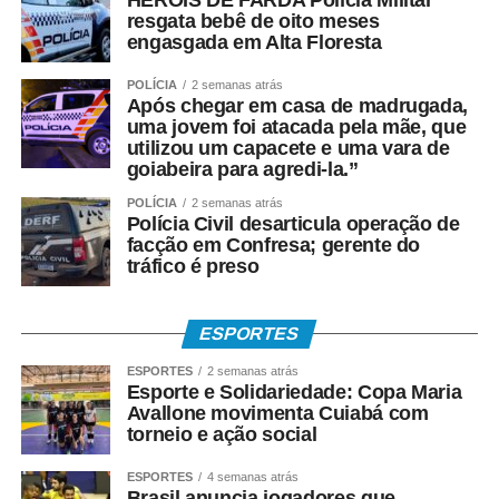
WhatsApp
Facebook
Twitter
Messenger
LinkedIn
Share
resgata bebê de oito meses
engasgada em Alta Floresta
POLÍCIA
2 semanas atrás
Após chegar em casa de madrugada,
uma jovem foi atacada pela mãe, que
utilizou um capacete e uma vara de
goiabeira para agredi-la.”
POLÍCIA
2 semanas atrás
Polícia Civil desarticula operação de
facção em Confresa; gerente do
tráfico é preso
ESPORTES
ESPORTES
2 semanas atrás
Esporte e Solidariedade: Copa Maria
Avallone movimenta Cuiabá com
torneio e ação social
ESPORTES
4 semanas atrás
Brasil anuncia jogadores que