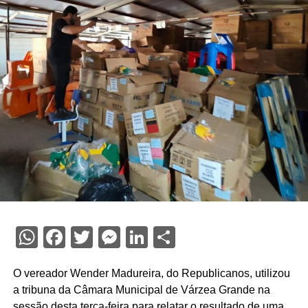
WhatsApp
Facebook
Twitter
Messenger
LinkedIn
Share
O vereador Wender Madureira, do Republicanos, utilizou
a tribuna da Câmara Municipal de Várzea Grande na
sessão desta terça-feira para relatar o resultado de uma