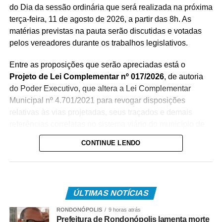
do Dia da sessão ordinária que será realizada na próxima
terça-feira, 11 de agosto de 2026, a partir das 8h. As
matérias previstas na pauta serão discutidas e votadas
pelos vereadores durante os trabalhos legislativos.
Entre as proposições que serão apreciadas está o
Projeto de Lei Complementar nº 017/2026
, de autoria
do Poder Executivo, que altera a Lei Complementar
Municipal nº 4.701/2021 para revogar disposições
relativas às vias projetadas, seus traçados e demais
referências correlatas no sistema viário do município de
Várzea Grande.
CONTINUE LENDO
Também será analisado o
Projeto de Lei nº 058/2026
, de
autoria do vereador Miguel Angel Claros Paz Junior, que
dispõe sobre o reconhecimento das pessoas com
ÚLTIMAS NOTÍCIAS
fibromialgia como pessoas com necessidades especiais
(PNE), para fins de acesso a direitos e benefícios, além
RONDONÓPOLIS
9 horas atrás
de estabelecer a gratuidade no transporte coletivo urbano
Prefeitura de Rondonópolis lamenta morte