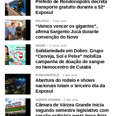
Prefeito de Rondonópolis decreta
transporte gratuito durante a 52ª
Exposul
POLÍTICA
3 dias atrás
“Vamos vencer os gigantes”,
afirma Sargento Jucá durante
convenção do Novo
SAÚDE
17 horas atrás
Solidariedade em Dobro: Grupo
“Cerveja, Sol e Peixe” mobiliza
campanha de doação de sangue
no Hemocentro de Cuiabá
RONDONÓPOLIS
3 dias atrás
Abertura do rodeio e shows
nacionais lotam o terceiro dia da
Exposul
VÁRZEA GRANDE
5 dias atrás
Câmara de Várzea Grande inicia
segundo semestre legislativo com
sessão ordinária nesta terça-feira