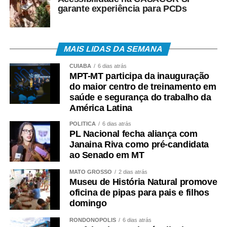
garante experiência para PCDs
MAIS LIDAS DA SEMANA
CUIABÁ
6 dias atrás
MPT-MT participa da inauguração
do maior centro de treinamento em
saúde e segurança do trabalho da
América Latina
POLÍTICA
6 dias atrás
PL Nacional fecha aliança com
Janaina Riva como pré-candidata
ao Senado em MT
MATO GROSSO
2 dias atrás
Museu de História Natural promove
oficina de pipas para pais e filhos
domingo
RONDONÓPOLIS
6 dias atrás