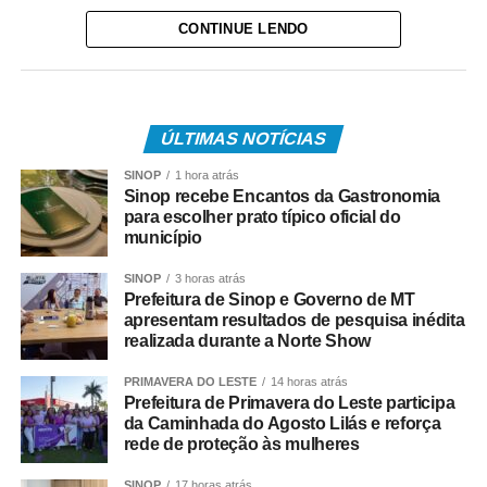
participação da comunidade na construção de uma
CONTINUE LENDO
identidade culinária que represente a história, os
costumes e as características da cidade. A participação
será aberta à população, empreendedores e
estabelecimentos do setor alimentício. Pessoas físicas e
ÚLTIMAS NOTÍCIAS
jurídicas poderão inscrever receitas originais para
concorrer ao título de prato típico oficial de Sinop. As
SINOP
1 hora atrás
propostas serão avaliadas por uma comissão julgadora
Sinop recebe Encantos da Gastronomia
para escolher prato típico oficial do
com base em critérios como originalidade, criatividade e
município
relevância cultural.
SINOP
3 horas atrás
O edital com as regras de participação e o período de
Prefeitura de Sinop e Governo de MT
apresentam resultados de pesquisa inédita
inscrições será divulgado no dia 19 de agosto. A
realizada durante a Norte Show
competição contará com etapas de avaliação técnica,
execução dos pratos e votação popular. Ao final do
PRIMAVERA DO LESTE
14 horas atrás
processo, a receita vencedora será reconhecida
Prefeitura de Primavera do Leste participa
da Caminhada do Agosto Lilás e reforça
oficialmente por meio de lei municipal.
rede de proteção às mulheres
O prefeito Roberto Dorner destacou que a iniciativa
SINOP
17 horas atrás