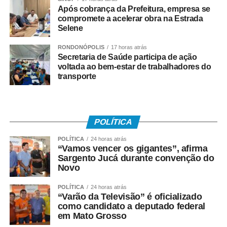
representa uma oportunidade para fortalecer a identidade
Após cobrança da Prefeitura, empresa se
cultural do município e impulsionar o desenvolvimento
compromete a acelerar obra na Estrada
Selene
econômico por meio da gastronomia. “É uma grande
alegria para Sinop participar desse projeto, que valoriza
RONDONÓPOLIS
17 horas atrás
nossa cultura, nossa história e os sabores da nossa terra.
Secretaria de Saúde participa de ação
voltada ao bem-estar de trabalhadores do
A gastronomia também é uma forma de mostrar o
transporte
potencial do nosso município, fortalecer os
empreendedores e incentivar o turismo. Nossa
expectativa é muito positiva”, afirmou.
POLÍTICA
A diretora de Turismo da Prefeitura de Sinop, Leidiane
Viegas, ressaltou que a escolha de um prato típico oficial
POLÍTICA
24 horas atrás
“Vamos vencer os gigantes”, afirma
contribuirá para fortalecer a identidade turística do
Sargento Jucá durante convenção do
município e ampliar a valorização da gastronomia como
Novo
atrativo para moradores e visitantes. “A gastronomia é
uma das expressões mais importantes da identidade de
POLÍTICA
24 horas atrás
“Varão da Televisão” é oficializado
um destino turístico. A escolha de um prato típico oficial
como candidato a deputado federal
permitirá destacar ingredientes, histórias, tradições e
em Mato Grosso
influências que fazem parte da formação de Sinop. Além