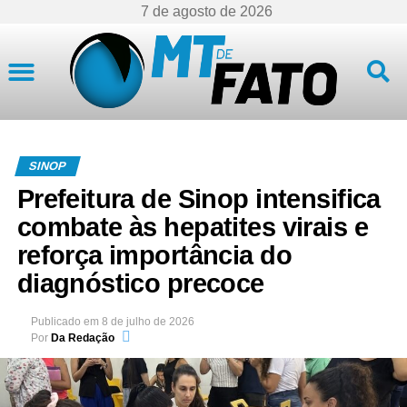
7 de agosto de 2026
Mato Grosso
SINOP
Prefeitura de Sinop intensifica
combate às hepatites virais e
reforça importância do
diagnóstico precoce
Publicado em
8 de julho de 2026
Por
Da Redação