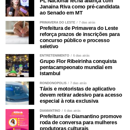
PL Nacional fecha aliança com
Janaina Riva como pré-candidata
ao Senado em MT
PRIMAVERA DO LESTE
7 dias atrás
Prefeitura de Primavera do Leste
reforça prazos de inscrições para
concurso público e processo
seletivo
ENTRETENIMENTO
6 dias atrás
Grupo Flor Ribeirinha conquista
pentacampeonato mundial em
Istambul
RONDONÓPOLIS
7 dias atrás
Táxis e motoristas de aplicativo
devem retirar adesivo para acesso
especial à rota exclusiva
DIAMANTINO
6 dias atrás
Prefeitura de Diamantino promove
roda de conversa para mulheres
produtoras culturais