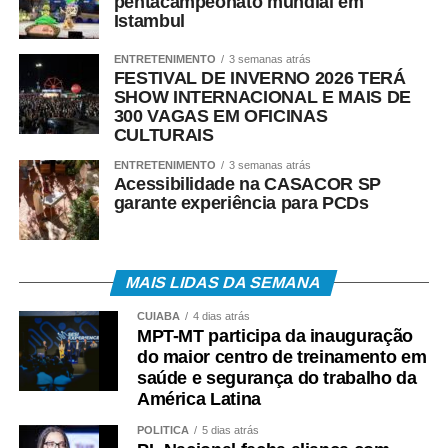
pentacampeonato mundial em
Istambul
A realização do projeto em Sinop também reforça a
ENTRETENIMENTO
3 semanas atrás
parceria entre a Prefeitura e o Senac-MT no
FESTIVAL DE INVERNO 2026 TERÁ
desenvolvimento de ações voltadas ao fortalecimento do
SHOW INTERNACIONAL E MAIS DE
turismo. Por meio do programa Qualifica Turismo, o
300 VAGAS EM OFICINAS
CULTURAIS
município já ofertou diversos cursos nas áreas de
gastronomia, hospitalidade, atendimento ao visitante,
ENTRETENIMENTO
3 semanas atrás
Acessibilidade na CASACOR SP
recreação, eventos, ecoturismo e marketing digital. Desde
garante experiência para PCDs
o lançamento do programa, cerca de 300 pessoas já
foram qualificadas para atuar em diferentes segmentos da
cadeia turística local.
MAIS LIDAS DA SEMANA
COMENTE ABAIXO:
CUIABÁ
4 dias atrás
MPT-MT participa da inauguração
do maior centro de treinamento em
WhatsApp
Facebook
Twitter
Messenger
LinkedIn
Share
saúde e segurança do trabalho da
América Latina
POLÍTICA
5 dias atrás