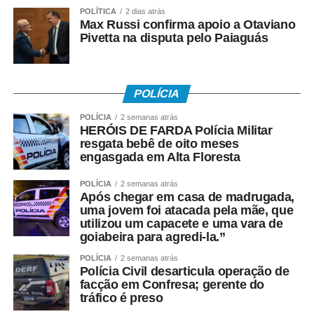
de valorizar os empreendedores do setor, essa iniciativa
POLÍTICA
2 dias atrás
Max Russi confirma apoio a Otaviano
contribui para fortalecer a imagem do município, criar
Pivetta na disputa pelo Paiaguás
novas experiências para os visitantes e ampliar o
sentimento de pertencimento da população em relação à
sua cultura”, explicou.
POLÍCIA
Segundo o presidente do Sistema Fecomércio-MT,
POLÍCIA
2 semanas atrás
Sebastião Gonçalves, valorizar a gastronomia regional é
HERÓIS DE FARDA Polícia Militar
resgata bebê de oito meses
fortalecer toda uma cadeia econômica. “O Encantos da
engasgada em Alta Floresta
Gastronomia movimenta o comércio, gera oportunidades
para empreendedores, impulsiona o turismo e cria
POLÍCIA
2 semanas atrás
possibilidades de renda. Ao reconhecer a culinária local
Após chegar em casa de madrugada,
uma jovem foi atacada pela mãe, que
como patrimônio cultural, o projeto reafirma o
utilizou um capacete e uma vara de
compromisso do Sistema Comércio com o
goiabeira para agredi-la.”
desenvolvimento dos municípios mato-grossenses”,
POLÍCIA
2 semanas atrás
afirmou.
Polícia Civil desarticula operação de
facção em Confresa; gerente do
O diretor regional do Senac-MT, Igor Cunha, ressaltou
tráfico é preso
que o projeto ultrapassa a proposta de uma competição