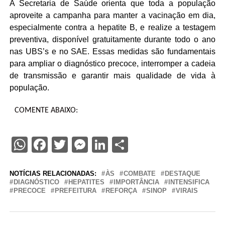
A Secretaria de Saúde orienta que toda a população
aproveite a campanha para manter a vacinação em dia,
especialmente contra a hepatite B, e realize a testagem
preventiva, disponível gratuitamente durante todo o ano
nas UBS’s e no SAE. Essas medidas são fundamentais
para ampliar o diagnóstico precoce, interromper a cadeia
de transmissão e garantir mais qualidade de vida à
população.
COMENTE ABAIXO:
WhatsApp
Facebook
Twitter
Messenger
LinkedIn
Share
NOTÍCIAS RELACIONADAS:
ÀS
COMBATE
DESTAQUE
DIAGNÓSTICO
HEPATITES
IMPORTÂNCIA
INTENSIFICA
PRECOCE
PREFEITURA
REFORÇA
SINOP
VIRAIS