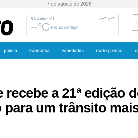
7 de agosto de 2026
Cuiabá - MT
--
°
--
°
∨
∧
--
°C
erro ao carregar
polícia
economia
variedades
mato grosso
c
e recebe a 21ª edição
 para um trânsito mai