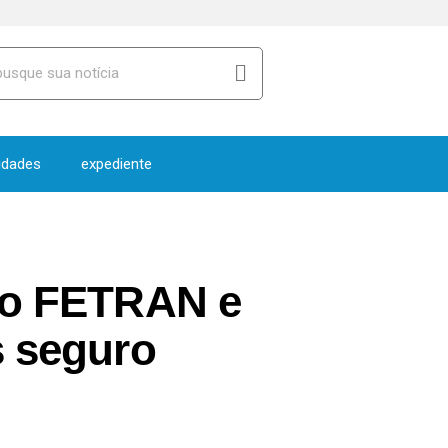
idades
expediente
 do FETRAN e
s seguro