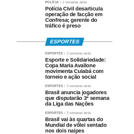
POLÍCIA
2 semanas atrás
Polícia Civil desarticula
operação de facção em
Confresa; gerente do
tráfico é preso
ESPORTES
ESPORTES
2 semanas atrás
Esporte e Solidariedade:
Copa Maria Avallone
movimenta Cuiabá com
torneio e ação social
ESPORTES
3 semanas atrás
Brasil anuncia jogadores
que disputarão 3ª semana
da Liga das Nações
ESPORTES
3 semanas atrás
Brasil vai às quartas do
Mundial de vôlei sentado
nos dois naipes