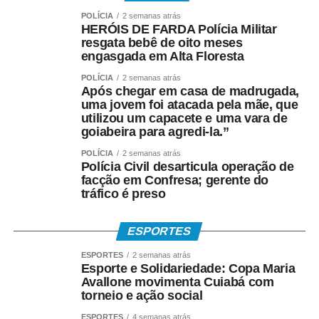
sábados é um dos diferenciais do Vira Saúde,
POLÍCIA
2 semanas atrás
HERÓIS DE FARDA Polícia Militar
especialmente para trabalhadores e famílias que
resgata bebê de oito meses
encontram dificuldades para buscar atendimento durante
engasgada em Alta Floresta
a semana.
POLÍCIA
2 semanas atrás
Após chegar em casa de madrugada,
uma jovem foi atacada pela mãe, que
utilizou um capacete e uma vara de
A moradora Dayana Leite de Piza levou os filhos para
goiabeira para agredi-la.”
realizar exames e destacou a importância da iniciativa.
POLÍCIA
2 semanas atrás
Polícia Civil desarticula operação de
facção em Confresa; gerente do
tráfico é preso
“Vim de São Paulo para Mato Grosso e estou
conhecendo agora o Mutirão da Saúde. É ótimo. Eu
ESPORTES
estava aguardando desde o ano passado e agora estou
conseguindo fazer todos os exames dos meus filhos.
ESPORTES
2 semanas atrás
Esporte e Solidariedade: Copa Maria
Muitas vezes a gente tenta fazer pelo particular e não tem
Avallone movimenta Cuiabá com
recurso, então esse mutirão ajuda muito”, relatou.
torneio e ação social
ESPORTES
4 semanas atrás