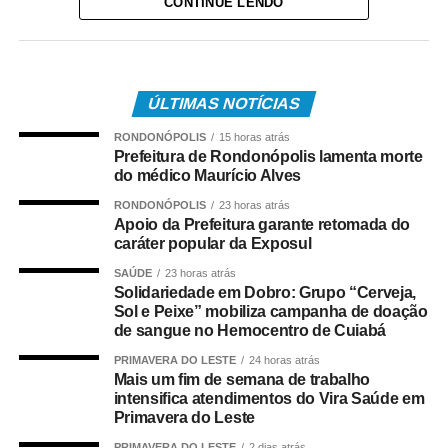
CONTINUE LENDO
“O Vira Saúde está ocorrendo com sucesso e com uma
adesão muito grande. Neste final de semana, estamos
ÚLTIMAS NOTÍCIAS
disponibilizando mil procedimentos, com uma média de
RONDONÓPOLIS
15 horas atrás
100 a 120 atendimentos realizados hoje e um baixo
Prefeitura de Rondonópolis lamenta morte
índice de faltas”, explicou.
do médico Maurício Alves
RONDONÓPOLIS
23 horas atrás
Apoio da Prefeitura garante retomada do
caráter popular da Exposul
Na ESF 11, foram realizados 1.800 exames de patologia
SAÚDE
23 horas atrás
e coleta de sangue.
Solidariedade em Dobro: Grupo “Cerveja,
Sol e Peixe” mobiliza campanha de doação
de sangue no Hemocentro de Cuiabá
PRIMAVERA DO LESTE
24 horas atrás
O atendimento também contemplou outras
Mais um fim de semana de trabalho
especialidades. No CEMOC, foram realizadas 24
intensifica atendimentos do Vira Saúde em
consultas de neurologia, além de consultas de
Primavera do Leste
reumatologia, sendo 40 atendimentos na sexta-feira (7) e
PRIMAVERA DO LESTE
2 dias atrás