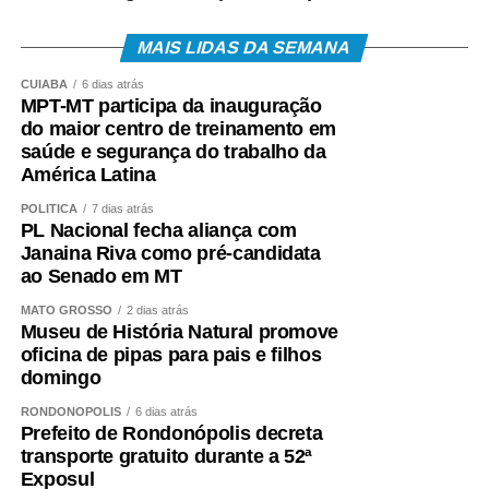
MAIS LIDAS DA SEMANA
“Estamos trabalhando para que cada vez mais pessoas
CUIABÁ
6 dias atrás
tenham acesso aos exames e consultas de que precisam.
MPT-MT participa da inauguração
O Vira Saúde tem mostrado que, com planejamento,
do maior centro de treinamento em
organização e o empenho das nossas equipes,
saúde e segurança do trabalho da
conseguimos ampliar o atendimento e levar mais
América Latina
agilidade para quem está esperando pelo serviço. Saúde
POLÍTICA
7 dias atrás
é prioridade e vamos continuar trabalhando para cuidar
PL Nacional fecha aliança com
da nossa população”, destacou.
Janaina Riva como pré-candidata
ao Senado em MT
MATO GROSSO
2 dias atrás
Museu de História Natural promove
Com a mobilização das equipes e a ampliação dos
oficina de pipas para pais e filhos
pontos e horários de atendimento, o Vira Saúde segue
domingo
fortalecendo o acesso aos serviços do Sistema Único de
RONDONÓPOLIS
6 dias atrás
Saúde e contribuindo para reduzir o tempo de espera dos
Prefeito de Rondonópolis decreta
pacientes.
transporte gratuito durante a 52ª
Exposul