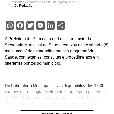
Publicados
24 horas atrás
em
8 de agosto de 2026
Por
Da Redação
WhatsApp
Facebook
Twitter
Messenger
LinkedIn
Share
A Prefeitura de Primavera do Leste, por meio da
Secretaria Municipal de Saúde, realizou neste sábado (8)
mais uma série de atendimentos do programa Vira
Saúde, com exames, consultas e procedimentos em
diferentes pontos do município.
No Laboratório Municipal, foram disponibilizados 1.000
exames de patologia e coleta de sangue para pacientes
da ESF 04. Segundo a coordenadora do laboratório,
Tassia Tonon, a ação tem registrado alta adesão da
população.