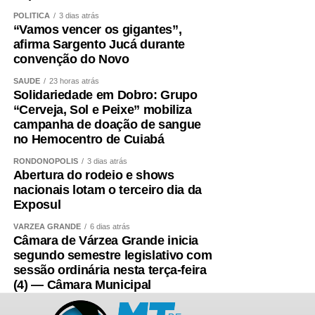
POLÍTICA
3 dias atrás
“Vamos vencer os gigantes”,
afirma Sargento Jucá durante
convenção do Novo
COMENTE ABAIXO:
SAÚDE
23 horas atrás
Solidariedade em Dobro: Grupo
WhatsApp
Facebook
Twitter
Messenger
LinkedIn
Share
“Cerveja, Sol e Peixe” mobiliza
campanha de doação de sangue
no Hemocentro de Cuiabá
RONDONÓPOLIS
3 dias atrás
Abertura do rodeio e shows
nacionais lotam o terceiro dia da
Exposul
VÁRZEA GRANDE
6 dias atrás
Câmara de Várzea Grande inicia
segundo semestre legislativo com
sessão ordinária nesta terça-feira
(4) — Câmara Municipal