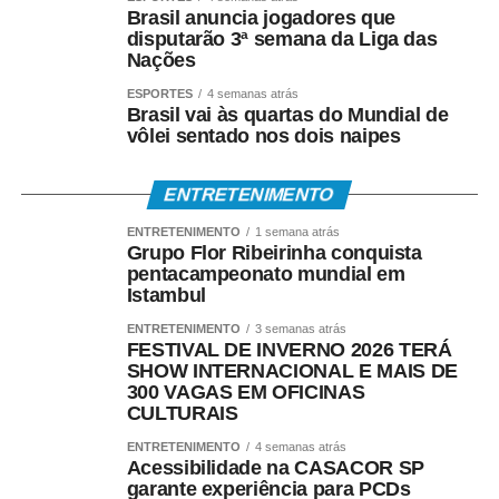
Brasil anuncia jogadores que
disputarão 3ª semana da Liga das
Ela também destacou a realização dos atendimentos aos
Nações
finais de semana. “Abrir nos finais de semana é ótimo,
ESPORTES
4 semanas atrás
porque o dia a dia de todas as mães, na verdade de todo
Brasil vai às quartas do Mundial de
mundo, é muito corrido. No final de semana conseguimos
vôlei sentado nos dois naipes
correr atrás dessas coisas que são tão importantes”,
completou.
ENTRETENIMENTO
ENTRETENIMENTO
1 semana atrás
Grupo Flor Ribeirinha conquista
pentacampeonato mundial em
Compromisso com a saúde
Istambul
ENTRETENIMENTO
3 semanas atrás
FESTIVAL DE INVERNO 2026 TERÁ
SHOW INTERNACIONAL E MAIS DE
A secretária municipal de Saúde, Laura Leandra, reforça
300 VAGAS EM OFICINAS
que a ampliação dos atendimentos faz parte do
CULTURAIS
compromisso da gestão em aproximar os serviços da
ENTRETENIMENTO
4 semanas atrás
população e avançar na redução das filas.
Acessibilidade na CASACOR SP
garante experiência para PCDs