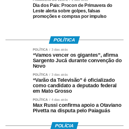
outros 35 neste sábado (8).
Dia dos Pais: Procon de Primavera do
Leste alerta sobre golpes, falsas
promoções e compras por impulso
Também foram disponibilizados 60 exames de
ecocardiograma e 30 consultas de otorrinolaringologia.
POLÍTICA
POLÍTICA
3 dias atrás
“Vamos vencer os gigantes”, afirma
Sargento Jucá durante convenção do
No Centro de Imagem, a população teve acesso a 120
Novo
exames de audiometria e impedanciometria, além de 40
POLÍTICA
3 dias atrás
exames de próstata.
“Varão da Televisão” é oficializado
como candidato a deputado federal
em Mato Grosso
POLÍTICA
4 dias atrás
Atendimento no fim de semana facilita acesso
Max Russi confirma apoio a Otaviano
Pivetta na disputa pelo Paiaguás
POLÍCIA
A possibilidade de realizar exames e consultas aos