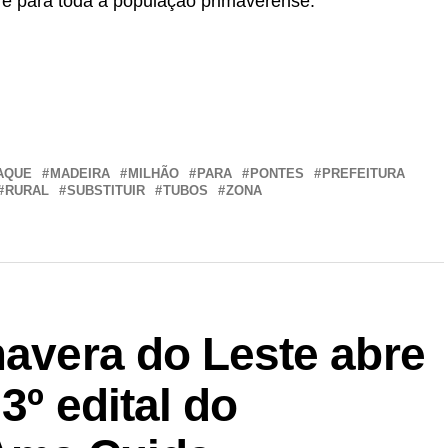
e para toda a população primaverense.
r
In
re
AQUE
MADEIRA
MILHÃO
PARA
PONTES
PREFEITURA
RURAL
SUBSTITUIR
TUBOS
ZONA
mavera do Leste abre
3º edital do