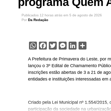
programa Quem 
Publicados
12 horas atrás
em
5 de agosto de 2026
Por
Da Redação
WhatsApp
Facebook
Twitter
Messenger
LinkedIn
Share
A Prefeitura de Primavera do Leste, por m
lançou o 3º Edital de Chamamento Públi
inscrições estão abertas de 3 a 21 de ag
entidades e instituições interessadas em 
Criado pela Lei Municipal nº 1.554/2015, 
participação da sociedade na urbanizaçã