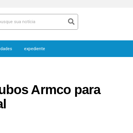
idades
expediente
 tubos Armco para
al