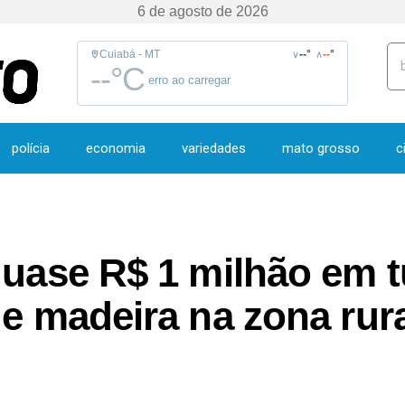
6 de agosto de 2026
Cuiabá - MT
--
°
--
°
∨
∧
--
°C
erro ao carregar
polícia
economia
variedades
mato grosso
c
 quase R$ 1 milhão em
de madeira na zona rur