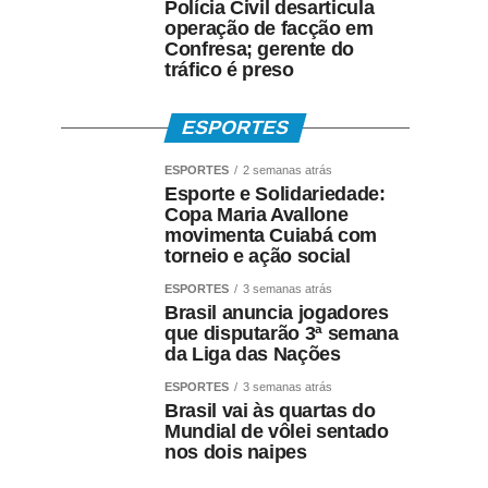
Polícia Civil desarticula
operação de facção em
Confresa; gerente do
tráfico é preso
ESPORTES
ESPORTES
2 semanas atrás
Esporte e Solidariedade:
Copa Maria Avallone
movimenta Cuiabá com
torneio e ação social
ESPORTES
3 semanas atrás
Brasil anuncia jogadores
que disputarão 3ª semana
da Liga das Nações
ESPORTES
3 semanas atrás
Brasil vai às quartas do
Mundial de vôlei sentado
nos dois naipes