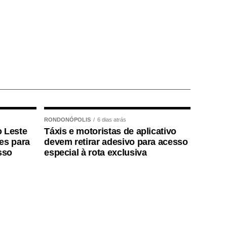
RONDONÓPOLIS
6 dias atrás
o Leste
Táxis e motoristas de aplicativo
ões para
devem retirar adesivo para acesso
sso
especial à rota exclusiva