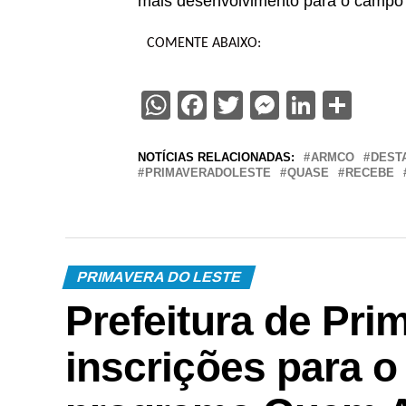
mais desenvolvimento para o campo 
COMENTE ABAIXO:
WhatsApp
Facebook
Twitter
Messenge
Linked
Sha
NOTÍCIAS RELACIONADAS:
ARMCO
DEST
PRIMAVERADOLESTE
QUASE
RECEBE
PRIMAVERA DO LESTE
Prefeitura de Pri
inscrições para o 