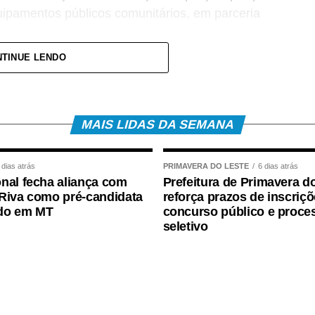
quipamentos públicos comunitários, em parceria
TINUE LENDO
onita e bem cuidada, a iniciativa busca
ância da preservação dos espaços públicos e
MAIS LIDAS DA SEMANA
ada entre o município e a comunidade.
 dias atrás
PRIMAVERA DO LESTE
6 dias atrás
nal fecha aliança com
Prefeitura de Primavera d
Riva como pré-candidata
reforça prazos de inscriç
essoas jurídicas de direito público ou privado,
do em MT
concurso público e proce
is organizadas, clubes de serviço, centros
seletivo
ico e demais interessados que atendam aos